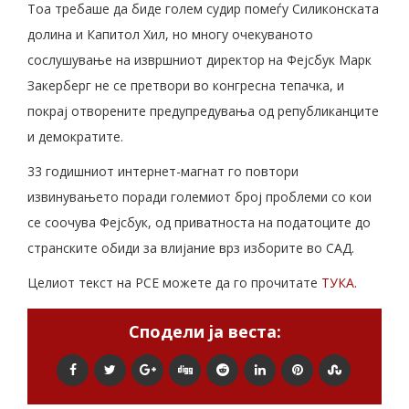
Тоа требаше да биде голем судир помеѓу Силиконската
долина и Капитол Хил, но многу очекуваното
сослушување на извршниот директор на Фејсбук Марк
Закерберг не се претвори во конгресна тепачка, и
покрај отворените предупредувања од републиканците
и демократите.
33 годишниот интернет-магнат го повтори
извинувањето поради големиот број проблеми со кои
се соочува Фејсбук, од приватноста на податоците до
странските обиди за влијание врз изборите во САД.
Целиот текст на РСЕ можете да го прочитате
ТУКА.
Сподели ја веста: