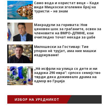
Само вода и користат веце – Каде
виде Мицкоски зголемен број на
туристи – не знам
Макрадули за горивата: Нов
ценовен шок за граѓаните, освен за
членовите на ВМРО-ДПМНЕ, кои
очигледно точат некаде за џабе
Милошески за Гостивар: Тие
упорно нѐ трујат, ама ние машки
издржуваме!
„Нѐ исфрли на улица со дете и ни
задржа 290 евра“: српско семејство
тврди дека доживеало драма на
одмор во Грција
ИЗБОР НА УРЕДНИКОТ