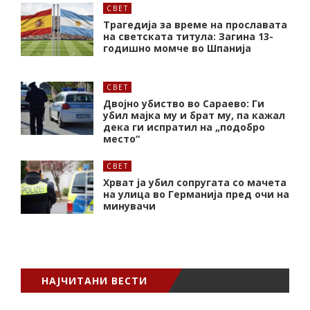
СВЕТ
Трагедија за време на прославата
на светската титула: Загина 13-
годишно момче во Шпанија
СВЕТ
Двојно убиство во Сараево: Ги
убил мајка му и брат му, па кажал
дека ги испратил на „подобро
место“
СВЕТ
Хрват ја убил сопругата со мачета
на улица во Германија пред очи на
минувачи
НАЈЧИТАНИ ВЕСТИ