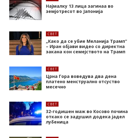
Најмалку 13 лица загинаа во
земјотресот во Јапонија
СВЕТ
„Како да се убие Меланија Трамп“
– Иран објави видео со директна
закана кон семејството на Трамп
СВЕТ
Црна Гора воведува два дена
платено менструално отсуство
месечно
СВЕТ
32-годишен маж во Косово почина
откако се задушил додека јадел
лубеница