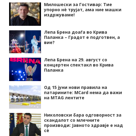
Милошески за Гостивар: Тие
упорно нѐ трујат, ама ние машки
издржуваме!
Лепа Брена доаѓа во Крива
Паланка – Градот е подготвен, а
вие?
Лепа Брена на 29. август со
концертен спектакл во Крива
Паланка
Од 15 јуни нови правила на
патарините: MCard нема да важи
на MTAG лентите
Николовски бара одговорност за
скандалот со млечните
производи: Јавното здравје е над
сѐ