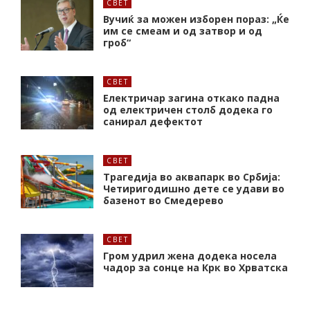
СВЕТ
Вучиќ за можен изборен пораз: „Ќе
им се смеам и од затвор и од
гроб“
СВЕТ
Електричар загина откако падна
од електричен столб додека го
санирал дефектот
СВЕТ
Трагедија во аквапарк во Србија:
Четиригодишно дете се удави во
базенот во Смедерево
СВЕТ
Гром удрил жена додека носела
чадор за сонце на Крк во Хрватска