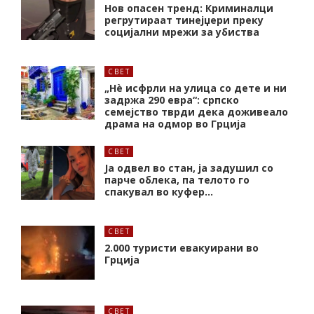
Нов опасен тренд: Криминалци
регрутираат тинејџери преку
социјални мрежи за убиства
СВЕТ
„Нѐ исфрли на улица со дете и ни
задржа 290 евра“: српско
семејство тврди дека доживеало
драма на одмор во Грција
СВЕТ
Ја одвел во стан, ја задушил со
парче облека, па телото го
спакувал во куфер…
СВЕТ
2.000 туристи евакуирани во
Грција
СВЕТ