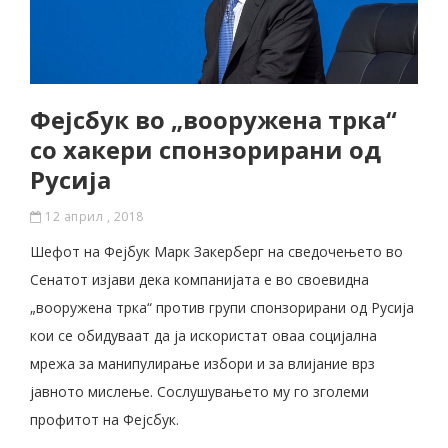
Фејсбук во „вооружена трка“
со хакери спонзорирани од
Русија
12 април , 2018
Шефот на Фејбук Марк Закерберг на сведочењето во
Сенатот изјави дека компанијата е во своевидна
„вооружена трка“ против групи спонзорирани од Русија
кои се обидуваат да ја искористат оваа социјална
мрежа за манипулирање избори и за влијание врз
јавното мислење. Сослушувањето му го зголеми
профитот на Фејсбук.