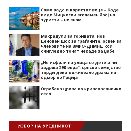
Само вода и користат веце – Каде
виде Мицкоски зголемен број на
туристи – не знам
Макрадули за горивата: Нов
ценовен шок за граѓаните, освен за
членовите на ВМРО-ДПМНЕ, кои
очигледно точат некаде за џабе
„Нѐ исфрли на улица со дете и ни
задржа 290 евра“: српско семејство
тврди дека доживеало драма на
одмор во Грција
Ограбена црква во кривопаланечко
село
ИЗБОР НА УРЕДНИКОТ