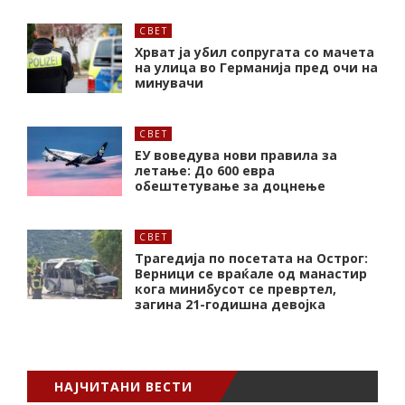
СВЕТ
Хрват ја убил сопругата со мачета
на улица во Германија пред очи на
минувачи
СВЕТ
ЕУ воведува нови правила за
летање: До 600 евра
обештетување за доцнење
СВЕТ
Трагедија по посетата на Острог:
Верници се враќале од манастир
кога минибусот се превртел,
загина 21-годишна девојка
НАЈЧИТАНИ ВЕСТИ