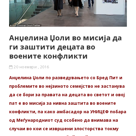
Анџелина Џоли во мисија да
ги заштити децата во
воените конфликти
20 ноември , 2016
Анџелина Џоли по разведувањето со Бред Пит и
проблемите во нејзиното семејство не застанува
да се бори за правата на децата во светот и овој
пат е во мисија за нивна заштита во воените
конфликти, па како амбасадор на УНИЦЕФ побара
од Меѓународниот суд особено да внимава на
случаи во кои се извршени злосторства токму