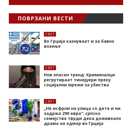
ПОВРЗАНИ ВЕСТИ
СВЕТ
Во Грција казнуваат и за бавно
возење
СВЕТ
Нов опасен тренд: Криминалци
регрутираат тинејџери преку
социјални мрежи за убиства
СВЕТ
„Нѐ исфрли на улица со дете и ни
задржа 290 евра“: српско
семејство тврди дека доживеало
драма на одмор во Грција