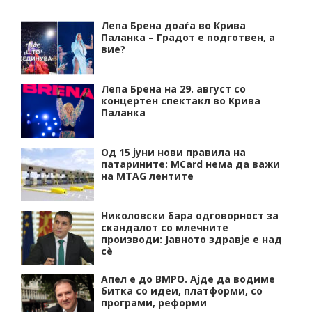
Лепа Брена доаѓа во Крива
Паланка – Градот е подготвен, а
вие?
Лепа Брена на 29. август со
концертен спектакл во Крива
Паланка
Од 15 јуни нови правила на
патарините: MCard нема да важи
на MTAG лентите
Николовски бара одговорност за
скандалот со млечните
производи: Јавното здравје е над
сѐ
Апел е до ВМРО. Ајде да водиме
битка со идеи, платформи, со
програми, реформи