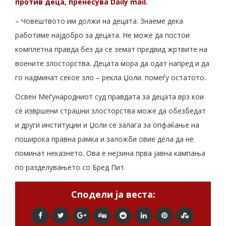
против деца, пренесува Daily mail.
– Човештвото им должи на децата. Знаеме дека
работиме најдобро за децата. Не може да постои
комплетна правда без да се земат предвид жртвите на
воените злосторства. Децата мора да одат напред и да
го надминат секое зло – рекла Џоли. помеѓу остатото.
Освен Меѓународниот суд правдата за децата врз кои
се извршени страшни злосторства може да обезбедат
и други институции и Џоли се залага за опфаќање на
поширока правна рамка и заложби овие дела да не
поминат неказнето. Ова е нејзина прва јавна кампања
по разделувањето со Бред Пит.
Сподели ја веста: