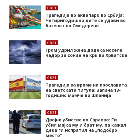
СВЕТ
Трагедија во аквапарк во Србија:
Четиригодишно дете се удави во
базенот во Смедерево
СВЕТ
Гром удрил жена додека носела
чадор за сонце на Крк во Хрватска
СВЕТ
Трагедија за време на прославата
на светската титула: Загина 13-
годишно момче во Шпанија
СВЕТ
Двојно убиство во Сараево: Ги
убил мајка му и брат му, па кажал
дека ги испратил на „подобро
место“