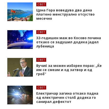
СВЕТ
Црна Гора воведува два дена
платено менструално отсуство
месечно
СВЕТ
32-годишен маж во Косово почина
откако се задушил додека јадел
лубеница
СВЕТ
Вучиќ за можен изборен пораз: „Ќе
им се смеам и од затвор и од
гроб“
СВЕТ
Електричар загина откако падна
од електричен столб додека го
санирал дефектот