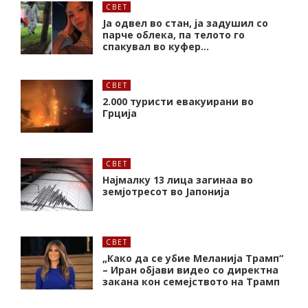
СВЕТ
Ја одвел во стан, ја задушил со
парче облека, па телото го
спакувал во куфер…
СВЕТ
2.000 туристи евакуирани во
Грција
СВЕТ
Најмалку 13 лица загинаа во
земјотресот во Јапонија
СВЕТ
„Како да се убие Меланија Трамп“
– Иран објави видео со директна
закана кон семејството на Трамп