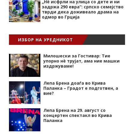
„Нѐ исфрли на улица со дете и ни
задржа 290 евра“: српско семејство
тврди дека доживеало драма на
одмор во Грција
ИЗБОР НА УРЕДНИКОТ
Милошески за Гостивар: Тие
упорно нѐ трујат, ама ние машки
издржуваме!
Лепа Брена доаѓа во Крива
Паланка – Градот е подготвен, а
вие?
Лепа Брена на 29. август со
концертен спектакл во Крива
Паланка