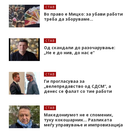
СТАВ
Во право е Мицко: за убави работи
треба да зборуваме…
СТАВ
Од скандали до разочарување:
„Не е до нив, до нас е“
СТАВ
Ги прогласуваа за
„велепредавство од СДСМ“, а
денес се фалат со тие работи
СТАВ
Македониумот не е споменик,
туку кокошарник… Разликата
меѓу управување и импровизација