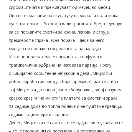
сиромаштијата и преживуваат од месец во месец.
Ова не е прашање на вкус, туку на морал и политичка
чувствителност. Во земја каде граѓаните бројат денари
за се’ поскапите сметки за храна, лекови и струја,
премиерот испраќа јасна порака – дека за него
луксузот е поважен од реалноста на народот.
Уште попоразителна е паничната, конфузна и
трагикомична одбрана на неговата партија. Преку
официјално сооштение не’ укорија дека „Мицкоски
добро заработил пред да биде премиер“, иако истиот
тој Мицкоски до вчера јавно зборуваше „едвај врзувам
крај со крај“ и “не ми стига платата за сметки и храна,
па седиме дома во топла облека и не пуштаме грелици,
седиме со џемпери и шалови”.
Денес, Мицкоски не само што се оддалечи од граѓаните
– тој отворено им се потсмева. Се повикуваше на