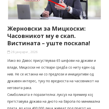
Жерновски за Мицкоски:
Часовникот му е скап.
Вистината – уште поскапа!
28 јануари , 2026
Иако во Давос присуствуваа 65 шефови на држави и
влади, Мицкоски не оствари средба со ниту еден од
нив. Не се истакна ни со предлози и иницијативи од
државен интерес, туку по вредноста на часовникот на
неговата рака.
Симболиката е поразителна: луксуз на премиер кој
претставува држава на дното на Европа по минимална
плата, во која 400.000 лица живеат под прагот на