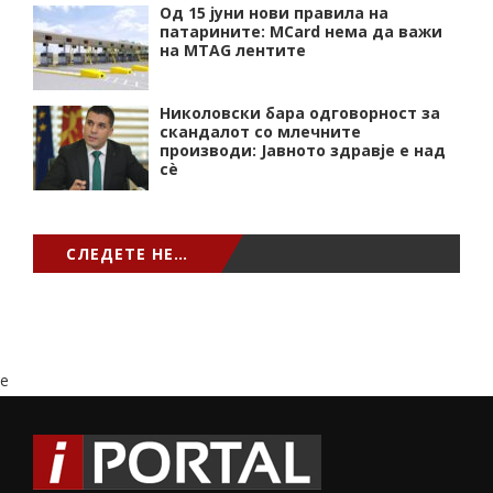
Од 15 јуни нови правила на
патарините: MCard нема да важи
на MTAG лентите
Николовски бара одговорност за
скандалот со млечните
производи: Јавното здравје е над
сѐ
СЛЕДЕТЕ НЕ…
e