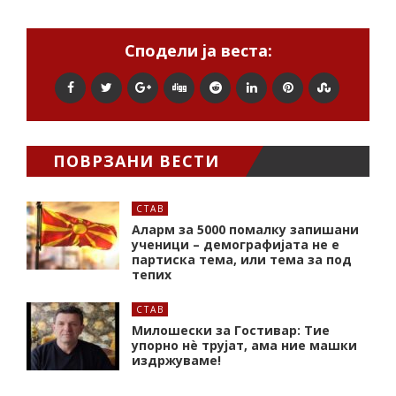
Сподели ја веста:
ПОВРЗАНИ ВЕСТИ
СТАВ
Аларм за 5000 помалку запишани
ученици – демографијата не е
партиска тема, или тема за под
тепих
СТАВ
Милошески за Гостивар: Тие
упорно нѐ трујат, ама ние машки
издржуваме!