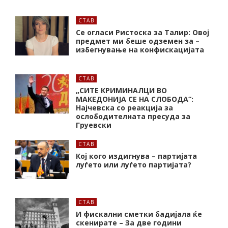
СТАВ
Се огласи Ристоска за Талир: Овој
предмет ми беше одземен за –
избегнување на конфискацијата
СТАВ
„СИТЕ КРИМИНАЛЦИ ВО
МАКЕДОНИЈА СЕ НА СЛОБОДА“:
Најчевска со реакција за
ослободителната пресуда за
Груевски
СТАВ
Кој кого издигнува – партијата
луѓето или луѓето партијата?
СТАВ
И фискални сметки бадијала ќе
скенирате – За две години