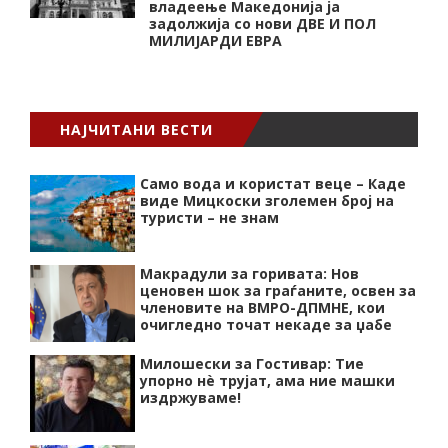
владеење Македонија ја
задолжија со нови ДВЕ И ПОЛ
МИЛИЈАРДИ ЕВРА
НАЈЧИТАНИ ВЕСТИ
Само вода и користат веце – Каде
виде Мицкоски зголемен број на
туристи – не знам
Макрадули за горивата: Нов
ценовен шок за граѓаните, освен за
членовите на ВМРО-ДПМНЕ, кои
очигледно точат некаде за џабе
Милошески за Гостивар: Тие
упорно нѐ трујат, ама ние машки
издржуваме!