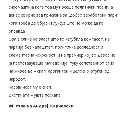
сиромаштија кога тоа му носеше политички поени, а
денес се крие зад приказна за „добро заработени пари“
кога треба да објасни луксуз што не може да го
оправда.
Ова е слика на власт што го изгубила компасот, на
партија без капацитет, политичка доследност и
елементарна искреност, и на премиер кој во Давос не
ја претставуваше Македонија, туку сопствениот стил
на живеење – скап, арогантен и целосно отуѓен од
народот.
Часовникот му е скап.
Вистината – уште поскапа!
ФБ став на Андреј Жерновски