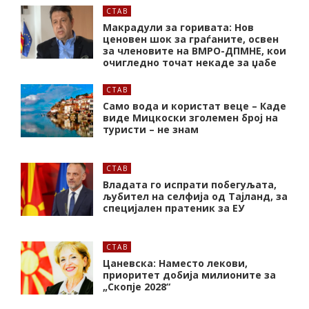
СТАВ
Макрадули за горивата: Нов
ценовен шок за граѓаните, освен
за членовите на ВМРО-ДПМНЕ, кои
очигледно точат некаде за џабе
СТАВ
Само вода и користат веце – Каде
виде Мицкоски зголемен број на
туристи – не знам
СТАВ
Владата го испрати побегуљата,
љубител на селфија од Тајланд, за
специјален пратеник за ЕУ
СТАВ
Цаневска: Наместо лекови,
приоритет добија милионите за
„Скопје 2028“