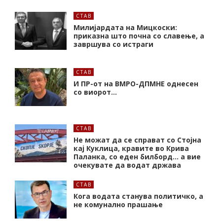
СТАВ
Милијардата на Мицкоски:
приказна што почна со славење, а
завршува со истраги
СТАВ
И ПР-от на ВМРО-ДПМНЕ однесен
со виорот…
СТАВ
Не можат да се справат со Стојна
кај Куклица, кравите во Крива
Паланка, со еден билборд… а вие
очекувате да водат држава
СТАВ
Кога водата станува политичко, а
не комунално прашање