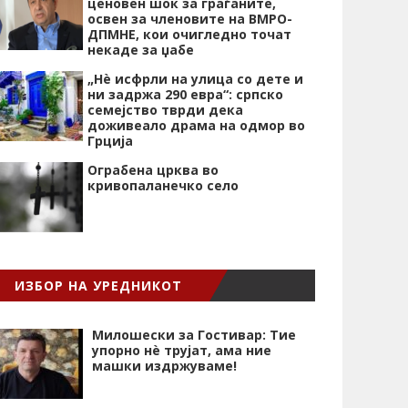
ценовен шок за граѓаните,
освен за членовите на ВМРО-
ДПМНЕ, кои очигледно точат
некаде за џабе
„Нѐ исфрли на улица со дете и
ни задржа 290 евра“: српско
семејство тврди дека
доживеало драма на одмор во
Грција
Ограбена црква во
кривопаланечко село
ИЗБОР НА УРЕДНИКОТ
Милошески за Гостивар: Тие
упорно нѐ трујат, ама ние
машки издржуваме!