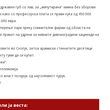
државен грб со лав, за „ампутирана“ химна без зборови.
 како со професорска плата се прави куќа од 450.000
.000 евра.
 перење пари преку сомнителни фирми од областа на
се прават на удрени за нивните дивоизградени хациенди на
новите во Скопје, затоа арамиски стекнатите десетици
ту гуми да си купат.
ки“.
телевизија.
со власт почурук од најголемиот чурук.
!
ли ја веста: