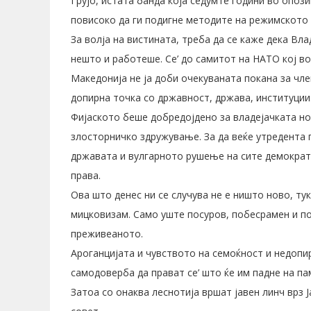
Грујо, истата банда која седумте години во опози
повисоко да ги подигне методите на режимското
За волја на вистината, треба да се каже дека Вла
нешто и работеше. Се’ до самитот на НАТО кој во
Македонија не ја доби очекуваната покана за чл
допирна точка со државност, држава, институции
Фијаското беше добредојдено за владејачката но
злосторничко здружување. За да веќе утредента 
државата и вулгарното рушење на сите демократс
права.
Ова што денес ни се случува не е ништо ново, ту
мицковизам. Само уште посуров, побесрамен и п
преживеаното.
Ароганцијата и чувството на семоќност и недопи
самодоверба да прават се’ што ќе им падне на пам
Затоа со онаква леснотија вршат јавен линч врз 