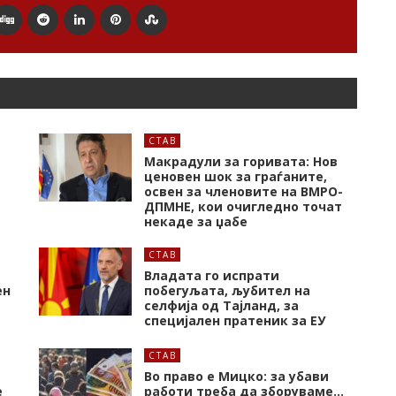
СТАВ
Макрадули за горивата: Нов
ценовен шок за граѓаните,
освен за членовите на ВМРО-
ДПМНЕ, кои очигледно точат
некаде за џабе
СТАВ
Владата го испрати
ен
побегуљата, љубител на
селфија од Тајланд, за
специјален пратеник за ЕУ
СТАВ
Во право е Мицко: за убави
е
работи треба да зборуваме…