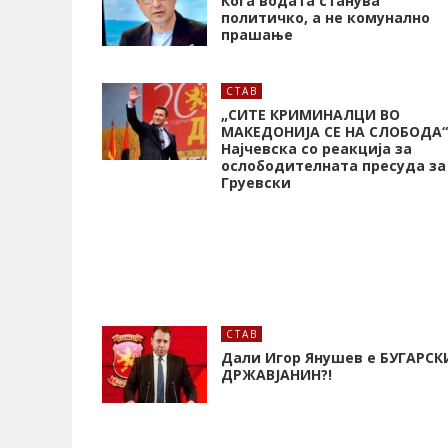
Кога водата станува
политичко, а не комунално
прашање
СТАВ
„СИТЕ КРИМИНАЛЦИ ВО
МАКЕДОНИЈА СЕ НА СЛОБОДА“
Најчевска со реакција за
ослободителната пресуда за
Груевски
СТАВ
Дали Игор Янушев е БУГАРСК
ДРЖАВЈАНИН?!