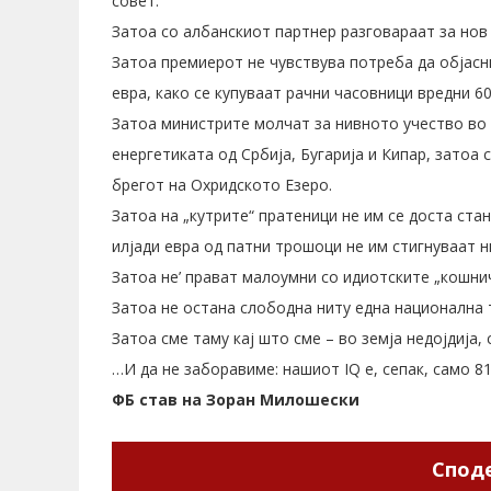
совет.
Затоа со албанскиот партнер разговараат за нов 
Затоа премиерот не чувствува потреба да објасни
евра, како се купуваат рачни часовници вредни 60
Затоа министрите молчат за нивното учество во
енергетиката од Србија, Бугарија и Кипар, затоа 
брегот на Охридското Езеро.
Затоа на „кутрите“ пратеници не им се доста ста
илјади евра од патни трошоци не им стигнуваат ни
Затоа не’ прават малоумни со идиотските „кошнич
Затоа не остана слободна ниту една национална 
Затоа сме таму кај што сме – во земја недојдија, 
…И да не заборавиме: нашиот IQ е, сепак, само 81
ФБ став на Зоран Милошески
Споде