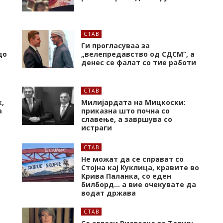
СТАВ
Ги прогласуваа за
до
„велепредавство од СДСМ“, а
денес се фалат со тие работи
СТАВ
,
Милијардата на Мицкоски:
а
приказна што почна со
славење, а завршува со
истраги
СТАВ
Не можат да се справат со
Стојна кај Куклица, кравите во
Крива Паланка, со еден
билборд… а вие очекувате да
водат држава
СТАВ