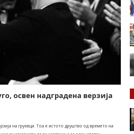
го, освен надградена верзија
рзија на груевци. Тоа е истото друштво од времето на