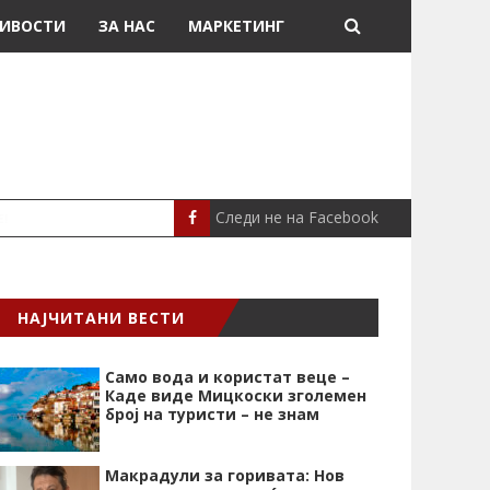
ИВОСТИ
ЗА НАС
МАРКЕТИНГ
Следи не на Facebook
„СРЦЕВИОТ УДАР Е НАЈ
СЦЕНА
НАЈЧИТАНИ ВЕСТИ
Само вода и користат веце –
Каде виде Мицкоски зголемен
број на туристи – не знам
Макрадули за горивата: Нов