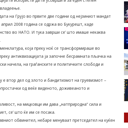
ција ги искористи да ги усоврши и за еден степен
 владеење.
дата на Грујо во првите две години од нејзиниот мандат
 април 2008 година се одржа во Букурешт, каде
енство во НАТО. И тука заврши се’ што имаше некаква
.
менклатура, која преку ноќ се трансформираше во
преку антиквизацијата ја започне бесрамната пљачка на
ки начела, на граѓанските и политичките слободи и
ку е втор дел од злото и бандитизмот на груевизмот –
опростачки од веќе виденото, доживеаното и
рливост, на мицковци им дава „натприродна“ сила и
ет, се’ што ќе им се посака.
Јавниот обвинител, небаре менуваат претседател на куќен