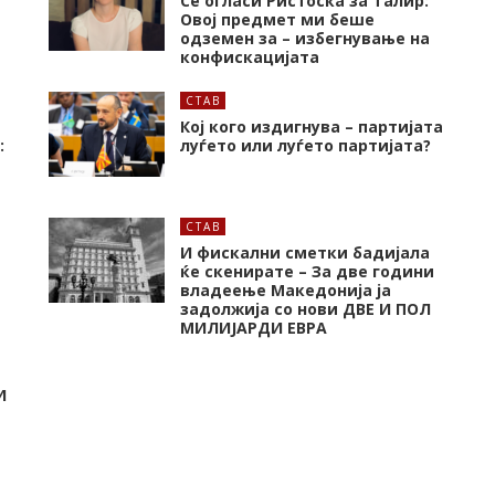
Се огласи Ристоска за Талир:
Овој предмет ми беше
одземен за – избегнување на
конфискацијата
СТАВ
Кој кого издигнува – партијата
:
луѓето или луѓето партијата?
СТАВ
И фискални сметки бадијала
ќе скенирате – За две години
владеење Македонија ја
задолжија со нови ДВЕ И ПОЛ
МИЛИЈАРДИ ЕВРА
И