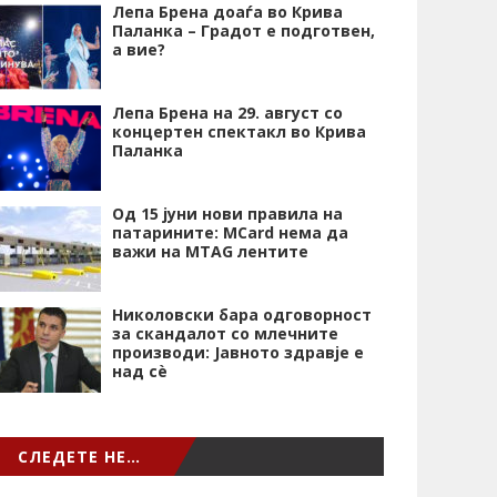
Лепа Брена доаѓа во Крива
Паланка – Градот е подготвен,
а вие?
Лепа Брена на 29. август со
концертен спектакл во Крива
Паланка
Од 15 јуни нови правила на
патарините: MCard нема да
важи на MTAG лентите
Николовски бара одговорност
за скандалот со млечните
производи: Јавното здравје е
над сѐ
СЛЕДЕТЕ НЕ…