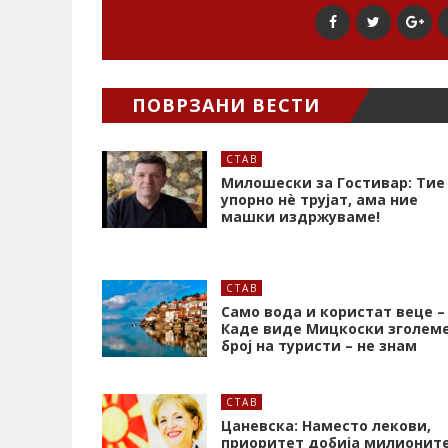
ПОВРЗАНИ ВЕСТИ
СТАВ
Милошески за Гостивар: Тие
упорно нѐ трујат, ама ние
машки издржуваме!
СТАВ
Само вода и користат веце –
Каде виде Мицкоски зголем
број на туристи – не знам
СТАВ
Цаневска: Наместо лекови,
приоритет добија милионит