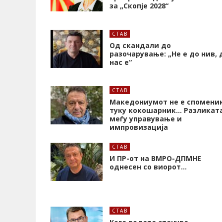
за „Скопје 2028“
СТАВ
Од скандали до
разочарување: „Не е до нив, 
нас е“
СТАВ
Македониумот не е споменик
туку кокошарник… Разликат
меѓу управување и
импровизација
СТАВ
И ПР-от на ВМРО-ДПМНЕ
однесен со виорот…
СТАВ