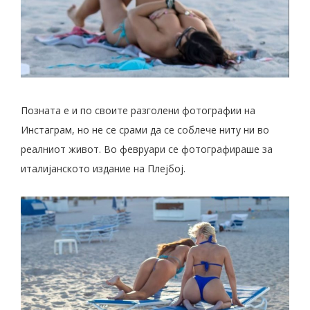
Позната е и по своите разголени фотографии на
Инстаграм, но не се срами да се соблече ниту ни во
реалниот живот. Во февруари се фотографираше за
италијанското издание на Плејбој.