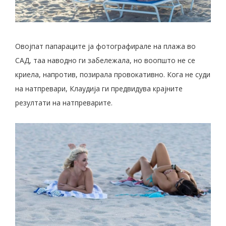
Овојпат папараците ја фотографирале на плажа во
САД, таа наводно ги забележала, но воопшто не се
криела, напротив, позирала провокативно. Кога не суди
на натпревари, Клаудија ги предвидува крајните
резултати на натпреварите.