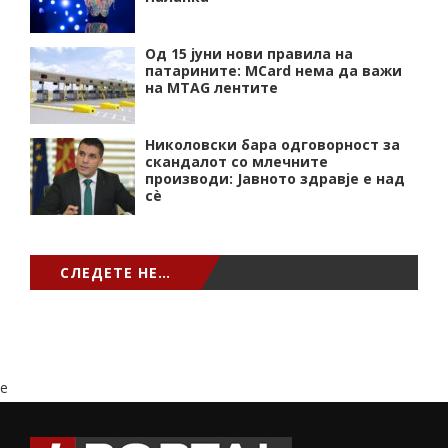
Од 15 јуни нови правила на
патарините: MCard нема да важи
на MTAG лентите
Николовски бара одговорност за
скандалот со млечните
производи: Јавното здравје е над
сѐ
СЛЕДЕТЕ НЕ…
e