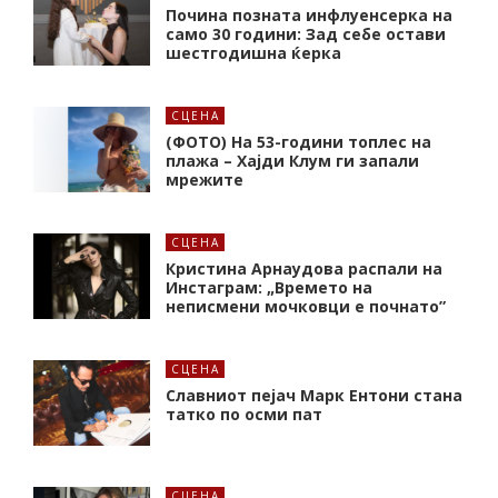
Почина позната инфлуенсерка на
само 30 години: Зад себе остави
шестгодишна ќерка
СЦЕНА
(ФОТО) На 53-години топлес на
плажа – Хајди Клум ги запали
мрежите
СЦЕНА
Кристина Арнаудова распали на
Инстаграм: „Времето на
неписмени мочковци е почнато”
СЦЕНА
Славниот пејач Марк Ентони стана
татко по осми пат
СЦЕНА