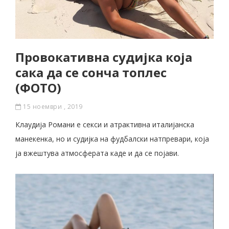
Провокативна судијка која
сака да се сонча топлес
(ФОТО)
15 ноември , 2019
Клаудија Романи е секси и атрактивна италијанска
манекенка, но и судијка на фудбалски натпревари, која
ја вжештува атмосферата каде и да се појави.