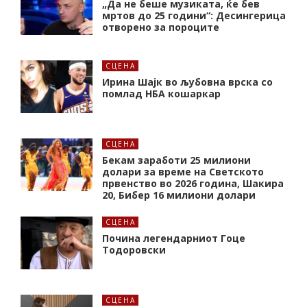
„Да не беше музиката, ќе бев
мртов до 25 години“: Десингерица
отворено за пороците
СЦЕНА
Ирина Шајк во љубовна врска со
помлад НБА кошаркар
СЦЕНА
Бекам заработи 25 милиони
долари за време на Светското
првенство во 2026 година, Шакира
20, Бибер 16 милиони долари
СЦЕНА
Почина легендарниот Гоце
Тодоровски
СЦЕНА