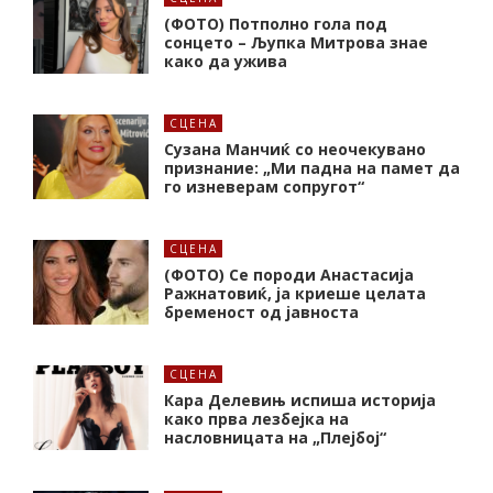
(ФОТО) Потполно гола под
сонцето – Љупка Митрова знае
како да ужива
СЦЕНА
Сузана Манчиќ со неочекувано
признание: „Ми падна на памет да
го изневерам сопругот“
СЦЕНА
(ФОТО) Се породи Анастасија
Ражнатовиќ, ја криеше целата
бременост од јавноста
СЦЕНА
Кара Делевињ испиша историја
како прва лезбејка на
насловницата на „Плејбој“