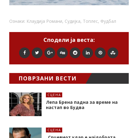
Ознаки:
Клаудија Романи
,
Судијка
,
Топлес
,
Фудбал
Сподели ја веста:
ПОВРЗАНИ ВЕСТИ
СЦЕНА
Лепа Брена падна за време на
настап во Будва
СЦЕНА
„Срцевиот удар е најдобрата