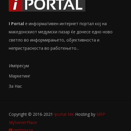
I Portal
е информативен интернет портал кој на
македонскиот медумски пазар ќе донесе едно ново
светло во информирањето, објективноста и
непристрасноста во работењето...
Импресум
Маркетинг
За Нас
Copyright © 2016-2021
Iportal MK
Hosting by
MSP
MyServerPlace
ПРЕТПЛАТИ