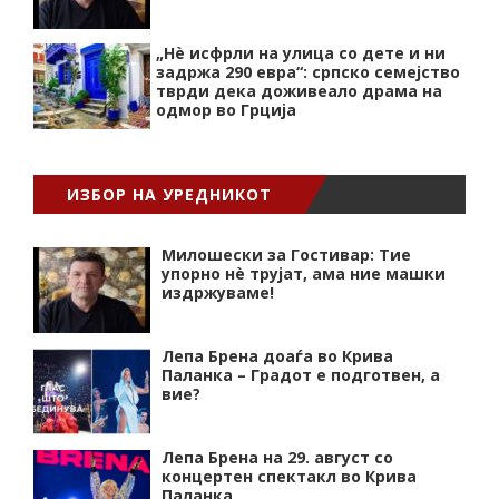
„Нѐ исфрли на улица со дете и ни
задржа 290 евра“: српско семејство
тврди дека доживеало драма на
одмор во Грција
ИЗБОР НА УРЕДНИКОТ
Милошески за Гостивар: Тие
упорно нѐ трујат, ама ние машки
издржуваме!
Лепа Брена доаѓа во Крива
Паланка – Градот е подготвен, а
вие?
Лепа Брена на 29. август со
концертен спектакл во Крива
Паланка