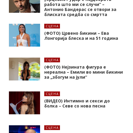
работа што ми се случи“ –
Антонио Бандерас се отвори за
блиската средба со смртта
СЦЕНА
(ФОТО) Црвено бикини – Ева
Лонгорија блеска и на 51 година
СЦЕНА
(ФОТО) Нејзината фигура е
нереална – Емили во мини бикини
за „збогум на јули“
СЦЕНА
(ВИДЕО) Интимно и секси до
болка – Севе со нова песна
СЦЕНА