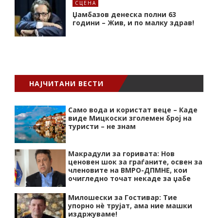
СЦЕНА
Џамбазов денеска полни 63
години – Жив, и по малку здрав!
НАЈЧИТАНИ ВЕСТИ
Само вода и користат веце – Каде
виде Мицкоски зголемен број на
туристи – не знам
Макрадули за горивата: Нов
ценовен шок за граѓаните, освен за
членовите на ВМРО-ДПМНЕ, кои
очигледно точат некаде за џабе
Милошески за Гостивар: Тие
упорно нѐ трујат, ама ние машки
издржуваме!