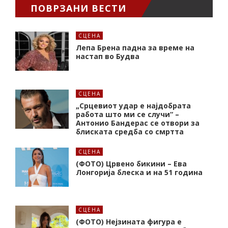
ПОВРЗАНИ ВЕСТИ
СЦЕНА
Лепа Брена падна за време на
настап во Будва
СЦЕНА
„Срцевиот удар е најдобрата
работа што ми се случи“ –
Антонио Бандерас се отвори за
блиската средба со смртта
СЦЕНА
(ФОТО) Црвено бикини – Ева
Лонгорија блеска и на 51 година
СЦЕНА
(ФОТО) Нејзината фигура е