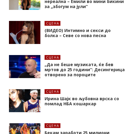
нереална – Емили во мини бикини
за „збогум на јули“
СЦЕНА
(ВИДЕО) Интимно и секси до
болка – Севе со нова песна
СЦЕНА
„Да не беше музиката, ќе бев
мртов до 25 години“: Десингерица
отворено за пороците
СЦЕНА
Ирина Шајк во љубовна врска со
помлад НБА кошаркар
СЦЕНА
Бекам заработи 25 милиони