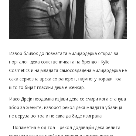
Извор близок до познатата милијардерка открил за
порталот дека сопственичката на брендот Kylie
Cosmetics и најмладата самосоздадена милијардерка не
сака сериозна врска со раперот, најмногу поради тоа
што го бијат гласини дека е женкар.
Иако Дрејк неодамна изјави дека се смири кога станува
збор за жените, изворот рекол дека младата убавица
не верува во тоа и не сака да биде изиграна.
– Попаметна е од тоа – рекол додавајќи дека релити
ѕвездата сега се наоѓа во доволно комплицирана