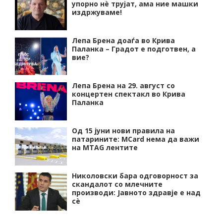
упорно нѐ трујат, ама ние машки
издржуваме!
Лепа Брена доаѓа во Крива
Паланка – Градот е подготвен, а
вие?
Лепа Брена на 29. август со
концертен спектакл во Крива
Паланка
Од 15 јуни нови правила на
патарините: MCard нема да важи
на MTAG лентите
Николовски бара одговорност за
скандалот со млечните
производи: Јавното здравје е над
сѐ