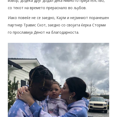
извор, додека друг додал дека нивното пријателство,
со текот на времето прераснало во љубов.
Иако повеќе не се заедно, Кајли и нејзиниот поранешен
партнер Травис Скот, заедно со својата ќерка Сторми
го прославија Денот на благодарноста.