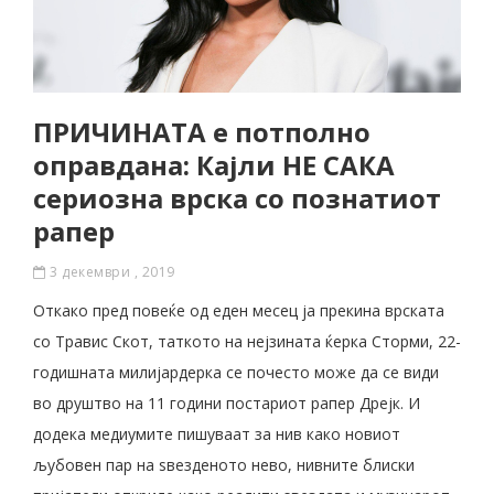
ПРИЧИНАТА е потполно
оправдана: Кајли НЕ САКА
сериозна врска со познатиот
рапер
3 декември , 2019
Откако пред повеќе од еден месец ја прекина врската
со Травис Скот, таткото на нејзината ќерка Сторми, 22-
годишната милијардерка се почесто може да се види
во друштво на 11 години постариот рапер Дрејк. И
додека медиумите пишуваат за нив како новиот
љубовен пар на ѕвезденото нево, нивните блиски