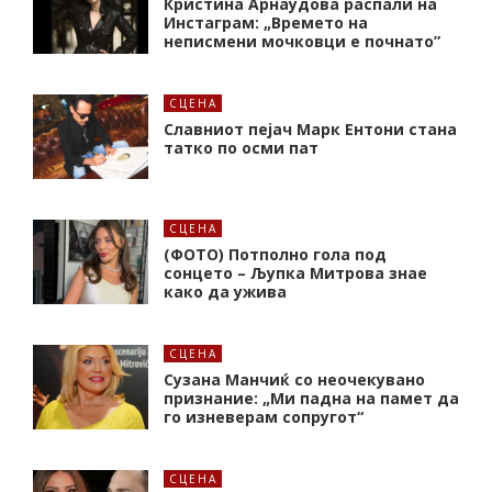
Кристина Арнаудова распали на
Инстаграм: „Времето на
неписмени мочковци е почнато”
СЦЕНА
Славниот пејач Марк Ентони стана
татко по осми пат
СЦЕНА
(ФОТО) Потполно гола под
сонцето – Љупка Митрова знае
како да ужива
СЦЕНА
Сузана Манчиќ со неочекувано
признание: „Ми падна на памет да
го изневерам сопругот“
СЦЕНА