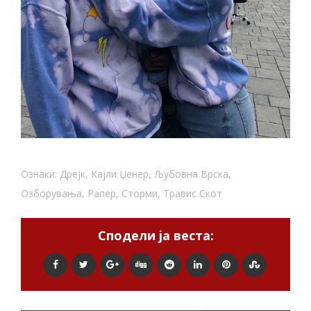
Ознаки:
Дрејк
,
Кајли Џенер
,
Љубовна Врска
,
Озборувања
,
Рапер
,
Сторми
,
Травис Скот
Сподели ја веста: