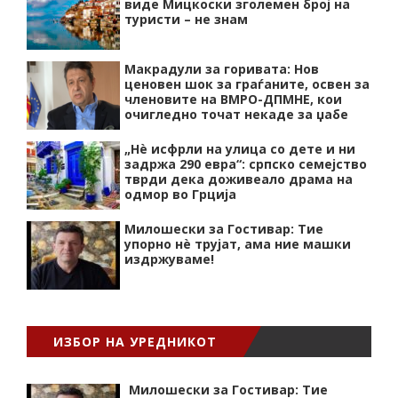
виде Мицкоски зголемен број на
туристи – не знам
Макрадули за горивата: Нов
ценовен шок за граѓаните, освен за
членовите на ВМРО-ДПМНЕ, кои
очигледно точат некаде за џабе
„Нѐ исфрли на улица со дете и ни
задржа 290 евра“: српско семејство
тврди дека доживеало драма на
одмор во Грција
Милошески за Гостивар: Тие
упорно нѐ трујат, ама ние машки
издржуваме!
ИЗБОР НА УРЕДНИКОТ
Милошески за Гостивар: Тие