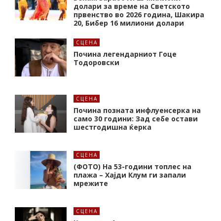
долари за време на Светското
првенство во 2026 година, Шакира
20, Бибер 16 милиони долари
СЦЕНА
Почина легендарниот Гоце
Тодоровски
СЦЕНА
Почина позната инфлуенсерка на
само 30 години: Зад себе остави
шестгодишна ќерка
СЦЕНА
(ФОТО) На 53-години топлес на
плажа – Хајди Клум ги запали
мрежите
СЦЕНА