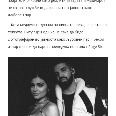
пријатели откриле како реалити ѕвездата и музичарот
не сакаат службено да излезат во јавност како
љубовен пар.
– Кога медиумите дознаа за нивната врска, ја застанаа
топката. Ниту еден од нив не сака да биде
фотографиран во јавноста како љубовен пар – рекол
извор близок до парот, пренедува порталот Page Six.