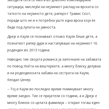
ситуација, мислејќи на нејзиниот распад на врската со
таткото на нејзиното дете, раперот Травис Скот,
поради што не и е потребна уште една врска која ќе
биде под лупата на јавноста.
Дрејк и Кајли се познаваат откако Кајли беше дете, а
познатиот рапер дури и настапуваше на нејзиниот 16.
роденден во 2013 година.
Наводно тие својата романса ја започнале на забавата
по повод Ноќта на вештерките, а многу блиску делуваа
и на роденденската забава на сестрата на Кајли,
Кендал Џенер.
– Тој и Кајли во последно време поминуваат многу
време заедно. Тие се пријатели со години, а и Дрејк е
многу близок со целата фамилија – открил тогаш еден