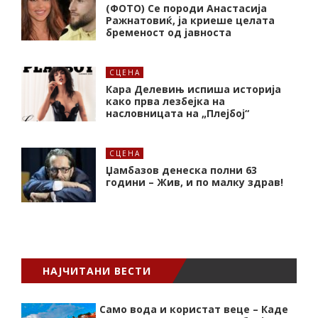
(ФОТО) Се породи Анастасија
Ражнатовиќ, ја криеше целата
бременост од јавноста
СЦЕНА
Кара Делевињ испиша историја
како прва лезбејка на
насловницата на „Плејбој“
СЦЕНА
Џамбазов денеска полни 63
години – Жив, и по малку здрав!
НАЈЧИТАНИ ВЕСТИ
Само вода и користат веце – Каде