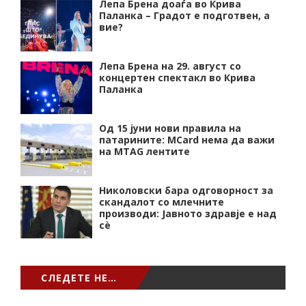
Лепа Брена доаѓа во Крива
Паланка – Градот е подготвен, а
вие?
Лепа Брена на 29. август со
концертен спектакл во Крива
Паланка
Од 15 јуни нови правила на
патарините: MCard нема да важи
на MTAG лентите
Николовски бара одговорност за
скандалот со млечните
производи: Јавното здравје е над
сѐ
СЛЕДЕТЕ НЕ…