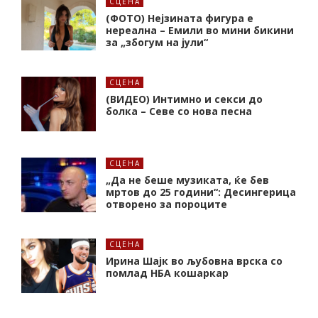
СЦЕНА
(ФОТО) Нејзината фигура е
нереална – Емили во мини бикини
за „збогум на јули“
СЦЕНА
(ВИДЕО) Интимно и секси до
болка – Севе со нова песна
СЦЕНА
„Да не беше музиката, ќе бев
мртов до 25 години“: Десингерица
отворено за пороците
СЦЕНА
Ирина Шајк во љубовна врска со
помлад НБА кошаркар