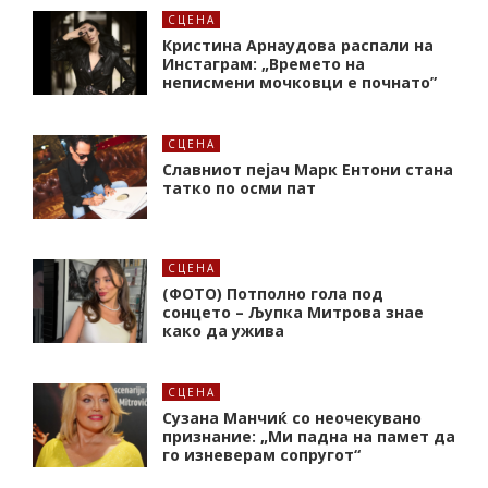
СЦЕНА
Кристина Арнаудова распали на
Инстаграм: „Времето на
неписмени мочковци е почнато”
СЦЕНА
Славниот пејач Марк Ентони стана
татко по осми пат
СЦЕНА
(ФОТО) Потполно гола под
сонцето – Љупка Митрова знае
како да ужива
СЦЕНА
Сузана Манчиќ со неочекувано
признание: „Ми падна на памет да
го изневерам сопругот“