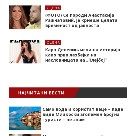
СЦЕНА
(ФОТО) Се породи Анастасија
Ражнатовиќ, ја криеше целата
бременост од јавноста
СЦЕНА
Кара Делевињ испиша историја
како прва лезбејка на
насловницата на „Плејбој“
НАЈЧИТАНИ ВЕСТИ
Само вода и користат веце – Каде
виде Мицкоски зголемен број на
туристи – не знам