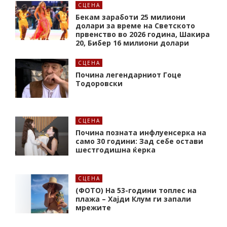
СЦЕНА
Бекам заработи 25 милиони
долари за време на Светското
првенство во 2026 година, Шакира
20, Бибер 16 милиони долари
СЦЕНА
Почина легендарниот Гоце
Тодоровски
СЦЕНА
Почина позната инфлуенсерка на
само 30 години: Зад себе остави
шестгодишна ќерка
СЦЕНА
(ФОТО) На 53-години топлес на
плажа – Хајди Клум ги запали
мрежите