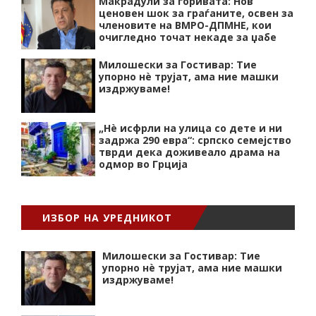
Макрадули за горивата: Нов
ценовен шок за граѓаните, освен за
членовите на ВМРО-ДПМНЕ, кои
очигледно точат некаде за џабе
Милошески за Гостивар: Тие
упорно нѐ трујат, ама ние машки
издржуваме!
„Нѐ исфрли на улица со дете и ни
задржа 290 евра“: српско семејство
тврди дека доживеало драма на
одмор во Грција
ИЗБОР НА УРЕДНИКОТ
Милошески за Гостивар: Тие
упорно нѐ трујат, ама ние машки
издржуваме!