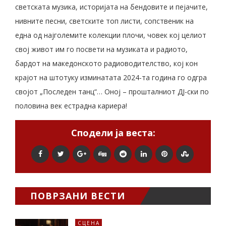
светската музика, историјата на бендовите и пејачите,
нивните песни, светските топ листи, сопственик на
една од најголемите колекции плочи, човек кој целиот
свој живот им го посвети на музиката и радиото,
бардот на македонското радиоводителство, кој кон
крајот на штотуку изминатата 2024-та година го одгра
својот „Последен танц“… Оној – прошталниот ДЈ-ски по
половина век естрадна кариера!
Сподели ја веста:
ПОВРЗАНИ ВЕСТИ
СЦЕНА