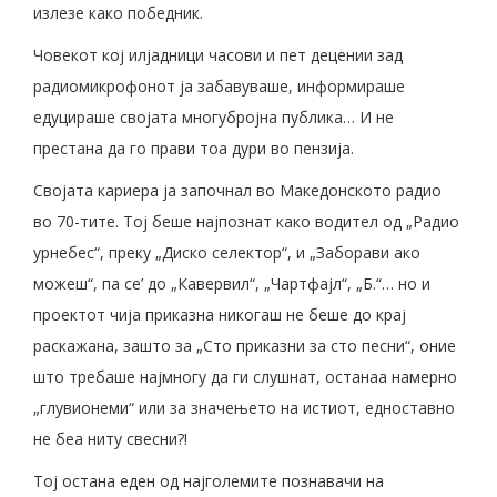
излезе како победник.
Човекот кој илјадници часови и пет децении зад
радиомикрофонот ја забавуваше, информираше
едуцираше својата многубројна публика… И не
престана да го прави тоа дури во пензија.
Својата кариера ја започнал во Македонското радио
во 70-тите. Тој беше најпознат како водител од „Радио
урнебес“, преку „Диско селектор“, и „Заборави ако
можеш“, па се’ до „Кавервил“, „Чартфајл“, „Б.“… но и
проектот чија приказна никогаш не беше до крај
раскажана, зашто за „Сто приказни за сто песни“, оние
што требаше најмногу да ги слушнат, останаа намерно
„глувионеми“ или за значењето на истиот, едноставно
не беа ниту свесни?!
Тој остана еден од најголемите познавачи на