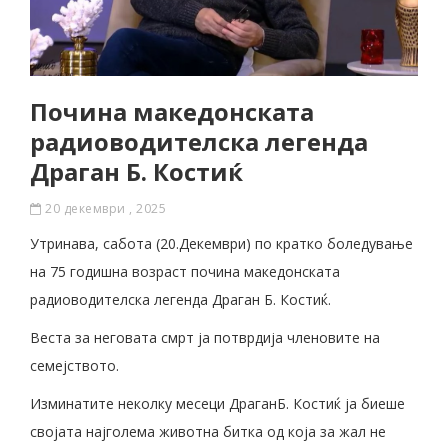
Почина македонската
радиоводителска легенда
Драган Б. Костиќ
20 декември , 2025
Утринава, сабота (20.Декември) по кратко боледување
на 75 годишна возраст почина македонската
радиоводителска легенда Драган Б. Костиќ.
Веста за неговата смрт ја потврдија членовите на
семејството.
Изминатите неколку месеци ДраганБ. Костиќ ја биеше
својата најголема животна битка од која за жал не