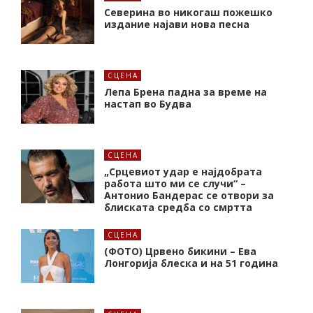
Северина во никогаш пожешко
издание најави нова песна
СЦЕНА
Лепа Брена падна за време на
настап во Будва
СЦЕНА
„Срцевиот удар е најдобрата
работа што ми се случи“ –
Антонио Бандерас се отвори за
блиската средба со смртта
СЦЕНА
(ФОТО) Црвено бикини – Ева
Лонгорија блеска и на 51 година