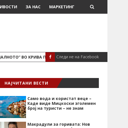
ИВОСТИ
ЗА НАС
МАРКЕТИНГ
Следи не на Facebook
ЈАЛНОТО“ ВО КРИВА ПАЛАНКА
ПОЖАР ВО СТАН
ЛОКАЛНО
НАЈЧИТАНИ ВЕСТИ
Само вода и користат веце –
Каде виде Мицкоски зголемен
број на туристи – не знам
Макрадули за горивата: Нов