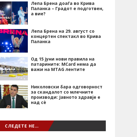
Лепа Брена доаѓа во Крива
Паланка – Градот е подготвен,
а вие?
Лепа Брена на 29. август со
концертен спектакл во Крива
Паланка
Од 15 јуни нови правила на
патарините: MCard нема да
важи на MTAG лентите
Николовски бара одговорност
за скандалот со млечните
производи: Јавното здравје е
над сѐ
СЛЕДЕТЕ НЕ…