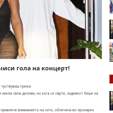
иси гола на концерт!
е чуствуваш грижа.
 некои свои делови, но кога се сврте, задникот беше на
о привлече вниманието на сите, облечена во проѕирен