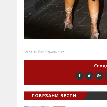
Ознаки:
Ким Кардашијан
Споде
ПОВРЗАНИ ВЕСТИ