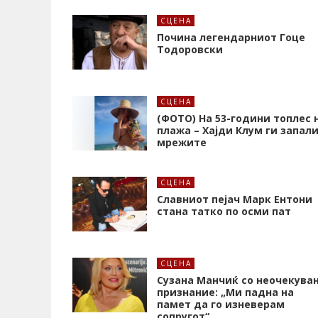
СЦЕНА
Почина легендарниот Гоце
Тодоровски
СЦЕНА
(ФОТО) На 53-години топлес 
плажа – Хајди Клум ги запал
мрежите
СЦЕНА
Славниот пејач Марк Ентони
стана татко по осми пат
СЦЕНА
Сузана Манчиќ со неочекува
признание: „Ми падна на
памет да го изневерам
сопругот“