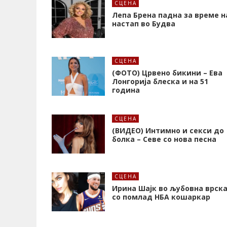
СЦЕНА
Лепа Брена падна за време н
настап во Будва
СЦЕНА
(ФОТО) Црвено бикини – Ева
Лонгорија блеска и на 51
година
СЦЕНА
(ВИДЕО) Интимно и секси до
болка – Севе со нова песна
СЦЕНА
Ирина Шајк во љубовна врск
со помлад НБА кошаркар