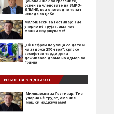
ценовен шок за граѓаните,
освен за членовите на ВМРО-
ДПМНЕ, кои очигледно точат
некаде за џабе
Милошески за Гостивар: Тие
упорно нѐ трујат, ама ние
машки издржуваме!
„Нѐ исфрли на улица со дете и
ни задржа 290 евра“: српско
семејство тврди дека
доживеало драма на одмор во
Грција
ИЗБОР НА УРЕДНИКОТ
Милошески за Гостивар: Тие
упорно нѐ трујат, ама ние
машки издржуваме!