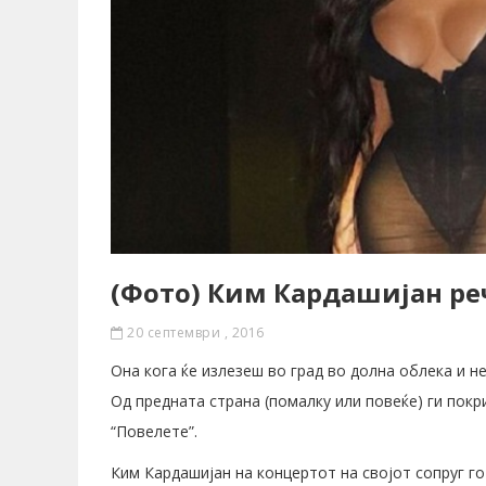
(Фото) Ким Кардашијан реч
20 септември , 2016
Она кога ќе излезеш во град во долна облека и н
Од предната страна (помалку или повеќе) ги покри
“Повелете”.
Ким Кардашијан на концертот на својот сопруг г