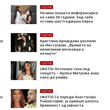
СЦЕНА
Почина позната инфлуенсерка
на само 30 години: Зад себе
остави шестгодишна ќерка
СЦЕНА
на
Кристина Арнаудова распали
и
на Инстаграм: „Времето на
неписмени мочковци е
почнато”
СЦЕНА
(ФОТО) Потполно гола под
сонцето – Љупка Митрова знае
како да ужива
СЦЕНА
но
(ФОТО) Се породи Анастасија
Ражнатовиќ, ја криеше целата
бременост од јавноста