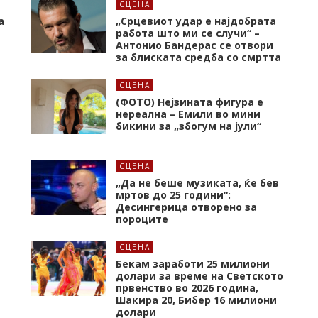
СЦЕНА
а
„Срцевиот удар е најдобрата
работа што ми се случи“ –
Антонио Бандерас се отвори
за блиската средба со смртта
СЦЕНА
(ФОТО) Нејзината фигура е
нереална – Емили во мини
бикини за „збогум на јули“
СЦЕНА
„Да не беше музиката, ќе бев
мртов до 25 години“:
Десингерица отворено за
пороците
СЦЕНА
а
Бекам заработи 25 милиони
долари за време на Светското
првенство во 2026 година,
Шакира 20, Бибер 16 милиони
долари