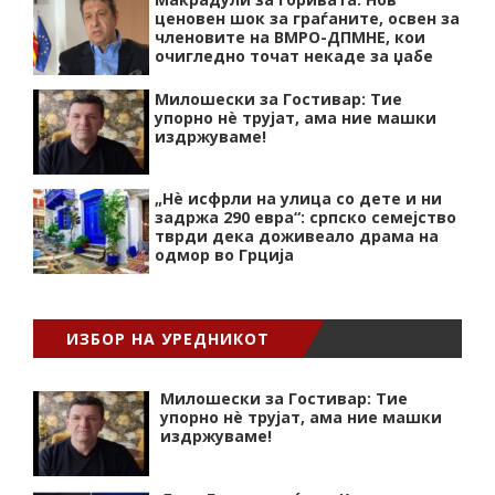
ценовен шок за граѓаните, освен за
членовите на ВМРО-ДПМНЕ, кои
очигледно точат некаде за џабе
Милошески за Гостивар: Тие
упорно нѐ трујат, ама ние машки
издржуваме!
„Нѐ исфрли на улица со дете и ни
задржа 290 евра“: српско семејство
тврди дека доживеало драма на
одмор во Грција
ИЗБОР НА УРЕДНИКОТ
Милошески за Гостивар: Тие
упорно нѐ трујат, ама ние машки
издржуваме!