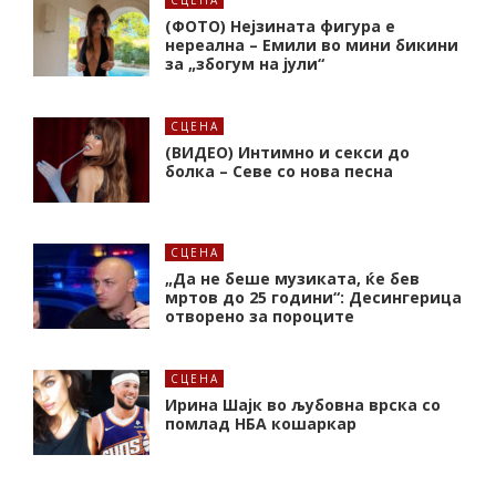
СЦЕНА
(ФОТО) Нејзината фигура е
нереална – Емили во мини бикини
за „збогум на јули“
СЦЕНА
(ВИДЕО) Интимно и секси до
болка – Севе со нова песна
СЦЕНА
„Да не беше музиката, ќе бев
мртов до 25 години“: Десингерица
отворено за пороците
СЦЕНА
Ирина Шајк во љубовна врска со
помлад НБА кошаркар