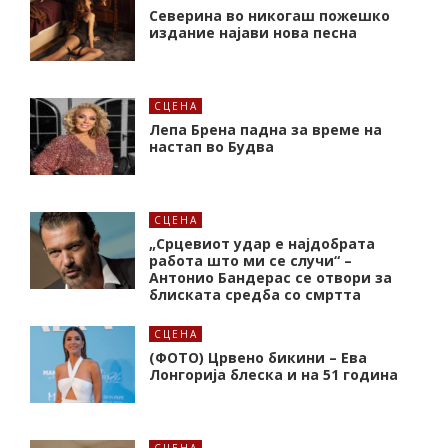
Северина во никогаш пожешко
издание најави нова песна
СЦЕНА
Лепа Брена падна за време на
настап во Будва
СЦЕНА
„Срцевиот удар е најдобрата
работа што ми се случи“ –
Антонио Бандерас се отвори за
блиската средба со смртта
СЦЕНА
(ФОТО) Црвено бикини – Ева
Лонгорија блеска и на 51 година