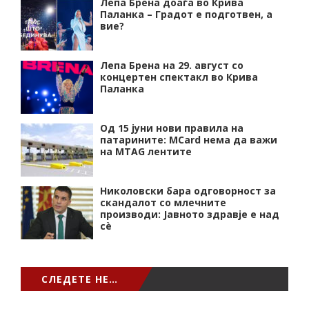
Лепа Брена доаѓа во Крива
Паланка – Градот е подготвен, а
вие?
Лепа Брена на 29. август со
концертен спектакл во Крива
Паланка
Од 15 јуни нови правила на
патарините: MCard нема да важи
на MTAG лентите
Николовски бара одговорност за
скандалот со млечните
производи: Јавното здравје е над
сѐ
СЛЕДЕТЕ НЕ…