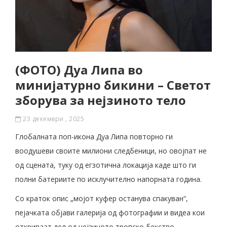
(ФОТО) Дуа Липа во
минијатурно бикини – Светот
зборува за нејзиното тело
23 декември , 2025
Глобалната поп-икона Дуа Липа повторно ги
воодушеви своите милиони следбеници, но овојпат не
од сцената, туку од егзотична локација каде што ги
полни батериите по исклучително напорната година.
Со краток опис „мојот куфер останува спакуван“,
пејачката објави галерија од фотографии и видеа кои
откриваат дел од нејзиното тропско бекство.