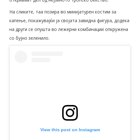
На сликите, таа позира во минијатурен костим за
капење, покажувајќи ја својата завидна фигура, додека
на други се опушта во лежерни комбинации опкружена
со бујно зеленило.
View this post on Instagram