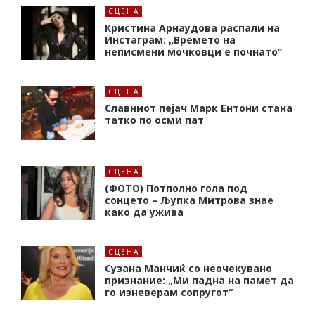
СЦЕНА
Кристина Арнаудова распали на
Инстаграм: „Времето на
неписмени мочковци е почнато”
СЦЕНА
Славниот пејач Марк Ентони стана
татко по осми пат
СЦЕНА
(ФОТО) Потполно гола под
сонцето – Љупка Митрова знае
како да ужива
СЦЕНА
Сузана Манчиќ со неочекувано
признание: „Ми падна на памет да
го изневерам сопругот“