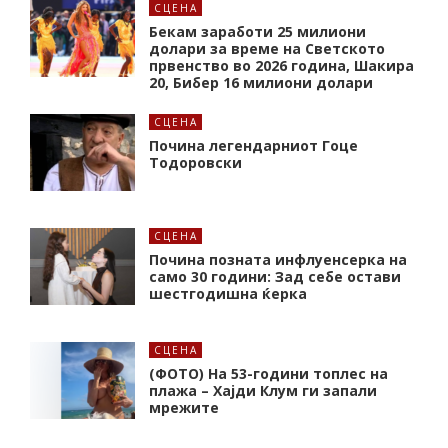
СЦЕНА
Бекам заработи 25 милиони
долари за време на Светското
првенство во 2026 година, Шакира
20, Бибер 16 милиони долари
СЦЕНА
Почина легендарниот Гоце
Тодоровски
СЦЕНА
Почина позната инфлуенсерка на
само 30 години: Зад себе остави
шестгодишна ќерка
СЦЕНА
(ФОТО) На 53-години топлес на
плажа – Хајди Клум ги запали
мрежите