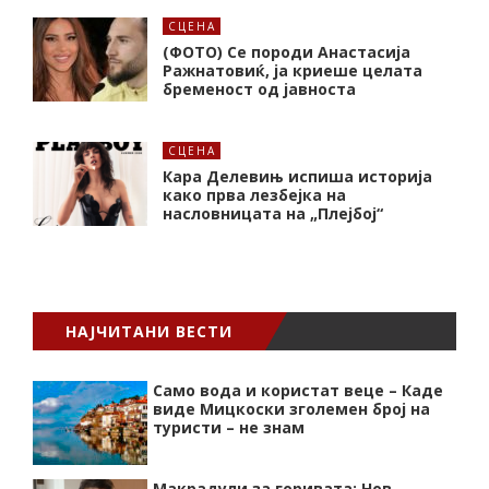
СЦЕНА
(ФОТО) Се породи Анастасија
Ражнатовиќ, ја криеше целата
бременост од јавноста
СЦЕНА
Кара Делевињ испиша историја
како прва лезбејка на
насловницата на „Плејбој“
НАЈЧИТАНИ ВЕСТИ
Само вода и користат веце – Каде
виде Мицкоски зголемен број на
туристи – не знам
Макрадули за горивата: Нов