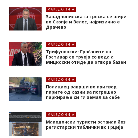
МАКЕДОНИЈА
Западнонилската треска се шири
во Скопје и Велес, најризично е
Драчево
МАКЕДОНИЈА
Трифуновски: Граѓаните на
Гостивар се труеја со вода а
Мицкоски отиде да отвора базен
МАКЕДОНИЈА
Полицаец заврши во притвор,
парите од казни за погрешно
паркирање си ги земал за себе
МАКЕДОНИЈА
Македонски туристи останаа без
регистарски таблички во Грција