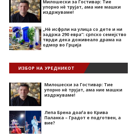
Милошески за Гостивар: Тие
упорно нѐ трујат, ама ние машки
издржуваме!
„Нѐ исфрли на улица со дете и ни
задржа 290 евра“: српско семејство
тврди дека доживеало драма на
одмор во Грција
ИЗБОР НА УРЕДНИКОТ
Милошески за Гостивар: Тие
упорно нѐ трујат, ама ние машки
издржуваме!
Лепа Брена доаѓа во Крива
Паланка – Градот е подготвен, а
вие?