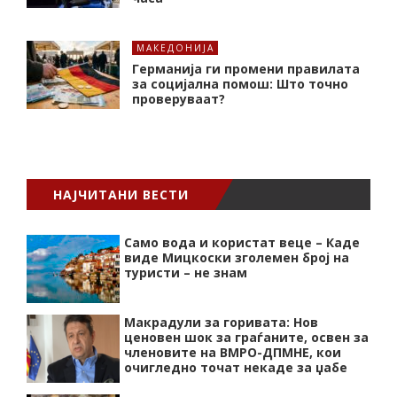
МАКЕДОНИЈА
Германија ги промени правилата
за социјална помош: Што точно
проверуваат?
НАЈЧИТАНИ ВЕСТИ
Само вода и користат веце – Каде
виде Мицкоски зголемен број на
туристи – не знам
Макрадули за горивата: Нов
ценовен шок за граѓаните, освен за
членовите на ВМРО-ДПМНЕ, кои
очигледно точат некаде за џабе