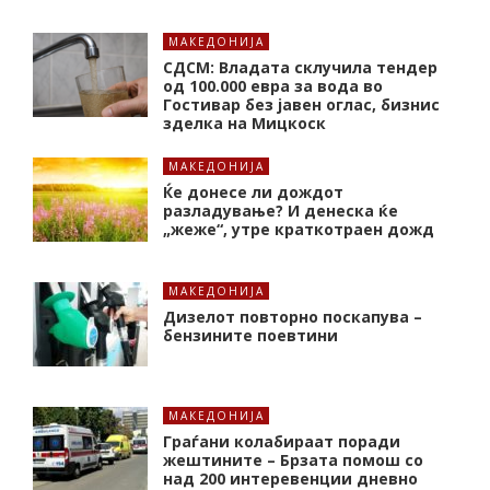
МАКЕДОНИЈА
СДСМ: Владата склучила тендер
од 100.000 евра за вода во
Гостивар без јавен оглас, бизнис
зделка на Мицкоск
МАКЕДОНИЈА
Ќе донесе ли дождот
разладување? И денеска ќе
„жеже“, утре краткотраен дожд
МАКЕДОНИЈА
Дизелот повторно поскапува –
бензините поевтини
МАКЕДОНИЈА
Граѓани колабираат поради
жештините – Брзата помош со
над 200 интеревенции дневно