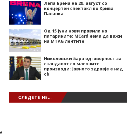
Лепа Брена на 29. август со
концертен спектакл во Крива
Паланка
Од 15 јуни нови правила на
патарините: MCard нема да важи
на MTAG лентите
Николовски бара одговорност за
скандалот со млечните
производи: Јавното здравје е над
сѐ
СЛЕДЕТЕ НЕ…
e