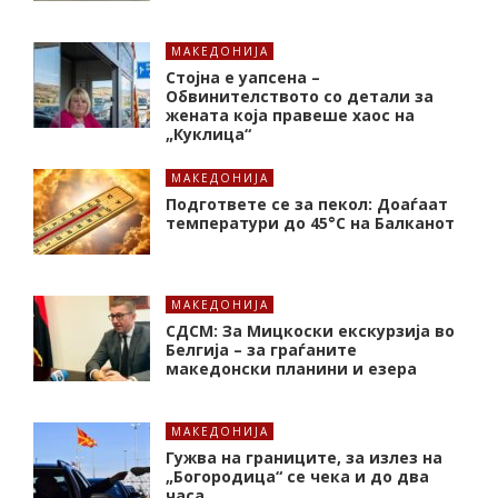
МАКЕДОНИЈА
Стојна е уапсена –
Обвинителството со детали за
жената која правеше хаос на
„Куклица“
МАКЕДОНИЈА
Подгответе се за пекол: Доаѓаат
температури до 45°C на Балканот
МАКЕДОНИЈА
СДСМ: За Мицкоски екскурзија во
Белгија – за граѓаните
македонски планини и езера
МАКЕДОНИЈА
Гужва на границите, за излез на
„Богородица“ се чека и до два
часа