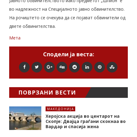
Јавното обвинителството иако предметот „Шпион“ е
во надлежност на Специјалното јавно обвинителство.
На рочиштето се очекува да се појават обвинители од
двете обвинителства.
Мета
Сподели ја веста:
ПОВРЗАНИ ВЕСТИ
МАКЕДОНИЈА
Херојска акција во центарот на
Скопје: Двајца граѓани скокнаа во
Вардар и спасија жена