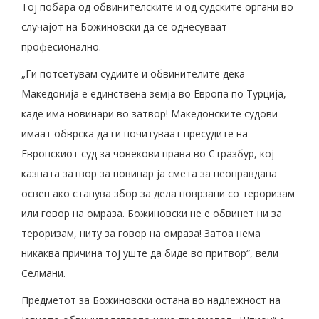
Тој побара од обвинителските и од судските органи во
случајот на Божиновски да се однесуваат
професионално.
„Ги потсетувам судиите и обвинителите дека
Македонија е единствена земја во Европа по Турција,
каде има новинари во затвор! Македонските судови
имаат обврска да ги почитуваат пресудите на
Европскиот суд за човекови права во Стразбур, кој
казната затвор за новинар ја смета за неоправдана
освен ако станува збор за дела поврзани со тероризам
или говор на омраза. Божиновски не е обвинет ни за
тероризам, ниту за говор на омраза! Затоа нема
никаква причина тој уште да биде во притвор“, вели
Селмани.
Предметот за Божиновски остана во надлежност на