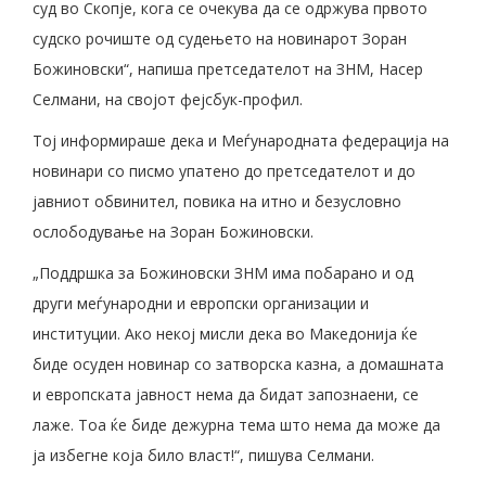
суд во Скопје, кога се очекува да се одржува првото
судско рочиште од судењето на новинарот Зоран
Божиновски“, напиша претседателот на ЗНМ, Насер
Селмани, на својот фејсбук-профил.
Тој информираше дека и Меѓународната федерација на
новинари со писмо упатено до претседателот и до
јавниот обвинител, повика на итно и безусловно
ослободување на Зоран Божиновски.
„Поддршка за Божиновски ЗНМ има побарано и од
други меѓународни и европски организации и
институции. Ако некој мисли дека во Македонија ќе
биде осуден новинар со затворска казна, а домашната
и европската јавност нема да бидат запознаени, се
лаже. Тоа ќе биде дежурна тема што нема да може да
ја избегне која било власт!“, пишува Селмани.