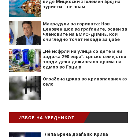
виде Мицкоски зголемен број на
туристи – не знам
Макрадули за горивата: Нов
ценовен шок за граѓаните, освен за
членовите на ВМРО-ДПМНЕ, кои
очигледно точат некаде за џабе
„Нѐ исфрли на улица со дете и ни
задржа 290 евра“: српско семејство
тврди дека доживеало драма на
одмор во Грција
Ограбена црква во кривопаланечко
село
ИЗБОР НА УРЕДНИКОТ
Лепа Брена доаѓа во Крива