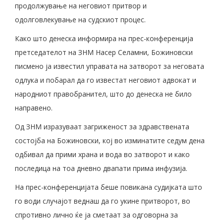
продолжување на неговиот притвор и
одолговлекување на судскиот процес.
Како што денеска информира на прес-конференција
претседателот на ЗНМ Насер Селамни, Божиновски
писмено ја известил управата на затворот за неговата
одлука и побарал да го известат неговиот адвокат и
народниот правобранител, што до денеска не било
направено.
Од ЗНМ изразуваат загриженост за здравствената
состојба на Божиновски, кој во изминатите седум дена
одбивал да прими храна и вода во затворот и како
последица на тоа дневно двапати прима инфузија.
На прес-конференцијата беше повикана судијката што
го води случајот веднаш да го укине притворот, во
спротивно лично ќе ја сметаат за одговорна за