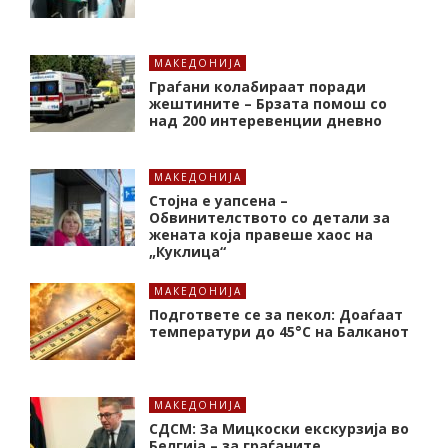
МАКЕДОНИЈА
Граѓани колабираат поради
жештините – Брзата помош со
над 200 интеревенции дневно
МАКЕДОНИЈА
Стојна е уапсена –
Обвинителството со детали за
жената која правеше хаос на
„Куклица“
МАКЕДОНИЈА
Подгответе се за пекол: Доаѓаат
температури до 45°C на Балканот
МАКЕДОНИЈА
СДСМ: За Мицкоски екскурзија во
Белгија – за граѓаните