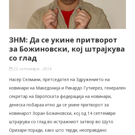
ЗНМ: Да се укине притворот
за Божиновски, кој штрајкува
со глад
22 септември , 2016
Насер Селмани, претседател на Здружението на
новинари на Македонија и Рикардо Гутиерез, генерален
секретар на Европската федерација на новинари,
денеска побараа итно да се укине притворот за
новинарот Зоран Божиновски, кој од 14 септември
штрајкува со глад во истражниот затвор во Шуто
Оризари поради, како што тврди, неоправдано