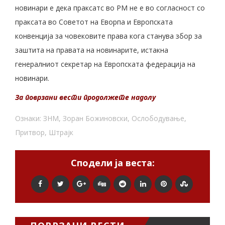
новинари е дека праксатс во РМ не е во согласност со
праксата во Советот на Еворпа и Европската
конвенција за човековите права кога станува збор за
заштита на правата на новинарите, истакна
генералниот секретар на Европската федерација на
новинари.
За поврзани вести продолжете надолу
Ознаки:
ЗНМ
,
Зоран Божиновски
,
Ослободување
,
Притвор
,
Штрајк
Сподели ја веста: