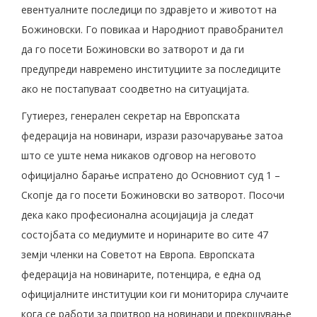
евентуалните последици по здравјето и животот на
Божиновски. Го повикаа и Народниот правобранител
да го посети Божиновски во затворот и да ги
предупреди навремено институциите за последиците
ако не постапуваат соодветно на ситуацијата.
Гутиерез, генерален секретар на Европската
федерација на новинари, изрази разочарување затоа
што се уште нема никаков одговор на неговото
официјално барање испратено до Основниот суд 1 –
Скопје да го посети Божиновски во затворот. Посочи
дека како професионална асоцијација ја следат
состојбата со медиумите и норинарите во сите 47
земји членки на Советот на Европа. Европската
федерација на новинарите, потенцира, е една од
официјалните институции кои ги мониторира случаите
кога се работи за притвор на новинари и прекршување