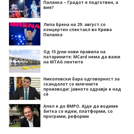
Паланка – Градот е подготвен, а
вие?
Лепа Брена на 29. август со
концертен спектакл во Крива
Паланка
Од 15 јуни нови правила на
патарините: MCard нема да важи
на MTAG лентите
Николовски бара одговорност за
скандалот со млечните
производи: Јавното здравје е над
сѐ
Апел е до ВМРО. Ајде да водиме
битка со идеи, платформи, со
програми, реформи