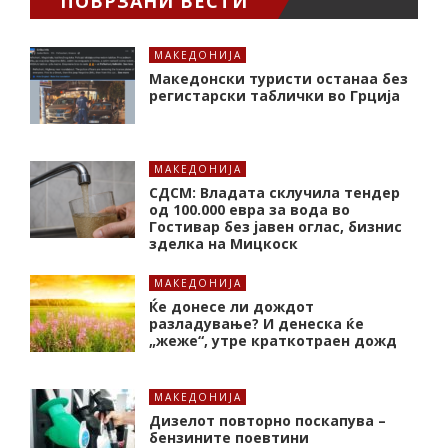
ПОВРЗАНИ ВЕСТИ
МАКЕДОНИЈА
Македонски туристи останаа без
регистарски таблички во Грција
МАКЕДОНИЈА
СДСМ: Владата склучила тендер
од 100.000 евра за вода во
Гостивар без јавен оглас, бизнис
зделка на Мицкоск
МАКЕДОНИЈА
Ќе донесе ли дождот
разладување? И денеска ќе
„жеже“, утре краткотраен дожд
МАКЕДОНИЈА
Дизелот повторно поскапува –
бензините поевтини