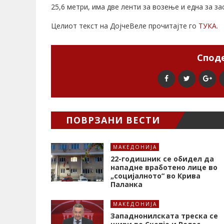
25,6 метри, има две ленти за возење и една за з
Целиот текст на ДојчеВеле прочитајте го
ТУКА
.
Споде
ПОВРЗАНИ ВЕСТИ
МАКЕДОНИЈА
22-годишник се обидел да
нападне вработено лице во
„социјалното“ во Крива
Паланка
МАКЕДОНИЈА
Западнонилската треска се