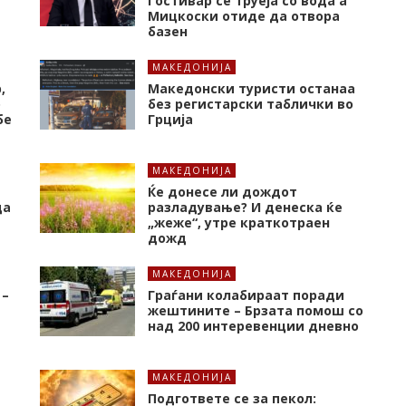
Гостивар се труеја со вода а
Мицкоски отиде да отвора
базен
МАКЕДОНИЈА
,
Македонски туристи останаа
о
без регистарски таблички во
бе
Грција
МАКЕДОНИЈА
Ќе донесе ли дождот
да
разладување? И денеска ќе
„жеже“, утре краткотраен
дожд
МАКЕДОНИЈА
 –
Граѓани колабираат поради
жештините – Брзата помош со
над 200 интеревенции дневно
МАКЕДОНИЈА
Подгответе се за пекол: