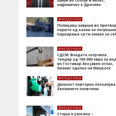
шири во Скопје и Велес,
најризично е Драчево
МАКЕДОНИЈА
Полицаец заврши во притвор
парите од казни за погрешн
паркирање си ги земал за се
МАКЕДОНИЈА
СДСМ: Владата склучила
тендер од 100.000 евра за во
во Гостивар без јавен оглас,
бизнис зделка на Мицкоск
МАКЕДОНИЈА
Дизелот повторно поскапува
бензините поевтини
МАКЕДОНИЈА
Стојна е уапсена –