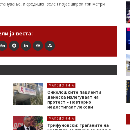
астанување, и средишен зелен појас широк три метри.
ли ја веста:
МАКЕДОНИЈА
Онколошките пациенти
денеска излегуваат на
протест – Повторно
недостигаат лекови
МАКЕДОНИЈА
Трифуновски: Граѓаните на