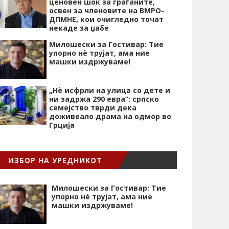
ценовен шок за граѓаните,
освен за членовите на ВМРО-
ДПМНЕ, кои очигледно точат
некаде за џабе
Милошески за Гостивар: Тие
упорно нѐ трујат, ама ние
машки издржуваме!
„Нѐ исфрли на улица со дете и
ни задржа 290 евра“: српско
семејство тврди дека
доживеало драма на одмор во
Грција
ИЗБОР НА УРЕДНИКОТ
Милошески за Гостивар: Тие
упорно нѐ трујат, ама ние
машки издржуваме!