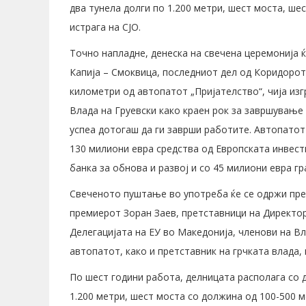
два тунела долги по 1.200 метри, шест моста, ше
истрага на СЈО.
Точно напладне, денеска на свечена церемонија 
Капија – Смоквица, последниот дел од Коридорот
километри од автопатот „Пријателство“, чија из
Влада на Груевски како краен рок за завршување 
успеа дотогаш да ги заврши работите. Автопатот
130 милиони евра средства од Европската инвест
банка за обнова и развој и со 45 милиони евра г
Свеченото пуштање во употреба ќе се одржи пред
премиерот Зоран Заев, претставници на Директо
Делегацијата на ЕУ во Македонија, членови на В
автопатот, како и претставник на грчката влада,
По шест години работа, делницата располага со д
1.200 метри, шест моста со должина од 100-500 м