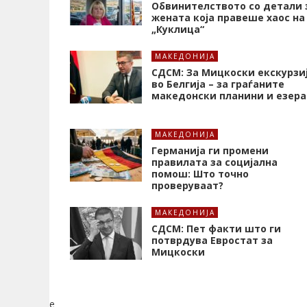
Обвинителството со детали 
жената која правеше хаос на
„Куклица“
МАКЕДОНИЈА
СДСМ: За Мицкоски екскурзи
во Белгија – за граѓаните
македонски планини и езера
МАКЕДОНИЈА
Германија ги промени
правилата за социјална
помош: Што точно
проверуваат?
МАКЕДОНИЈА
СДСМ: Пет факти што ги
потврдува Евростат за
Мицкоски
e