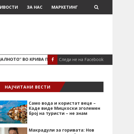
ИВОСТИ
ЗА НАС
МАРКЕТИНГ
Следи не на Facebook
ЈАЛНОТО“ ВО КРИВА ПАЛАНКА
ПОЖАР ВО СТАН
ЛОКАЛНО
НАЈЧИТАНИ ВЕСТИ
Само вода и користат веце –
Каде виде Мицкоски зголемен
број на туристи – не знам
Макрадули за горивата: Нов