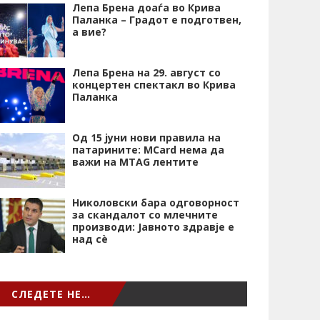
Лепа Брена доаѓа во Крива
Паланка – Градот е подготвен,
а вие?
Лепа Брена на 29. август со
концертен спектакл во Крива
Паланка
Од 15 јуни нови правила на
патарините: MCard нема да
важи на MTAG лентите
Николовски бара одговорност
за скандалот со млечните
производи: Јавното здравје е
над сѐ
СЛЕДЕТЕ НЕ…