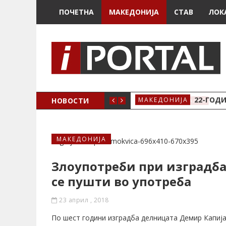
ПОЧЕТНА
МАКЕДОНИЈА
СТАВ
ЛОК
А ЗА ЖЕНСКО ЗДРАВЈЕ ВО КРИВА ПАЛАНКА
НОВОСТИ
22-ГОДИ
МАКЕДОНИЈА
МАКЕДОНИЈА
Злоупотреби при изградбат
се пушти во употреба
23 април , 2018
По шест години изградба делницата Демир Капија