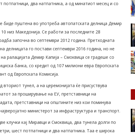
ст потпатници, два натпатника, а од минатиот месец и со
ќе биде пуштена во употреба автопатската делница Демир
 10 низ Македонија. Се работи за последните 28
градба започна во септември 2012 година. Претходната
на делницата го постави септември 2016 година, но не
 на ралацијата Демир Капија – Смоквица се градеше со
ициска банка, со кредит од 107 милиони евра Европската
рант од Европската Комисија.
 вториот тунел, а на церемонијата ќе присуствува
ратот за проширување на ЕУ, претставници на
ладата, претставници на општините низ кои поминува
 најверојатно министерот за инфраструктура и транспорт.
ве клучки кај Миравци и Смоквица, два тунела долги по
етри, шест потпатници и два натпатника. Таа е широка