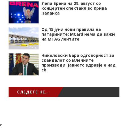
Лепа Брена на 29. август со
концертен спектакл во Крива
Паланка
Од 15 јуни нови правила на
патарините: MCard нема да важи
на MTAG лентите
Николовски бара одговорност за
скандалот со млечните
производи: Јавното здравје е над
сѐ
СЛЕДЕТЕ НЕ…
e