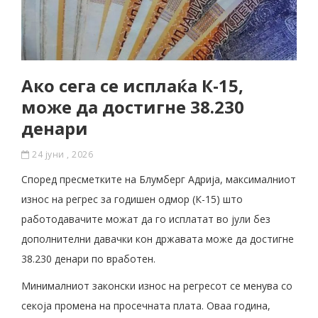
Ако сега се исплаќа К-15,
може да достигне 38.230
денари
24 јуни , 2026
Според пресметките на Блумберг Адрија, максималниот
износ на регрес за годишен одмор (К-15) што
работодавачите можат да го исплатат во јули без
дополнителни давачки кон државата може да достигне
38.230 денари по вработен.
Минималниот законски износ на регресот се менува со
секоја промена на просечната плата. Оваа година,