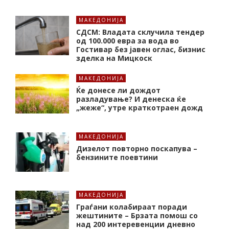
МАКЕДОНИЈА
СДСМ: Владата склучила тендер
од 100.000 евра за вода во
Гостивар без јавен оглас, бизнис
зделка на Мицкоск
МАКЕДОНИЈА
Ќе донесе ли дождот
разладување? И денеска ќе
„жеже“, утре краткотраен дожд
МАКЕДОНИЈА
Дизелот повторно поскапува –
бензините поевтини
МАКЕДОНИЈА
Граѓани колабираат поради
жештините – Брзата помош со
над 200 интеревенции дневно