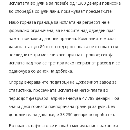
исплатата во јули е за повеќе од 1.300 денари повисока
во споредба со јули лани, покажуваат пресметките.
Иако горната граница за исплата на регресот не е
формално ограничена, за износите над одреден праг
важат поинакви даночни правила. Компаниите можат
да исплатат до 80 отсто од просечната нето-плата од
последните три месеци како признат трошок; секоја
исплата над тоа се третира како непризнат расход и се
оданочува со данок на добивка.
Според вчерашните податоци на Државниот завод за
статистика, просечната исплатена нето-плата во
периодот февруари–април изнесува 47.788 денари. Тоа
значи дека горната препорачана граница за јули, без
дополнителни давачки, е 38.230 денари по вработен.
Во пракса, најчесто се исплаќа минималниот законски