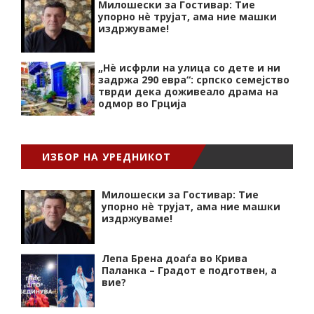
Милошески за Гостивар: Тие
упорно нѐ трујат, ама ние машки
издржуваме!
„Нѐ исфрли на улица со дете и ни
задржа 290 евра“: српско семејство
тврди дека доживеало драма на
одмор во Грција
ИЗБОР НА УРЕДНИКОТ
Милошески за Гостивар: Тие
упорно нѐ трујат, ама ние машки
издржуваме!
Лепа Брена доаѓа во Крива
Паланка – Градот е подготвен, а
вие?