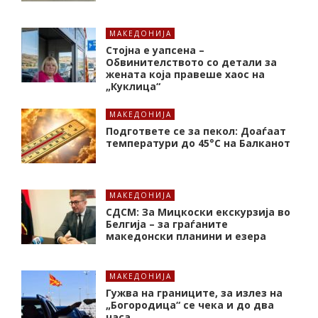
МАКЕДОНИЈА
Стојна е уапсена –
Обвинителството со детали за
жената која правеше хаос на
„Куклица“
МАКЕДОНИЈА
Подгответе се за пекол: Доаѓаат
температури до 45°C на Балканот
МАКЕДОНИЈА
СДСМ: За Мицкоски екскурзија во
Белгија – за граѓаните
македонски планини и езера
МАКЕДОНИЈА
Гужва на границите, за излез на
„Богородица“ се чека и до два
часа