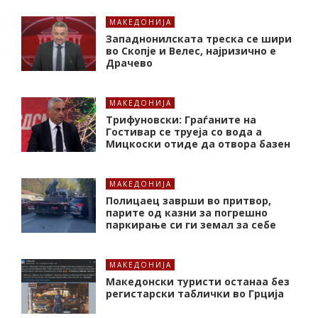
МАКЕДОНИЈА
Западнонилската треска се шири
во Скопје и Велес, најризично е
Драчево
МАКЕДОНИЈА
Трифуновски: Граѓаните на
Гостивар се труеја со вода а
Мицкоски отиде да отвора базен
МАКЕДОНИЈА
Полицаец заврши во притвор,
парите од казни за погрешно
паркирање си ги земал за себе
МАКЕДОНИЈА
Македонски туристи останаа без
регистарски таблички во Грција