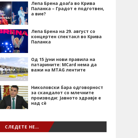
Лепа Брена доаѓа во Крива
Паланка – Градот е подготвен,
а вие?
Лепа Брена на 29. август со
концертен спектакл во Крива
Паланка
Од 15 јуни нови правила на
патарините: MCard нема да
важи на MTAG лентите
Николовски бара одговорност
за скандалот со млечните
производи: Јавното здравје е
над сѐ
СЛЕДЕТЕ НЕ…