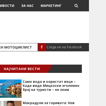
ИВОСТИ
ЗА НАС
МАРКЕТИНГ
Следи не на Facebook
ШЕН МОТОЦИКЛИСТ
СЕВЕРИНА ВО НИК
СЦЕНА
НАЈЧИТАНИ ВЕСТИ
Само вода и користат веце –
Каде виде Мицкоски зголемен
број на туристи – не знам
Макрадули за горивата: Нов