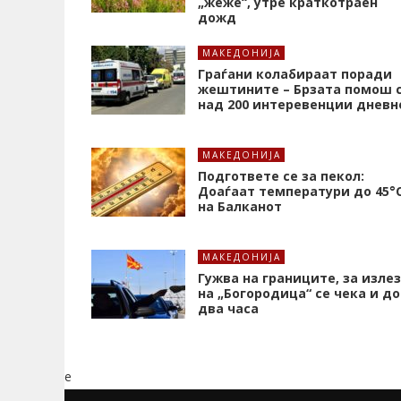
„жеже“, утре краткотраен
дожд
МАКЕДОНИЈА
Граѓани колабираат поради
жештините – Брзата помош 
над 200 интеревенции дневн
МАКЕДОНИЈА
Подгответе се за пекол:
Доаѓаат температури до 45°
на Балканот
МАКЕДОНИЈА
Гужва на границите, за излез
на „Богородица“ се чека и до
два часа
e