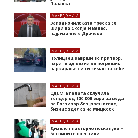
Паланка
МАКЕДОНИЈА
Западнонилската треска се
шири во Скопје и Велес,
најризично е Драчево
МАКЕДОНИЈА
Полицаец заврши во притвор,
парите од казни за погрешно
паркирање си ги земал за себе
МАКЕДОНИЈА
а
СДСМ: Владата склучила
тендер од 100.000 евра за вода
во Гостивар без јавен оглас,
бизнис зделка на Мицкоск
МАКЕДОНИЈА
Дизелот повторно поскапува –
бензините поевтини