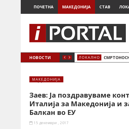
ПОЧЕТНА
МАКЕДОНИЈА
СТАВ
ЛОК
ОЖЕНО
НОВОСТИ
СМРТОНОСН
ЛОКАЛНО
МАКЕДОНИЈА
Заев: Jа поздравуваме ко
Италија за Македонија и з
Балкан во ЕУ
15 декември , 2017