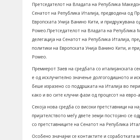
Претседателот на Владата на Република Македони
Сенатот на Република Италија, предводена од Пр
Европската Унија Ванино Кити, и придружувана о
Ромео.Претседателот на Владата на Република М
делегација на Сенатот на Република Италија, пр
политики на Европската Унија Ванино Кити, и пр
Ромео.
Премиерот Заев на средбата со италијанската се
е од исклучително значење долгогодишното и иск
беше изразено со поддршката на Италија во пер
како и во сите клучни фази од процесот на евро-
Секоја нова средба со високи претставници на на
пријателството меѓу двете земји постојано се од
со претставниците на Сенатот на Република Итал
Особено значајни се контактите и соработката м