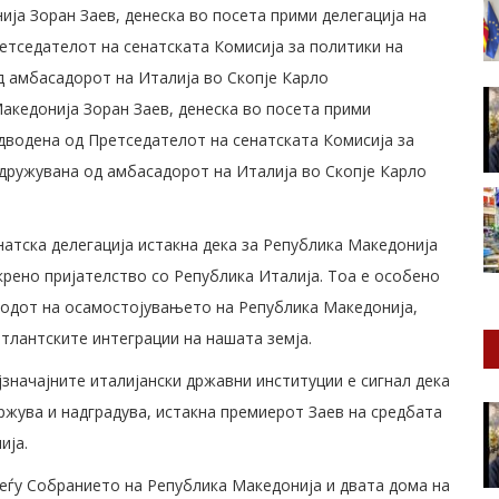
ја Зоран Заев, денеска во посета прими делегација на
етседателот на сенатската Комисија за политики на
д амбасадорот на Италија во Скопје Карло
акедонија Зоран Заев, денеска во посета прими
едводена од Претседателот на сенатската Комисија за
идружувана од амбасадорот на Италија во Скопје Карло
натска делегација истакна дека за Република Македонија
рено пријателство со Република Италија. Тоа е особено
иодот на осамостојувањето на Република Македонија,
атлантските интеграции на нашата земја.
јзначајните италијански државни институции е сигнал дека
ржува и надградува, истакна премиерот Заев на средбата
ија.
еѓу Собранието на Република Македонија и двата дома на