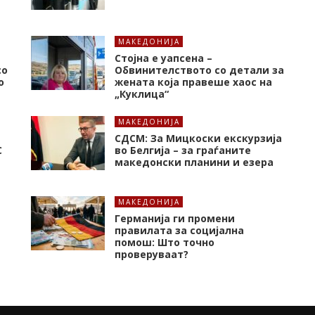
МАКЕДОНИЈА
Стојна е уапсена –
со
Обвинителството со детали за
о
жената која правеше хаос на
„Куклица“
МАКЕДОНИЈА
СДСМ: За Мицкоски екскурзија
C
во Белгија – за граѓаните
македонски планини и езера
МАКЕДОНИЈА
Германија ги промени
правилата за социјална
помош: Што точно
проверуваат?