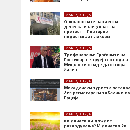
МАКЕДОНИЈА
Онколошките пациенти
денеска излегуваат на
протест – Повторно
недостигаат лекови
МАКЕДОНИЈА
Трифуновски: Граѓаните на
Гостивар се труеја со вода а
Мицкоски отиде да отвора
базен
МАКЕДОНИЈА
Македонски туристи остана
без регистарски таблички во
Грција
МАКЕДОНИЈА
Ќе донесе ли дождот
разладување? И денеска ќе