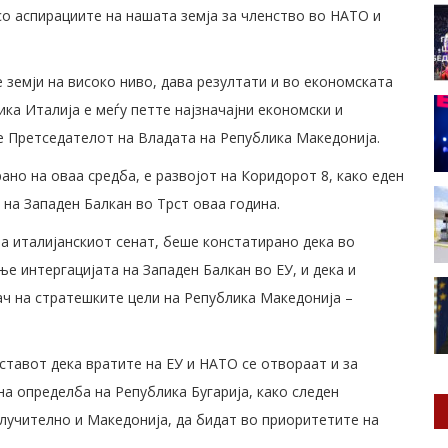
о аспирациите на нашата земја за членство во НАТО и
 земји на високо ниво, дава резултати и во економската
ка Италија е меѓу петте најзначајни економски и
е Претседателот на Владата на Република Македонија.
ано на оваа средба, е развојот на Коридорот 8, како еден
 на Западен Балкан во Трст оваа година.
на италијанскиот сенат, беше констатирано дека во
е интергацијата на Западен Балкан во ЕУ, и дека и
ч на стратешките цели на Република Македонија –
ставот дека вратите на ЕУ и НАТО се отвораат и за
на определба на Република Бугарија, како следен
вклучително и Македонија, да бидат во приоритетите на