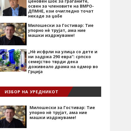
ценовен шок за граѓаните,
освен за членовите на ВМРО-
ДПМНЕ, кои очигледно точат
некаде за џабе
Милошески за Гостивар: Тие
упорно нѐ трујат, ама ние
машки издржуваме!
„Нѐ исфрли на улица со дете и
ни задржа 290 евра“: српско
семејство тврди дека
доживеало драма на одмор во
Грција
ИЗБОР НА УРЕДНИКОТ
Милошески за Гостивар: Тие
упорно нѐ трујат, ама ние
машки издржуваме!