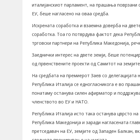
италијанскиот парламент, на прашања поврзани с
ЕУ, беше нагласено на оваа средба.
Искрената соработка и взаемна доверба на двете
соработка. Тоа го потврдува фактот дека Републи
трговски партнери на Република Македонија, реч
Заеднички интерес на двете земји, беше потенцир
од првенствените проекти од Самитот на земјите
На средбата на премиерот Заев со делегацијата 
Република Италија се едногласникога е во прашањ
понатаму останува силен афирматор и поддржува
членството во ЕУ и НАТО.
Република Италија исто така останува цврсто на 
Република Македонија и заради нагласената глав
претседавач на ЕУ, земјите од Западен Балкан, 
следното проширување на унијата.