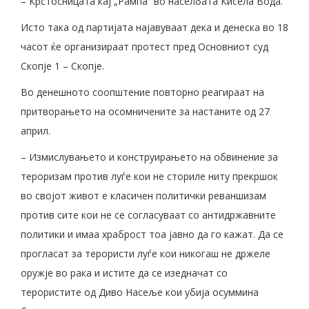
– Крстосницата кај „Рампа“ во населбата Кисела Вода.
Исто така од партијата најавуваат дека и денеска во 18
часот ќе организираат протест пред Основниот суд
Скопје 1 – Скопје.
Во денешното соопштение повторно реагираат на
притворањето на осомничените за настаните од 27
април.
– Измислувањето и конструирањето на обвинение за
тероризам против луѓе кои не сториле ниту прекршок
во својот живот е класичен политички реваншизам
против сите кои не се согласуваат со антидржавните
политики и имаа храброст тоа јавно да го кажат. Да се
прогласат за терористи луѓе кои никогаш не држеле
оружје во рака и истите да се изедначат со
терористите од Диво Насеље кои убија осуммина