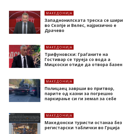
МАКЕДОНИЈА
Западнонилската треска се шири
во Скопје и Велес, најризично е
Драчево
МАКЕДОНИЈА
Трифуновски: Граѓаните на
Гостивар се труеја со вода а
Мицкоски отиде да отвора базен
МАКЕДОНИЈА
Полицаец заврши во притвор,
парите од казни за погрешно
паркирање си ги земал за себе
МАКЕДОНИЈА
Македонски туристи останаа без
регистарски таблички во Грција