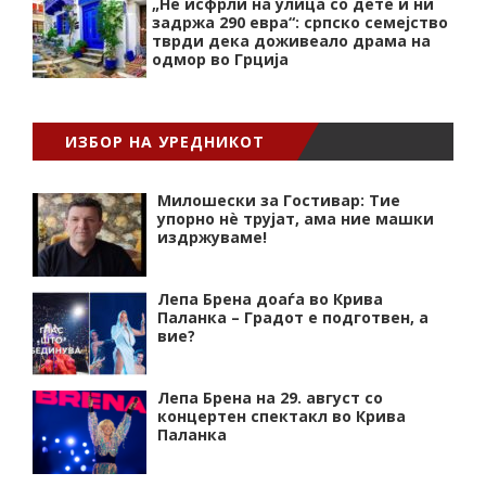
„Нѐ исфрли на улица со дете и ни
задржа 290 евра“: српско семејство
тврди дека доживеало драма на
одмор во Грција
ИЗБОР НА УРЕДНИКОТ
Милошески за Гостивар: Тие
упорно нѐ трујат, ама ние машки
издржуваме!
Лепа Брена доаѓа во Крива
Паланка – Градот е подготвен, а
вие?
Лепа Брена на 29. август со
концертен спектакл во Крива
Паланка