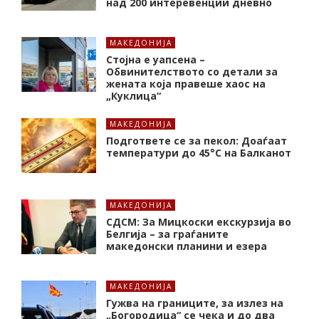
над 200 интеревенции дневно
МАКЕДОНИЈА
Стојна е уапсена –
Обвинителството со детали за
жената која правеше хаос на
„Куклица“
МАКЕДОНИЈА
Подгответе се за пекол: Доаѓаат
температури до 45°C на Балканот
МАКЕДОНИЈА
СДСМ: За Мицкоски екскурзија во
Белгија – за граѓаните
македонски планини и езера
МАКЕДОНИЈА
Гужва на границите, за излез на
„Богородица“ се чека и до два