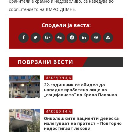
бранители е срамно и недозволиво, се наведува во
соопштението на ВМРО-ДПМНЕ.
Сподели ја веста:
ПОВРЗАНИ ВЕСТИ
МАКЕДОНИЈА
22-годишник се обидел да
нападне вработено лице во
„социјалното“ во Крива Паланка
МАКЕДОНИЈА
Онколошките пациенти денеска
излегуваат на протест – Повторно
недостигаат лекови