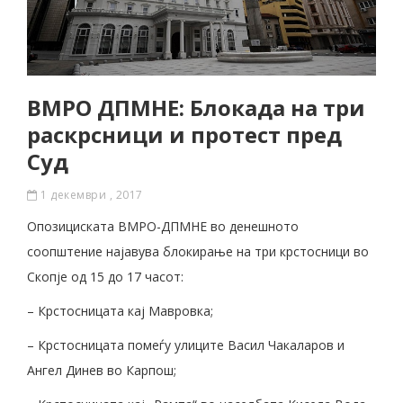
ВМРО ДПМНЕ: Блокада на три
раскрсници и протест пред
Суд
1 декември , 2017
Опозициската ВМРО-ДПМНЕ во денешното
соопштение најавува блокирање на три крстосници во
Скопје од 15 до 17 часот:
– Крстосницата кај Мавровка;
– Крстосницата помеѓу улиците Васил Чакаларов и
Ангел Динев во Карпош;