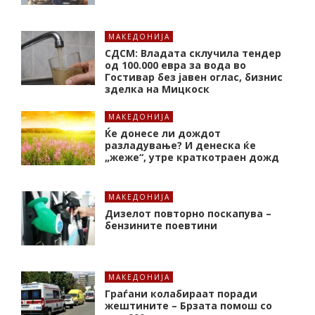
МАКЕДОНИЈА
СДСМ: Владата склучила тендер
од 100.000 евра за вода во
Гостивар без јавен оглас, бизнис
зделка на Мицкоск
МАКЕДОНИЈА
Ќе донесе ли дождот
разладување? И денеска ќе
„жеже“, утре краткотраен дожд
МАКЕДОНИЈА
Дизелот повторно поскапува –
бензините поевтини
МАКЕДОНИЈА
Граѓани колабираат поради
жештините – Брзата помош со