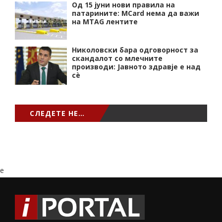
Од 15 јуни нови правила на
патарините: MCard нема да важи
на MTAG лентите
Николовски бара одговорност за
скандалот со млечните
производи: Јавното здравје е над
сѐ
СЛЕДЕТЕ НЕ…
e