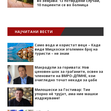
во земјава: 13 потврдени случаи,
10 пациенти се во болница
НАЈЧИТАНИ ВЕСТИ
Само вода и користат веце – Каде
виде Мицкоски зголемен број на
туристи – не знам
Макрадули за горивата: Нов
ценовен шок за граѓаните, освен за
членовите на ВМРО-ДПМНЕ, кои
очигледно точат некаде за џабе
Милошески за Гостивар: Тие
упорно нѐ трујат, ама ние машки
издржуваме!