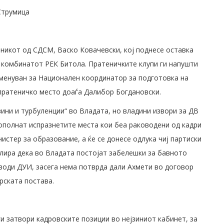
Струмица
еникот од СДСМ, Васко Ковачевски, кој поднесе оставка
о комбинатот РЕК Битола. Пратеничките клупи ги напушти
именуван за Национален координатор за подготовка на
пратеничко место доаѓа Далибор Богдановски.
ини и турбуленции“ во Владата, но владини извори за ДВ
пополнат испразнетите места кои беа раководени од кадри
истер за образование, а ќе се донесе одлука чиј партиски
улира дека во Владата постојат забелешки за бавното
води ДУИ, засега нема потврда дали Ахмети во договор
рската постава.
ги затвори кадровските позиции во нејзиниот кабинет, за