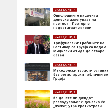
МАКЕДОНИЈА
Онколошките пациенти
денеска излегуваат на
протест – Повторно
недостигаат лекови
МАКЕДОНИЈА
Трифуновски: Граѓаните на
Гостивар се труеја со вода а
Мицкоски отиде да отвора
базен
МАКЕДОНИЈА
Македонски туристи остана
без регистарски таблички во
Грција
МАКЕДОНИЈА
Ќе донесе ли дождот
разладување? И денеска ќе
„жеже“, утре краткотраен