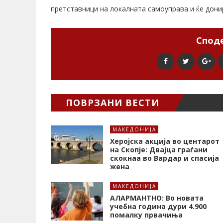
претставници на локалната самоуправа и ќе дони
Споде
ПОВРЗАНИ ВЕСТИ
МАКЕДОНИЈА
Херојска акција во центарот
на Скопје: Двајца граѓани
скокнаа во Вардар и спасија
жена
МАКЕДОНИЈА
АЛАРМАНТНО: Во новата
учебна година дури 4.900
помалку првачиња