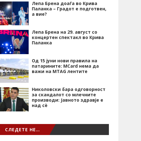
Лепа Брена доаѓа во Крива
Паланка – Градот е подготвен,
а вие?
Лепа Брена на 29. август со
концертен спектакл во Крива
Паланка
Од 15 јуни нови правила на
патарините: MCard нема да
важи на MTAG лентите
Николовски бара одговорност
за скандалот со млечните
производи: Јавното здравје е
над сѐ
СЛЕДЕТЕ НЕ…