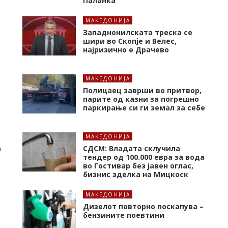
Паланка
МАКЕДОНИЈА
Западнонилската треска се
шири во Скопје и Велес,
најризично е Драчево
МАКЕДОНИЈА
Полицаец заврши во притвор,
парите од казни за погрешно
паркирање си ги земал за себе
МАКЕДОНИЈА
а
СДСМ: Владата склучила
тендер од 100.000 евра за вода
во Гостивар без јавен оглас,
бизнис зделка на Мицкоск
МАКЕДОНИЈА
Дизелот повторно поскапува –
бензините поевтини