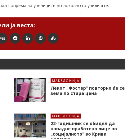
раат опрема за учениците во локалното училиште.
ли ја веста:
МАКЕДОНИЈА
Лекот „Фостер“ повторно ќе се
зема по стара цена
МАКЕДОНИЈА
22-годишник се обидел да
нападне вработено лице во
„социјалното“ во Крива