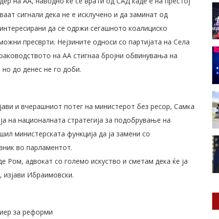
ер на АА, наводно ќе се врати од САД каде е на престој
ваат сигнали дека не е исклучено и да заминат од
аинтересирани да се одржи сегашното коалициско
можни пресврти. Нејзините односи со партијата на Села
д раководството на АА стигнаа бројни обвинувања на
но до денес не го доби.
јави и вчерашниот потег на министерoт без ресор, Самка
ја на националната стратегија за подобрување на
шил министерската функција да ја замени со
вник во парламентот.
де Ром, адвокат со големо искуство и сметам дека ќе ја
, изјави Ибраимовски.
миер за реформи