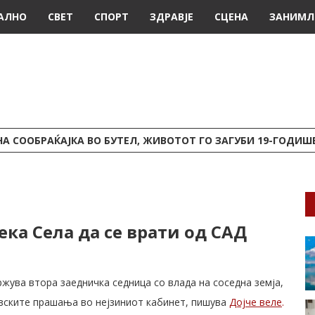
АЛНО
СВЕТ
СПОРТ
ЗДРАВЈЕ
СЦЕНА
ЗАНИМЛ
А СООБРАЌАЈКА ВО БУТЕЛ, ЖИВОТОТ ГО ЗАГУБИ 19-ГОДИ
ека Села да се врати од САД
жува втора заедничка седница со влада на соседна земја,
ровските прашања во нејзиниот кабинет, пишува
Дојче веле
.