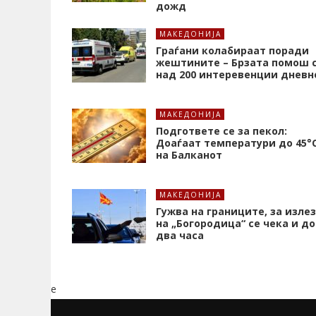
дожд
МАКЕДОНИЈА
Граѓани колабираат поради
жештините – Брзата помош 
над 200 интеревенции дневн
МАКЕДОНИЈА
Подгответе се за пекол:
Доаѓаат температури до 45°
на Балканот
МАКЕДОНИЈА
Гужва на границите, за излез
на „Богородица“ се чека и до
два часа
e