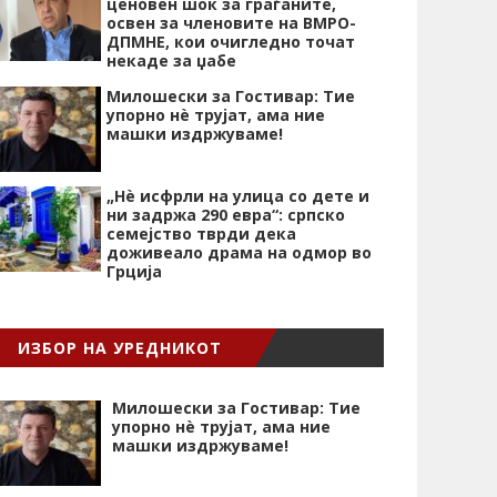
ценовен шок за граѓаните,
освен за членовите на ВМРО-
ДПМНЕ, кои очигледно точат
некаде за џабе
Милошески за Гостивар: Тие
упорно нѐ трујат, ама ние
машки издржуваме!
„Нѐ исфрли на улица со дете и
ни задржа 290 евра“: српско
семејство тврди дека
доживеало драма на одмор во
Грција
ИЗБОР НА УРЕДНИКОТ
Милошески за Гостивар: Тие
упорно нѐ трујат, ама ние
машки издржуваме!