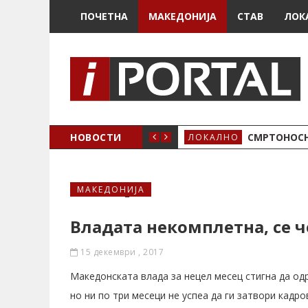
ПОЧЕТНА
МАКЕДОНИЈА
СТАВ
ЛОК
ОЖЕНО
НОВОСТИ
СМРТОНОСН
ЛОКАЛНО
МАКЕДОНИЈА
Владата некомплетна, се ч
15 декември , 2017
Mакедонската влада за нецел месец стигна да одр
но ни по три месеци не успеа да ги затвори кад