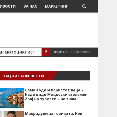
ИВОСТИ
ЗА НАС
МАРКЕТИНГ
Следи не на Facebook
ШЕН МОТОЦИКЛИСТ
СЕВЕРИНА ВО НИК
СЦЕНА
НАЈЧИТАНИ ВЕСТИ
Само вода и користат веце –
Каде виде Мицкоски зголемен
број на туристи – не знам
Макрадули за горивата: Нов