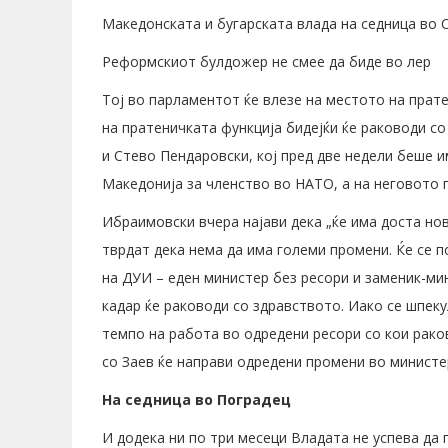
Македонската и бугарската влада на седница во 
Реформскиот булдожер не смее да биде во лер
Тој во парламентот ќе влезе на местото на прат
на пратеничката функција бидејќи ќе раководи с
и Стево Пендаровски, кој пред две недели беше 
Македонија за членство во НАТО, а на неговото 
Ибраимовски вчера најави дека „ќе има доста нов
тврдат дека нема да има големи промени. Ќе се 
на ДУИ – еден министер без ресори и заменик-мин
кадар ќе раководи со здравството. Иако се шпек
темпо на работа во одредени ресори со кои рако
со Заев ќе направи одредени промени во министе
На седница во Поградец
И додека ни по три месеци Владата не успева да 