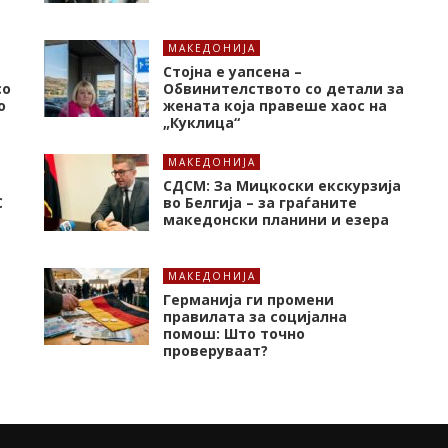
МАКЕДОНИЈА
Стојна е уапсена –
со
Обвинителството со детали за
о
жената која правеше хаос на
„Куклица“
МАКЕДОНИЈА
СДСМ: За Мицкоски екскурзија
C
во Белгија – за граѓаните
македонски планини и езера
МАКЕДОНИЈА
Германија ги промени
правилата за социјална
помош: Што точно
проверуваат?