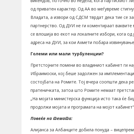
викендов, поточно во недела, кога партискиот лид
од приватен карактер. Од АА во меѓувреме стигну
Владата, а извори од СДСМ тврдат дека тие се з
партнерство. Од ДУИ не ги коментираат ваквите 
се влошија во екот на локалните избори, кога о
адреса на ДУИ, за кои Ахмети побара извинување 
Големи или мали турбуленции?
Претстојните помени во владиниот кабинет ги на
Ибраимоски, кој беше задолжен за имплементаци
состојбата на Ромите. Тој вчера соопшти дека ре
пратеничката, затоа што Ромите немаат претста
„На мојата министерска функција исто така ќе би
продолжи мојата и програмата на мојот кабинет“
Повеќе на темата:
Алијанса за Албанците добила понуда – вицепре