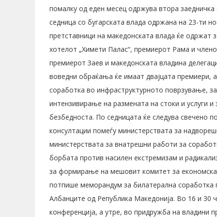
помалку од еден месец одржува втора заедничка 
седница со бугарската влада одржана на 23-ти н
претставници на македонската влада ќе одржат за
хотелот „Химети Палас“, премиерот Рама и члено
премиерот Заев и македонската владина делегациј
воведни обраќања ќе имаат двајцата премиери, а
соработка во инфраструктурното поврзување, за
интензивирање на размената на стоки и услуги и
безбедноста. По седницата ќе следува свечено п
консултации помеѓу министерствата за надвореш
министерствата за внатрешни работи за соработ
борбата против насилен екстремизам и радикализ
за формирање на мешовит комитет за економска 
потпише меморандум за билатерална соработка п
Албанците од Република Македонија. Во 16 и 30 
конференција, а утре, во придружба на владини пр