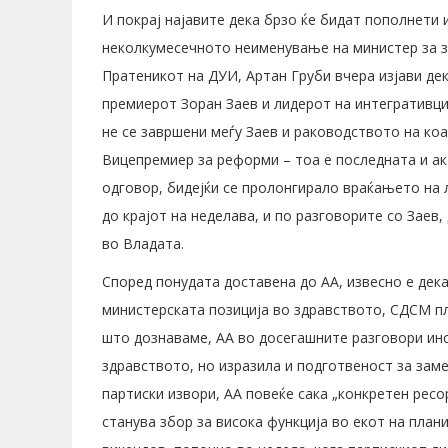
И покрај најавите дека брзо ќе бидат пополнети 
неколкумесечното неименување на министер за з
Пратеникот на ДУИ, Артан Груби вчера изјави де
премиерот Зоран Заев и лидерот на интегративци
не се завршени меѓу Заев и раководството на коа
Вицепремиер за реформи – тоа е последната и акт
одговор, бидејќи се пролонгирало враќањето на л
до крајот на неделава, и по разговорите со Заев
во Владата.
Според понудата доставена до АА, извесно е дек
министерската позиција во здравството, СДСМ пла
што дознаваме, АА во досегашните разговори инс
здравството, но изразила и подготвеност за замен
партиски извори, АА повеќе сака „конкретен рес
станува збор за висока функција во екот на пла