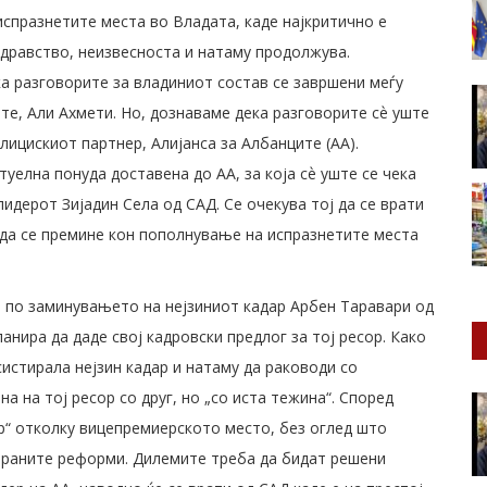
испразнетите места во Владата, каде најкритично е
дравство, неизвесноста и натаму продолжува.
ка разговорите за владиниот состав се завршени меѓу
те, Али Ахмети. Но, дознаваме дека разговорите сѐ уште
лицискиот партнер, Алијанса за Албанците (АА).
уелна понуда доставена до АА, за која сѐ уште се чека
идерот Зијадин Села од САД. Се очекува тој да се врати
, да се премине кон пополнување на испразнетите места
а по заминувањето на нејзиниот кадар Арбен Таравари од
нира да даде свој кадровски предлог за тој ресор. Како
истирала нејзин кадар и натаму да раководи со
а на тој ресор со друг, но „со иста тежина“. Според
ор“ отколку вицепремиерското место, без оглед што
нираните реформи. Дилемите треба да бидат решени