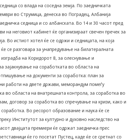
седница со влада на соседна земја. По заедничката
оември во Струмица, денеска во Поградец, Албанија
едничка седница и со албанската. Во 14 и 30 часот пред
ви на неговиот кабинет ќе организираат свечен пречек за
а. Во истиот хотел ќе се одржи и седницата, на која
 ќе се разговара за унапредување на билатералната
 изградба на Коридорот 8, за олеснување и
 за зајакнување на соработката во областа на
отпишување на документи за соработка: план за
ни работи на двете држави, меморандум помеѓу
ка во областа на внатрешната контрола, за соработка во
ам, договор за соработка во спречување на кризи, како и
соработка. Во ресорот образование и наука ќе се
реку Институтот за културно и духовно наследство на
часот двајцата премиери ќе одржат заедничка прес
етставници ќе го посетат Пустец, каде ќе се сретнат со