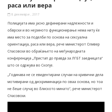
раса или вера
8 декември , 2017
Полицијата има јасно дефинирани надлежности и
обврски и во нејзиното функционирање нема ниту ќе
има место за поделби по основа на сексуална
ориентација, раса или вера, рече министерот Оливер
Спасовски во обраќањето на меѓународната
конференција „Пристап до правда за ЛГБТ заедницата“
што се одржува во Скопје.
„Годинава не се евидентирани случаи на кривични дела
мотивирани од дискриминација по оваа основа, но тоа
не беше случај во блиското минато“, рече министерот
Спасовски.