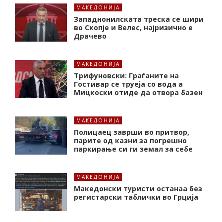
МАКЕДОНИЈА
Западнонилската треска се шири
во Скопје и Велес, најризично е
Драчево
МАКЕДОНИЈА
Трифуновски: Граѓаните на
Гостивар се труеја со вода а
Мицкоски отиде да отвора базен
МАКЕДОНИЈА
Полицаец заврши во притвор,
парите од казни за погрешно
паркирање си ги земал за себе
МАКЕДОНИЈА
Македонски туристи останаа без
регистарски таблички во Грција