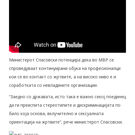
Министерот Спасовски потенцира дека во МВР се
спроведуваат континуирани обука на професионалци
кои се во контакт со жртвите, а на високо ниво е и
соработката со невладините организации.
“Заедно со државата, исто така е важно секој поединец
да ги преиспита стереотипите и дискриминацијата по
било која основа, вклучително и сексуалната
ориентација на жртвите“, рече министерот Спасовски.