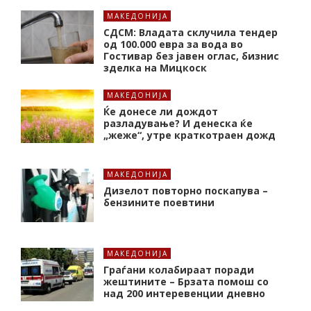
МАКЕДОНИЈА
СДСМ: Владата склучила тендер
од 100.000 евра за вода во
Гостивар без јавен оглас, бизнис
зделка на Мицкоск
МАКЕДОНИЈА
Ќе донесе ли дождот
разладување? И денеска ќе
„жеже“, утре краткотраен дожд
МАКЕДОНИЈА
Дизелот повторно поскапува –
бензините поевтини
МАКЕДОНИЈА
Граѓани колабираат поради
жештините – Брзата помош со
над 200 интеревенции дневно