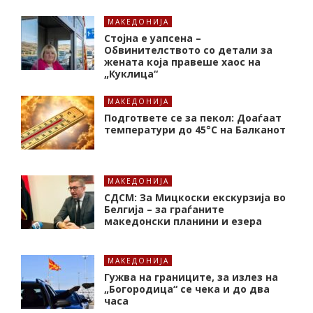
МАКЕДОНИЈА
Стојна е уапсена –
Обвинителството со детали за
жената која правеше хаос на
„Куклица“
МАКЕДОНИЈА
Подгответе се за пекол: Доаѓаат
температури до 45°C на Балканот
МАКЕДОНИЈА
СДСМ: За Мицкоски екскурзија во
Белгија – за граѓаните
македонски планини и езера
МАКЕДОНИЈА
Гужва на границите, за излез на
„Богородица“ се чека и до два
часа