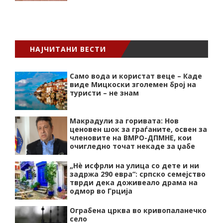
НАЈЧИТАНИ ВЕСТИ
Само вода и користат веце – Каде
виде Мицкоски зголемен број на
туристи – не знам
Макрадули за горивата: Нов
ценовен шок за граѓаните, освен за
членовите на ВМРО-ДПМНЕ, кои
очигледно точат некаде за џабе
„Нѐ исфрли на улица со дете и ни
задржа 290 евра“: српско семејство
тврди дека доживеало драма на
одмор во Грција
Ограбена црква во кривопаланечко
село