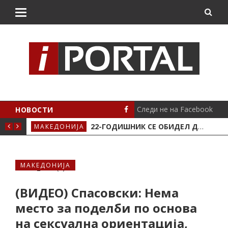
Следи не на Facebook
НОВОСТИ
АВЈЕ ВО КРИВА ПАЛАНКА
22-ГОДИШНИК СЕ ОБИДЕЛ ДА НАПАДНЕ ВРАБОТЕНО ЛИЦЕ ВО „СОЦИЈАЛНОТО“ ВО КРИВА ПАЛАНКА
МАКЕДОНИЈА
ЛОК
МАКЕДОНИЈА
(ВИДЕО) Спасовски: Нема
место за поделби по основа
на сексуална ориентација,