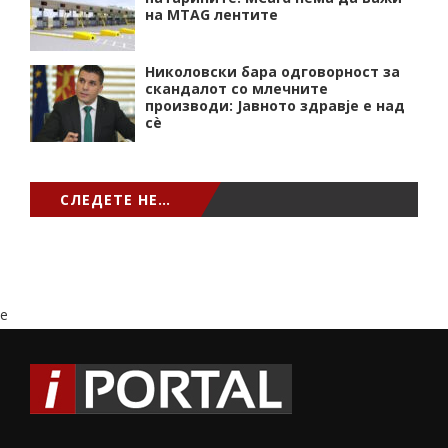
на MTAG лентите
Николовски бара одговорност за
скандалот со млечните
производи: Јавното здравје е над
сѐ
СЛЕДЕТЕ НЕ…
e