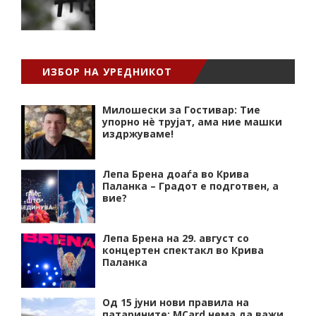
ИЗБОР НА УРЕДНИКОТ
Милошески за Гостивар: Тие
упорно нѐ трујат, ама ние машки
издржуваме!
Лепа Брена доаѓа во Крива
Паланка – Градот е подготвен, а
вие?
Лепа Брена на 29. август со
концертен спектакл во Крива
Паланка
Од 15 јуни нови правила на
патарините: MCard нема да важи