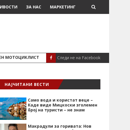
ИВОСТИ
ЗА НАС
МАРКЕТИНГ
Следи не на Facebook
ШЕН МОТОЦИКЛИСТ
СЕВЕРИНА ВО НИК
СЦЕНА
НАЈЧИТАНИ ВЕСТИ
Само вода и користат веце –
Каде виде Мицкоски зголемен
број на туристи – не знам
Макрадули за горивата: Нов