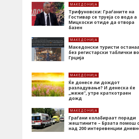
МАКЕДОНИЈА
Трифуновски: Граѓаните на
Гостивар се труеја со вода а
Мицкоски отиде да отвора
базен
МАКЕДОНИЈА
Македонски туристи остана
без регистарски таблички во
Грција
МАКЕДОНИЈА
Ќе донесе ли дождот
разладување? И денеска ќе
„жеже“, утре краткотраен
дожд
МАКЕДОНИЈА
Граѓани колабираат поради
жештините – Брзата помош 
над 200 интеревенции дневн