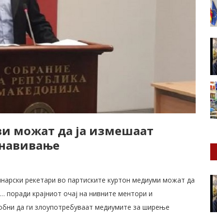
ви можат да ја измешаат
 навивање
нарски рекетари во партиските куртон медиуми можат да
 поради крајниот очај на нивните ментори и
собни да ги злоупотребуваат медиумите за ширење