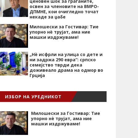
ценовен шок за граѓаните,
освен за членовите на ВМРО-
ДПМНЕ, кои очигледно точат
некаде за џабе
Милошески за Гостивар: Тие
упорно нѐ трујат, ама ние
машки издржуваме!
„Нѐ исфрли на улица со дете и
ни задржа 290 евра“: српско
семејство тврди дека
доживеало драма на одмор во
Грција
ИЗБОР НА УРЕДНИКОТ
Милошески за Гостивар: Тие
упорно нѐ трујат, ама ние
машки издржуваме!