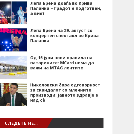
Лепа Брена доаѓа во Крива
Паланка – Градот е подготвен,
а вие?
Лепа Брена на 29. август со
концертен спектакл во Крива
Паланка
Од 15 јуни нови правила на
патарините: MCard нема да
важи на MTAG лентите
Николовски бара одговорност
за скандалот со млечните
производи: Јавното здравје е
над сѐ
СЛЕДЕТЕ НЕ…