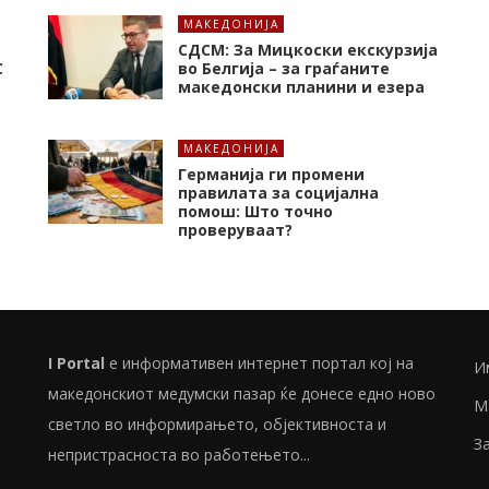
МАКЕДОНИЈА
СДСМ: За Мицкоски екскурзија
C
во Белгија – за граѓаните
македонски планини и езера
МАКЕДОНИЈА
Германија ги промени
правилата за социјална
помош: Што точно
проверуваат?
I Portal
е информативен интернет портал кој на
И
македонскиот медумски пазар ќе донесе едно ново
М
светло во информирањето, објективноста и
З
непристрасноста во работењето...