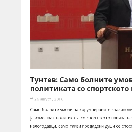
Тунтев: Само болните умо
политиката со спортското
26 август , 2016
Само болните умови на корумпираните квазинови
ја измешаат политиката со спортското навивање…
налогодавци, само такви продадени души се спо