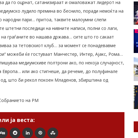
 за да го оцрнат, сатанизираат и омаловажат лидерот на
медиумско лудило премина во беснило, поради немоќ
та на
со народни пари… притоа, таквите малоумни слепи
е штетни последици на нивните написи, полни со лаги,
 на граѓаните во нашава држава… сите што го сакаат
виваа за тетовскиот клуб… за момент се понадевавме
ри“ можеби ќе гостуваат Манчестер, Интер, Ајакс, Рома…
 пишуваа медиумскиве полтрони ако, по некоја случајност,
а Европа… или ако стигнеше, да речеме, до полуфинале
 од, што би рекол покоен Младенов, збирштина од
 Собранието на РМ
ли ја веста: