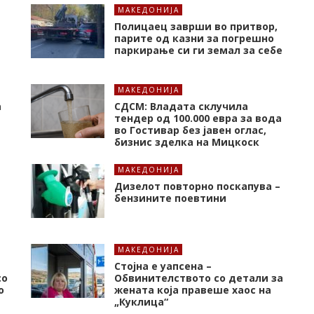
МАКЕДОНИЈА
Полицаец заврши во притвор,
парите од казни за погрешно
паркирање си ги земал за себе
МАКЕДОНИЈА
а
СДСМ: Владата склучила
тендер од 100.000 евра за вода
во Гостивар без јавен оглас,
бизнис зделка на Мицкоск
МАКЕДОНИЈА
Дизелот повторно поскапува –
бензините поевтини
МАКЕДОНИЈА
Стојна е уапсена –
со
Обвинителството со детали за
о
жената која правеше хаос на
„Куклица“