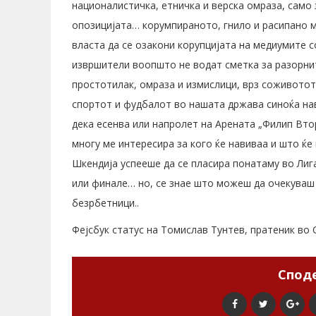
националистичка, етничка и верска омраза, само
опозицијата… корумпираното, гнило и расипано 
власта да се озакони корупцијата на медиумите 
извршители воопшто не водат сметка за разорнит
простотилак, омраза и измислици, врз соживотот
спортот и фудбалот во нашата држава синоќа на
дека есенва или напролет на Арената „Филип Вто
многу ме интересира за кого ќе навиваа и што ќе
Шкендија успееше да се пласира понатаму во Лиг
или финале… но, се знае што можеш да очекуваш
безрбетници..
Фејсбук статус на Томислав Тунтев, пратеник во
Споде