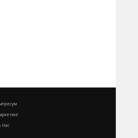
мпресум
аркетинг
а Нас