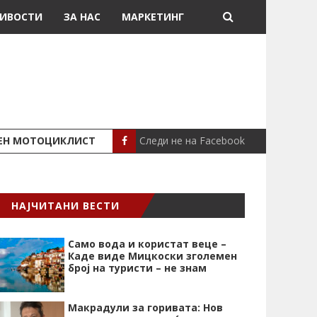
ИВОСТИ
ЗА НАС
МАРКЕТИНГ
Следи не на Facebook
ШЕН МОТОЦИКЛИСТ
СЕВЕРИНА ВО НИК
СЦЕНА
НАЈЧИТАНИ ВЕСТИ
Само вода и користат веце –
Каде виде Мицкоски зголемен
број на туристи – не знам
Макрадули за горивата: Нов