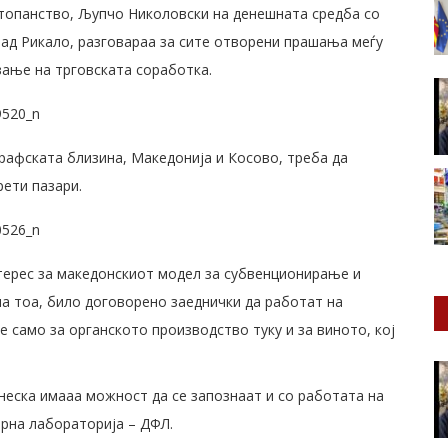
топанство, Љупчо Николовски на денешната средба со
над Рикало, разговараа за сите отворени прашања меѓу
ување на трговската соработка.
графската близина, Македонија и Косово, треба да
рети пазари.
нтерес за македонскиот модел за субвенционирање и
на тоа, било договорено заеднички да работат на
 само за органското производство туку и за виното, кој
неска имааа можност да се запознаат и со работата на
рна лабораторија –
ДФЛ
.