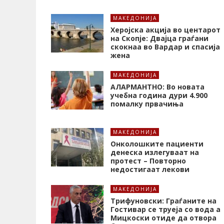
МАКЕДОНИЈА
Херојска акција во центарот
на Скопје: Двајца граѓани
скокнаа во Вардар и спасија
жена
МАКЕДОНИЈА
АЛАРМАНТНО: Во новата
учебна година дури 4.900
помалку првачиња
МАКЕДОНИЈА
Онколошките пациенти
денеска излегуваат на
протест – Повторно
недостигаат лекови
МАКЕДОНИЈА
Трифуновски: Граѓаните на
Гостивар се труеја со вода а
Мицкоски отиде да отвора