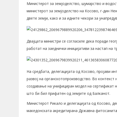
Министерот за земјоделство, шумарство и водос
министерот за земјоделство на Косово, г-дин Не
двете земји, како и за идните чекори за унапред
Двајцата министри се согласиле дека поради гео
работат на заеднички иницијативи за настап на т
На средбата, делегацијата од Косово, пројави и
развој на органското
производство. Во контекст 
создавање на унифициран модел на сертификат не
што би бил прифатен од земјите од Балканот.
Министерот Рикало и делегацијата од Косово, де
македонската акредитирана Државна фитосанита