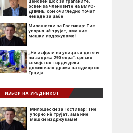
ценовен шок за граѓаните,
освен за членовите на ВМРО-
ДПМНЕ, кои очигледно точат
некаде за џабе
Милошески за Гостивар: Тие
упорно нѐ трујат, ама ние
машки издржуваме!
„Нѐ исфрли на улица со дете и
ни задржа 290 евра“: српско
семејство тврди дека
доживеало драма на одмор во
Грција
ИЗБОР НА УРЕДНИКОТ
Милошески за Гостивар: Тие
упорно нѐ трујат, ама ние
машки издржуваме!