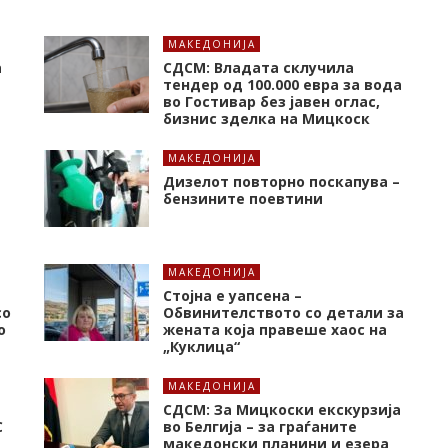
МАКЕДОНИЈА
а
СДСМ: Владата склучила
тендер од 100.000 евра за вода
во Гостивар без јавен оглас,
бизнис зделка на Мицкоск
МАКЕДОНИЈА
Дизелот повторно поскапува –
бензините поевтини
МАКЕДОНИЈА
Стојна е уапсена –
со
Обвинителството со детали за
о
жената која правеше хаос на
„Куклица“
МАКЕДОНИЈА
СДСМ: За Мицкоски екскурзија
C
во Белгија – за граѓаните
македонски планини и езера