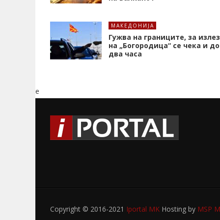
МАКЕДОНИЈА
Гужва на границите, за излез
на „Богородица“ се чека и до
два часа
e
Copyright © 2016-2021
Iportal MK
Hosting by
MSP My