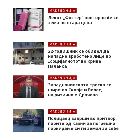
МАКЕДОНИЈА
Лекот „Фостер“ повторно ќе се
зема по стара цена
МАКЕДОНИЈА
22-годишник се обидел да
нападне вработено лице во
„социјалното“ во Крива
Паланка
МАКЕДОНИЈА
Западнонилската треска се
шири во Скопје и Велес,
најризично е Драчево
МАКЕДОНИЈА
Полицаец заврши во притвор,
парите од казни за погрешно
паркирање си ги земал за себе