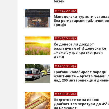
базен
МАКЕДОНИЈА
Македонски туристи остана
без регистарски таблички во
Грција
МАКЕДОНИЈА
Ќе донесе ли дождот
разладување? И денеска ќе
„жеже“, утре краткотраен
дожд
МАКЕДОНИЈА
Граѓани колабираат поради
жештините – Брзата помош 
над 200 интеревенции дневн
МАКЕДОНИЈА
Подгответе се за пекол:
Доаѓаат температури до 45°
на Балканот