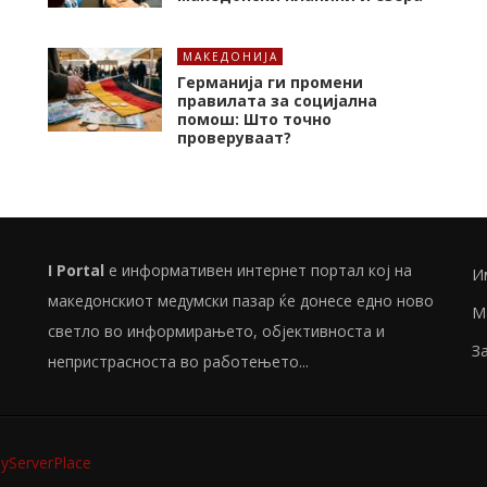
МАКЕДОНИЈА
Германија ги промени
правилата за социјална
помош: Што точно
проверуваат?
I Portal
е информативен интернет портал кој на
И
македонскиот медумски пазар ќе донесе едно ново
М
светло во информирањето, објективноста и
З
непристрасноста во работењето...
ServerPlace