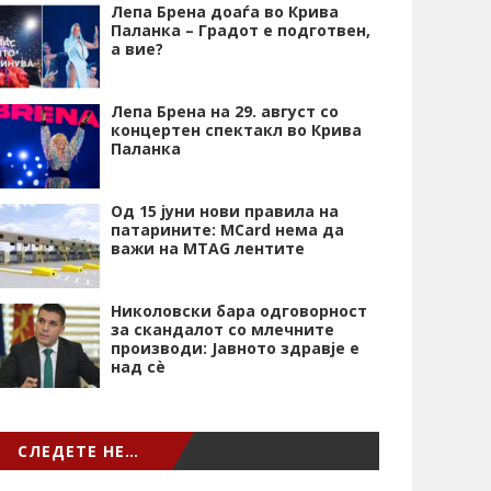
Лепа Брена доаѓа во Крива
Паланка – Градот е подготвен,
а вие?
Лепа Брена на 29. август со
концертен спектакл во Крива
Паланка
Од 15 јуни нови правила на
патарините: MCard нема да
важи на MTAG лентите
Николовски бара одговорност
за скандалот со млечните
производи: Јавното здравје е
над сѐ
СЛЕДЕТЕ НЕ…