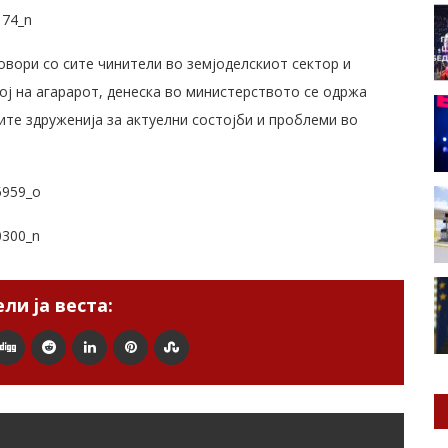
овори со сите чинители во земјоделскиот сектор и
ој на агарарот, денеска во министерството се одржа
ите здруженија за актуелни состојби и проблеми во
ли ја веста: