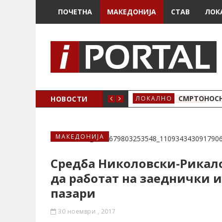
ПОЧЕТНА
МАКЕДОНИЈА
СТАВ
ЛОК
ОЖЕНО
НОВОСТИ
СМРТОНОСН
ЛОКАЛНО
МАКЕДОНИЈА
Средба Николовски-Рикало
да работат на заеднички и
пазари
30 ноември , 2017