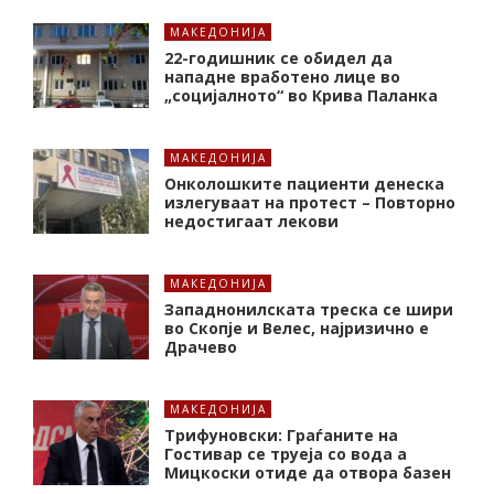
МАКЕДОНИЈА
22-годишник се обидел да
нападне вработено лице во
„социјалното“ во Крива Паланка
МАКЕДОНИЈА
Онколошките пациенти денеска
излегуваат на протест – Повторно
недостигаат лекови
МАКЕДОНИЈА
Западнонилската треска се шири
во Скопје и Велес, најризично е
Драчево
МАКЕДОНИЈА
Трифуновски: Граѓаните на
Гостивар се труеја со вода а
Мицкоски отиде да отвора базен