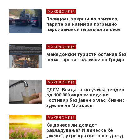
МАКЕДОНИЈА
Полицаец заврши во притвор,
парите од казни за погрешно
паркирање си ги земал за себе
МАКЕДОНИЈА
Македонски туристи останаа без
регистарски таблички во Грција
МАКЕДОНИЈА
СДСМ: Владата склучила тендер
од 100.000 евра за вода во
Гостивар без јавен оглас, бизнис
зделка на Мицкоск
МАКЕДОНИЈА
Ќе донесе ли дождот
разладување? И денеска ќе
„жеже“, утре краткотраен дожд