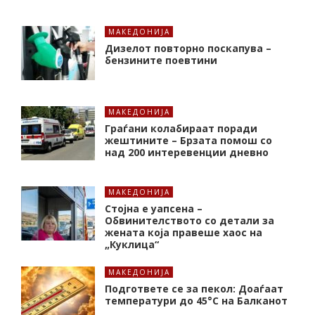
МАКЕДОНИЈА
Дизелот повторно поскапува –
бензините поевтини
МАКЕДОНИЈА
Граѓани колабираат поради
жештините – Брзата помош со
над 200 интеревенции дневно
МАКЕДОНИЈА
Стојна е уапсена –
Обвинителството со детали за
жената која правеше хаос на
„Куклица“
МАКЕДОНИЈА
Подгответе се за пекол: Доаѓаат
температури до 45°C на Балканот