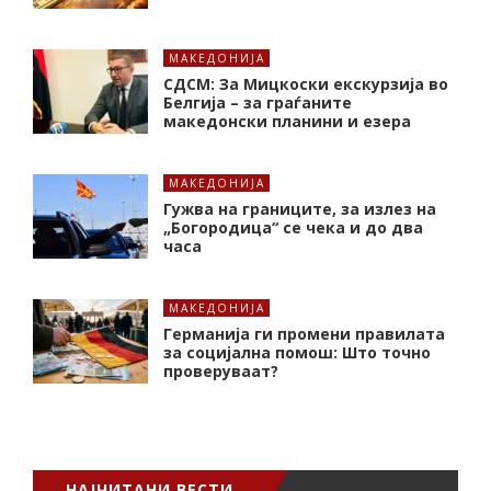
МАКЕДОНИЈА
СДСМ: За Мицкоски екскурзија во
Белгија – за граѓаните
македонски планини и езера
МАКЕДОНИЈА
Гужва на границите, за излез на
„Богородица“ се чека и до два
часа
МАКЕДОНИЈА
Германија ги промени правилата
за социјална помош: Што точно
проверуваат?
НАЈЧИТАНИ ВЕСТИ