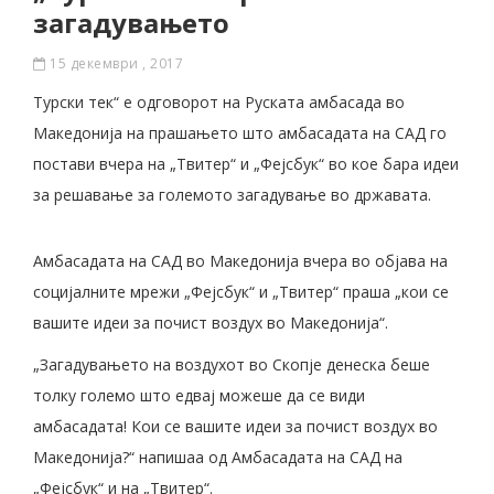
загадувањето
15 декември , 2017
Турски тек“ е одговорот на Руската амбасада во
Македонија на прашањето што амбасадата на САД го
постави вчера на „Твитер“ и „Фејсбук“ во кое бара идеи
за решавање за големото загадување во државата.
Амбасадата на САД во Македонија вчера во објава на
социјалните мрежи „Фејсбук“ и „Твитер“ праша „кои се
вашите идеи за почист воздух во Македонија“.
„Загадувањето на воздухот во Скопје денеска беше
толку големо што едвај можеше да се види
амбасадата! Кои се вашите идеи за почист воздух во
Македонија?“ напишаа од Амбасадата на САД на
„Фејсбук“ и на „Твитер“.