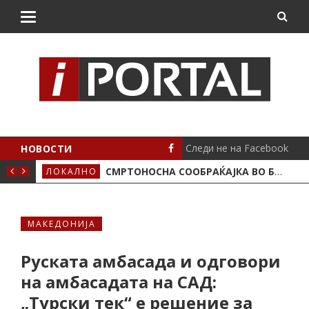
Следи не на Facebook
НОВОСТИ
ИМА ПОЛОЖЕНО
СМРТОНОСНА СООБРАЌАЈКА ВО БУТЕЛ, ЖИВОТОТ ГО ЗАГУБИ 19-ГОДИШЕН МОТОЦИКЛИСТ
ЛОКАЛНО
СЦЕ
МАКЕДОНИЈА
Руската амбасада и одговори
на амбасадата на САД:
„Турски тек“ е решение за