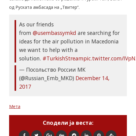
од Руската амбасада на „Твитер“.
As our friends
from
@usembassymkd
are searching for
ideas for the air pollution in Macedonia
we want to help with a
solution.
#TurkishStream
pic.twitter.com/IVpN
— Посольство России МК
(@Russian_Emb_MKD)
December 14,
2017
Мета
Сподели ја веста: