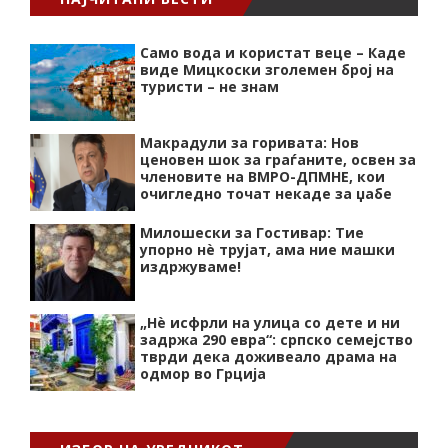
Само вода и користат веце – Каде
виде Мицкоски зголемен број на
туристи – не знам
Макрадули за горивата: Нов
ценовен шок за граѓаните, освен за
членовите на ВМРО-ДПМНЕ, кои
очигледно точат некаде за џабе
Милошески за Гостивар: Тие
упорно нѐ трујат, ама ние машки
издржуваме!
„Нѐ исфрли на улица со дете и ни
задржа 290 евра“: српско семејство
тврди дека доживеало драма на
одмор во Грција