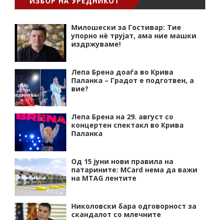
ИЗБОР НА УРЕДНИКОТ
Милошески за Гостивар: Тие
упорно нѐ трујат, ама ние машки
издржуваме!
Лепа Брена доаѓа во Крива
Паланка – Градот е подготвен, а
вие?
Лепа Брена на 29. август со
концертен спектакл во Крива
Паланка
Од 15 јуни нови правила на
патарините: MCard нема да важи
на MTAG лентите
Николовски бара одговорност за
скандалот со млечните