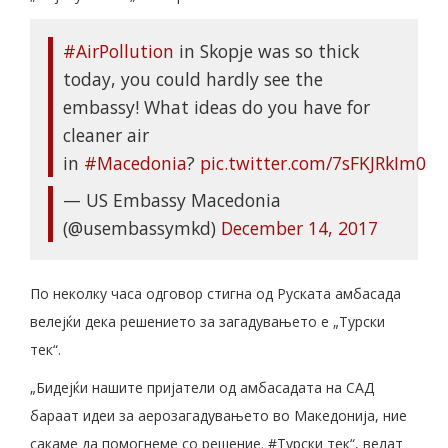
#AirPollution
in Skopje was so thick
today, you could hardly see the
embassy! What ideas do you have for
cleaner air
in
#Macedonia
?
pic.twitter.com/7sFKJRkIm0
— US Embassy Macedonia
(@usembassymkd)
December 14, 2017
По неколку часа одговор стигна од Руската амбасада
велејќи дека решението за загадувањето е „Турски
тек“.
„Бидејќи нашите пријатели од амбасадата на САД
бараат идеи за аерозагадувањето во Македонија, ние
сакаме да помогнеме со решение. #Турски тек“, велат