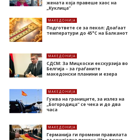
жената која правеше хаос на
„Куклица“
МАКЕДОНИЈА
Подгответе се за пекол: Доаѓаат
температури до 45°C на Балканот
МАКЕДОНИЈА
СДСМ: За Мицкоски екскурзија во
Белгија – за граѓаните
македонски планини и езера
МАКЕДОНИЈА
Гужва на границите, за излез на
„Богородица“ се чека и до два
часа
МАКЕДОНИЈА
Германија ги промени правилата
за социјална помош: Што точно