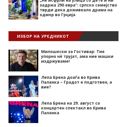
„Нѐ исфрли на улица со дете и ни
задржа 290 евра“: српско семејство
тврди дека доживеало драма на
одмор во Грција
ИЗБОР НА УРЕДНИКОТ
Милошески за Гостивар: Тие
упорно нѐ трујат, ама ние машки
издржуваме!
Лепа Брена доаѓа во Крива
Паланка – Градот е подготвен, а
вие?
Лепа Брена на 29. август со
концертен спектакл во Крива
Паланка