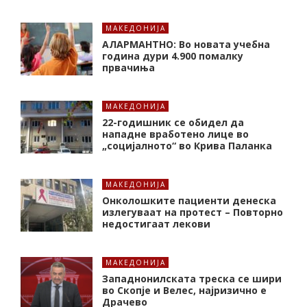
МАКЕДОНИЈА
АЛАРМАНТНО: Во новата учебна
година дури 4.900 помалку
првачиња
МАКЕДОНИЈА
22-годишник се обидел да
нападне вработено лице во
„социјалното“ во Крива Паланка
МАКЕДОНИЈА
Онколошките пациенти денеска
излегуваат на протест – Повторно
недостигаат лекови
МАКЕДОНИЈА
Западнонилската треска се шири
во Скопје и Велес, најризично е
Драчево