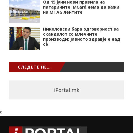
Од 15 јуни нови правила на
патарините: MCard нема да важи
на MTAG лентите
Николовски бара одговорност за
скандалот со млечните
производи: Јавното здравје е над
сѐ
СЛЕДЕТЕ НЕ…
iPortal.mk
e