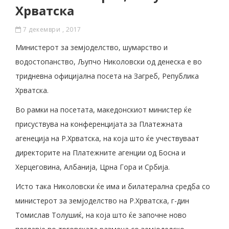
Хрватска
7 декември , 2017
Министерот за земјоделство, шумарство и
водостопанство, Љупчо Николовски од денеска е во
тридневна официјална посета на Загреб, Република
Хрватска.
Во рамки на посетата, македонскиот министер ќе
присуствува на конференцијата за Платежната
агенеција на Р.Хрватска, на која што ќе учествуваат
директорите на Платежните агенции од Босна и
Херцеговина, Албанија, Црна Гора и Србија.
Исто така Николовски ќе има и билатерална средба со
министерот за земјоделство на Р.Хрватска, г-дин
Томислав Толушиќ, на која што ќе започне ново