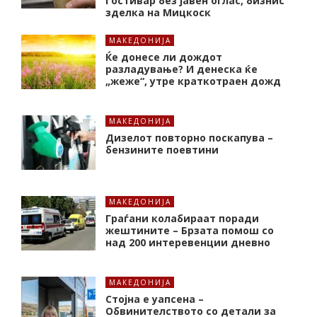
Гостивар без јавен оглас, бизнис
зделка на Мицкоск
МАКЕДОНИЈА
Ќе донесе ли дождот
разладување? И денеска ќе
„жеже“, утре краткотраен дожд
МАКЕДОНИЈА
Дизелот повторно поскапува –
бензините поевтини
МАКЕДОНИЈА
Граѓани колабираат поради
жештините – Брзата помош со
над 200 интеревенции дневно
МАКЕДОНИЈА
Стојна е уапсена –
Обвинителството со детали за