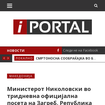
Следи не на Facebook
НОВОСТИ
ИМА ПОЛОЖЕНО
СМРТОНОСНА СООБРАЌАЈКА ВО БУТЕЛ, ЖИВОТОТ ГО ЗАГУБИ 19-ГОДИШЕН МОТОЦИКЛИСТ
ЛОКАЛНО
СЦЕ
МАКЕДОНИЈА
Министерот Николовски во
тридневна официјална
посета на Загреб, Република