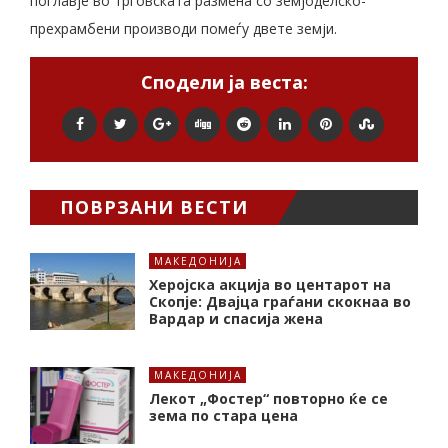
поглавје во трговската размена со земјоделско-
прехрамбени производи помеѓу двете земји.
Сподели ја веста:
ПОВРЗАНИ ВЕСТИ
МАКЕДОНИЈА
Херојска акција во центарот на
Скопје: Двајца граѓани скокнаа во
Вардар и спасија жена
МАКЕДОНИЈА
Лекот „Фостер“ повторно ќе се
зема по стара цена