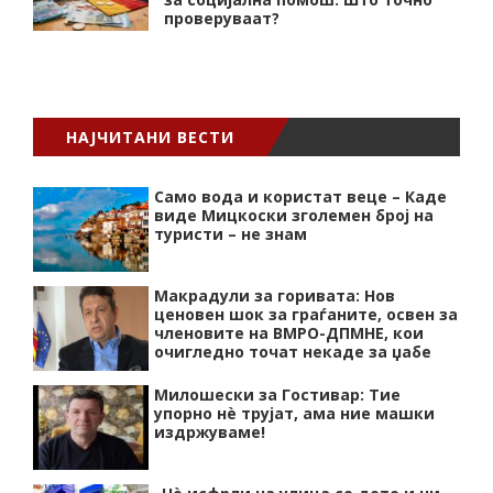
проверуваат?
НАЈЧИТАНИ ВЕСТИ
Само вода и користат веце – Каде
виде Мицкоски зголемен број на
туристи – не знам
Макрадули за горивата: Нов
ценовен шок за граѓаните, освен за
членовите на ВМРО-ДПМНЕ, кои
очигледно точат некаде за џабе
Милошески за Гостивар: Тие
упорно нѐ трујат, ама ние машки
издржуваме!