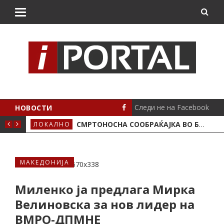
Следи не на Facebook
НОВОСТИ
ИМА ПОЛОЖЕНО
СМРТОНОСНА СООБРАЌАЈКА ВО БУТЕЛ, ЖИВОТОТ ГО ЗАГУБИ 19-ГОДИШЕН МОТОЦИКЛИСТ
ЛОКАЛНО
СЦЕ
МАКЕДОНИЈА
Миленко ја предлага Мирка
Велиновска за нов лидер на
ВМРО-ДПМНЕ