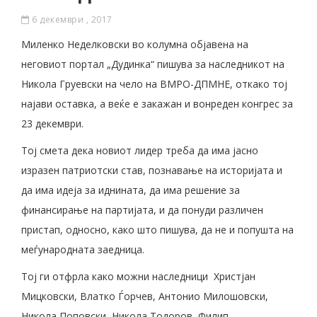
6 декември , 2017
Миленко Неделковски во колумна објавена на
неговиот портал „Дудинка“ пишува за наследникот на
Никола Груевски на чело на ВМРО-ДПМНЕ, откако тој
најави оставка, а веќе е закажан и вонреден конгрес за
23 декември.
Тој смета дека новиот лидер треба да има јасно
изразен патриотски став, познавање на историјата и
да има идеја за иднината, да има решение за
финансирање на партијата, и да понуди различен
пристап, односно, како што пишува, да не и попушта на
меѓународната заедница.
Тој ги отфрла како можни наследници Христјан
Мицковски, Влатко Ѓорчев, Антонио Милошовски,
Никола Поповски, Никола Тодоров, Филип