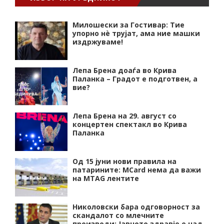
Милошески за Гостивар: Тие
упорно нѐ трујат, ама ние машки
издржуваме!
Лепа Брена доаѓа во Крива
Паланка – Градот е подготвен, а
вие?
Лепа Брена на 29. август со
концертен спектакл во Крива
Паланка
Од 15 јуни нови правила на
патарините: MCard нема да важи
на MTAG лентите
Николовски бара одговорност за
скандалот со млечните
производи: Јавното здравје е над