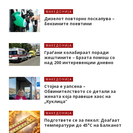
МАКЕДОНИЈА
Дизелот повторно поскапува –
бензините поевтини
МАКЕДОНИЈА
Граѓани колабираат поради
жештините – Брзата помош со
над 200 интеревенции дневно
МАКЕДОНИЈА
Стојна е уапсена –
Обвинителството со детали за
жената која правеше хаос на
„Куклица“
МАКЕДОНИЈА
Подгответе се за пекол: Доаѓаат
температури до 45°C на Балканот