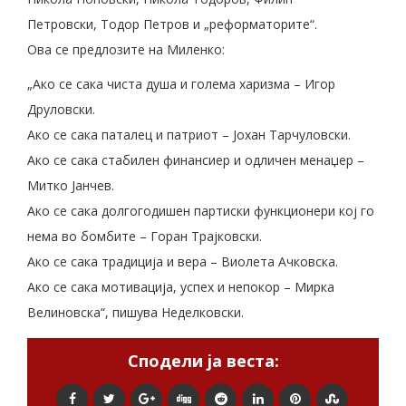
Петровски, Тодор Петров и „реформаторите“.
Ова се предлозите на Миленко:
„Ако се сака чиста душа и голема харизма – Игор
Друловски.
Ако се сака паталец и патриот – Јохан Тарчуловски.
Ако се сака стабилен финансиер и одличен менаџер –
Митко Јанчев.
Ако се сака долгогодишен партиски функционери кој го
нема во бомбите – Горан Трајковски.
Ако се сака традиција и вера – Виолета Ачковска.
Ако се сака мотивација, успех и непокор – Мирка
Велиновска“, пишува Неделковски.
Сподели ја веста: