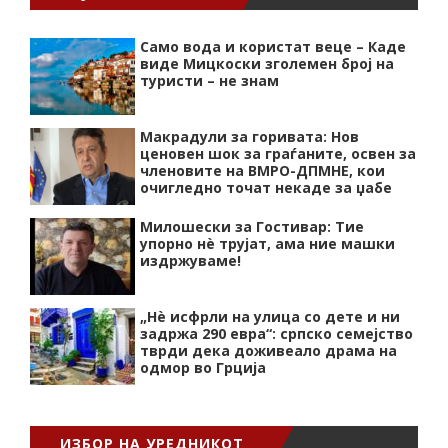
Само вода и користат веце – Каде
виде Мицкоски зголемен број на
туристи – не знам
Макрадули за горивата: Нов
ценовен шок за граѓаните, освен за
членовите на ВМРО-ДПМНЕ, кои
очигледно точат некаде за џабе
Милошески за Гостивар: Тие
упорно нѐ трујат, ама ние машки
издржуваме!
„Нѐ исфрли на улица со дете и ни
задржа 290 евра“: српско семејство
тврди дека доживеало драма на
одмор во Грција
ИЗБОР НА УРЕДНИКОТ