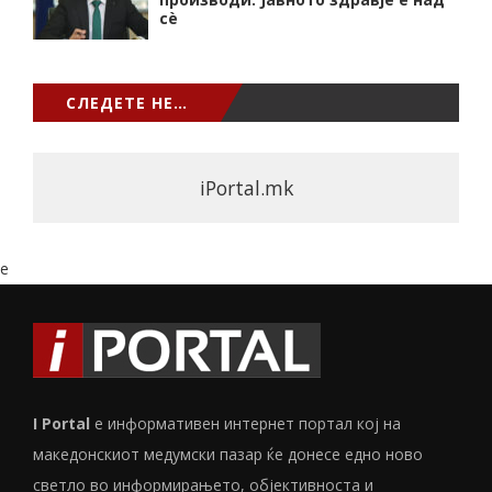
сѐ
СЛЕДЕТЕ НЕ…
iPortal.mk
e
I Portal
е информативен интернет портал кој на
македонскиот медумски пазар ќе донесе едно ново
светло во информирањето, објективноста и