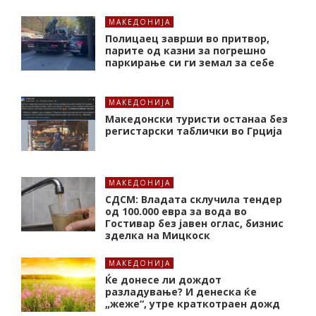
МАКЕДОНИЈА
Полицаец заврши во притвор,
парите од казни за погрешно
паркирање си ги земал за себе
МАКЕДОНИЈА
Македонски туристи останаа без
регистарски таблички во Грција
МАКЕДОНИЈА
СДСМ: Владата склучила тендер
од 100.000 евра за вода во
Гостивар без јавен оглас, бизнис
зделка на Мицкоск
МАКЕДОНИЈА
Ќе донесе ли дождот
разладување? И денеска ќе
„жеже“, утре краткотраен дожд