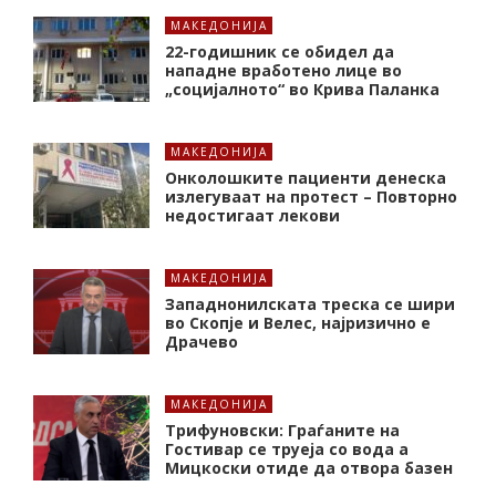
МАКЕДОНИЈА
22-годишник се обидел да
нападне вработено лице во
„социјалното“ во Крива Паланка
МАКЕДОНИЈА
Онколошките пациенти денеска
излегуваат на протест – Повторно
недостигаат лекови
МАКЕДОНИЈА
Западнонилската треска се шири
во Скопје и Велес, најризично е
Драчево
МАКЕДОНИЈА
Трифуновски: Граѓаните на
Гостивар се труеја со вода а
Мицкоски отиде да отвора базен