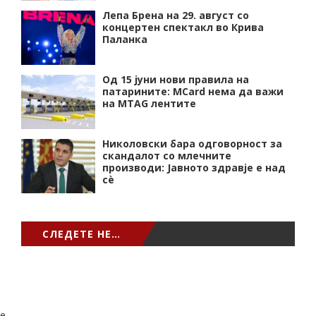
Лепа Брена на 29. август со
концертен спектакл во Крива
Паланка
Од 15 јуни нови правила на
патарините: MCard нема да важи
на MTAG лентите
Николовски бара одговорност за
скандалот со млечните
производи: Јавното здравје е над
сѐ
СЛЕДЕТЕ НЕ…
e