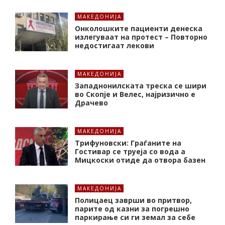
МАКЕДОНИЈА
Онколошките пациенти денеска
излегуваат на протест – Повторно
недостигаат лекови
МАКЕДОНИЈА
Западнонилската треска се шири
во Скопје и Велес, најризично е
Драчево
МАКЕДОНИЈА
Трифуновски: Граѓаните на
Гостивар се труеја со вода а
Мицкоски отиде да отвора базен
МАКЕДОНИЈА
Полицаец заврши во притвор,
парите од казни за погрешно
паркирање си ги земал за себе