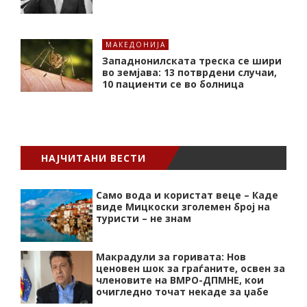
МАКЕДОНИЈА
Западнонилската треска се шири
во земјава: 13 потврдени случаи,
10 пациенти се во болница
НАЈЧИТАНИ ВЕСТИ
Само вода и користат веце – Каде
виде Мицкоски зголемен број на
туристи – не знам
Макрадули за горивата: Нов
ценовен шок за граѓаните, освен за
членовите на ВМРО-ДПМНЕ, кои
очигледно точат некаде за џабе