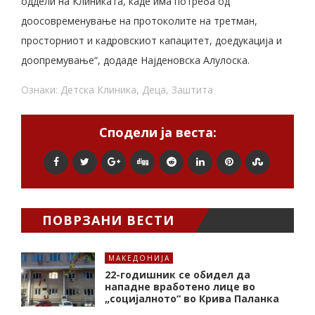
оддели на Клиниката, каде има потреба од
доосовременување на протоколите на третман,
просторниот и кадровскиот капацитет, доедукација и
доопремување“, додаде Најденовска Алулоска.
Ознаки:
Детска Клиника
,
Деца
,
Заштита
Сподели ја веста:
ПОВРЗАНИ ВЕСТИ
МАКЕДОНИЈА
22-годишник се обидел да
нападне вработено лице во
„социјалното“ во Крива Паланка