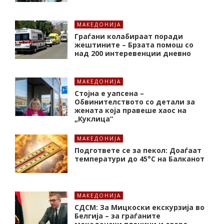
МАКЕДОНИЈА
Граѓани колабираат поради
жештините – Брзата помош со
над 200 интеревенции дневно
МАКЕДОНИЈА
Стојна е уапсена –
Обвинителството со детали за
жената која правеше хаос на
„Куклица“
МАКЕДОНИЈА
Подгответе се за пекол: Доаѓаат
температури до 45°C на Балканот
МАКЕДОНИЈА
СДСМ: За Мицкоски екскурзија во
Белгија – за граѓаните