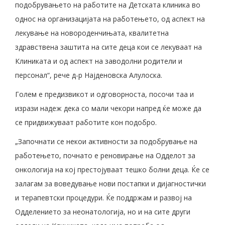
подобрувањето на работите на Детската клиника во
однос на организацијата на работењето, од аспект на
лекување на новороденчињата, квалитетна
здравствена заштита на сите деца кои се лекуваат на
Клиниката и од аспект на заводолни родители и
персонал“, рече д-р Најденовска Алулоска.
Голем е предизвикот и одговорноста, посочи таа и
изрази надеж дека со мали чекори напред ќе може да
се придвижуваат работите кон подобро.
„Започнати се некои активности за подобрување на
работењето, почнато е реновирање на Одделот за
онкологија на кој престојуваат тешко болни деца. Ќе се
залагам за воведување нови постапки и дијагностички
и терапевтски процедури. Ќе поддржам и развој на
Одделението за неонатологија, но и на сите други