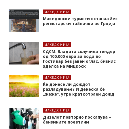
МАКЕДОНИЈА
Македонски туристи останаа без
регистарски таблички во Грција
МАКЕДОНИЈА
СДСМ: Владата склучила тендер
од 100.000 евра за вода во
Гостивар без јавен оглас, бизнис
зделка на Мицкоск
МАКЕДОНИЈА
Ќе донесе ли дождот
разладување? И денеска ќе
„жеже“, утре краткотраен дожд
МАКЕДОНИЈА
Дизелот повторно поскапува –
бензините поевтини