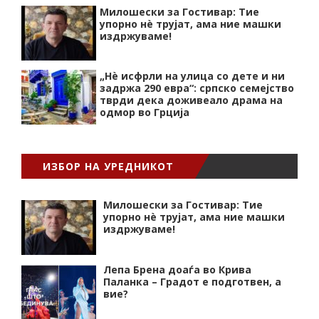
Милошески за Гостивар: Тие
упорно нѐ трујат, ама ние машки
издржуваме!
„Нѐ исфрли на улица со дете и ни
задржа 290 евра“: српско семејство
тврди дека доживеало драма на
одмор во Грција
ИЗБОР НА УРЕДНИКОТ
Милошески за Гостивар: Тие
упорно нѐ трујат, ама ние машки
издржуваме!
Лепа Брена доаѓа во Крива
Паланка – Градот е подготвен, а
вие?