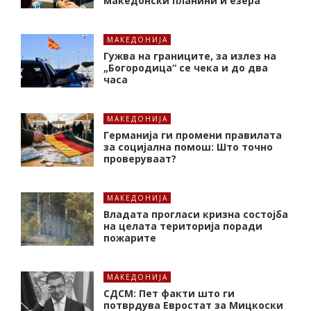
македонски планини и езера
МАКЕДОНИЈА
Гужва на границите, за излез на
„Богородица“ се чека и до два
часа
МАКЕДОНИЈА
Германија ги промени правилата
за социјална помош: Што точно
проверуваат?
МАКЕДОНИЈА
Владата прогласи кризна состојба
на целата територија поради
пожарите
МАКЕДОНИЈА
СДСМ: Пет факти што ги
потврдува Евростат за Мицкоски