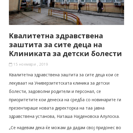
Kвалитетна здравствена
заштита за сите деца на
Kлиниката за детски болести
15 ноември , 2019
Kвалитетна здравствена заштита за сите деца кои се
лекуваат на Универзитетската клиника за детски
болести, задоволни родители и персонал, се
приоритетите кои денеска на средба со новинарите ги
презентираше новата директорка на таа јавна
здравствена установа, Наташа Најденовска Алулоска.
„Се надевам дека ќе можам да дадам свој придонес во