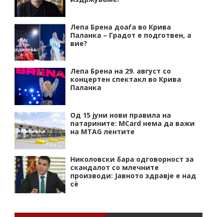
Лепа Брена доаѓа во Крива
Паланка – Градот е подготвен, а
вие?
Лепа Брена на 29. август со
концертен спектакл во Крива
Паланка
Од 15 јуни нови правила на
патарините: MCard нема да важи
на MTAG лентите
Николовски бара одговорност за
скандалот со млечните
производи: Јавното здравје е над
сѐ