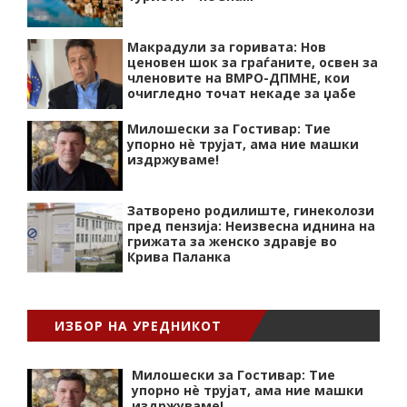
Макрадули за горивата: Нов
ценовен шок за граѓаните, освен за
членовите на ВМРО-ДПМНЕ, кои
очигледно точат некаде за џабе
Милошески за Гостивар: Тие
упорно нѐ трујат, ама ние машки
издржуваме!
Затворено родилиште, гинеколози
пред пензија: Неизвесна иднина на
грижата за женско здравје во
Крива Паланка
ИЗБОР НА УРЕДНИКОТ
Милошески за Гостивар: Тие
упорно нѐ трујат, ама ние машки
издржуваме!