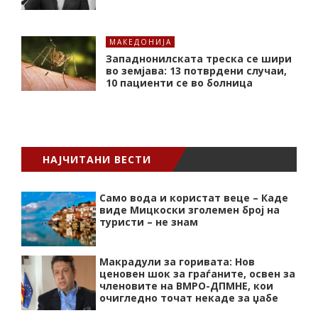
МАКЕДОНИЈА
Западнонилската треска се шири
во земјава: 13 потврдени случаи,
10 пациенти се во болница
НАЈЧИТАНИ ВЕСТИ
Само вода и користат веце – Каде
виде Мицкоски зголемен број на
туристи – не знам
Макрадули за горивата: Нов
ценовен шок за граѓаните, освен за
членовите на ВМРО-ДПМНЕ, кои
очигледно точат некаде за џабе