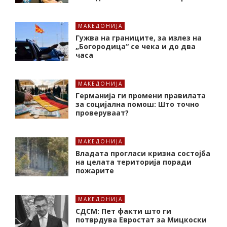
МАКЕДОНИЈА
Гужва на границите, за излез на
„Богородица“ се чека и до два
часа
МАКЕДОНИЈА
Германија ги промени правилата
за социјална помош: Што точно
проверуваат?
МАКЕДОНИЈА
Владата прогласи кризна состојба
на целата територија поради
пожарите
МАКЕДОНИЈА
СДСМ: Пет факти што ги
потврдува Евростат за Мицкоски