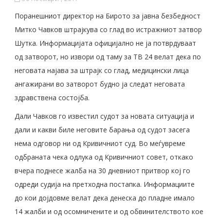
Поранешниот директор на Бирото за јавна безбедност
Митко Чавков штрајкува со глад во истражниот затвор
Шутка. Информацијата официјално не ја потврдуваат
од затворот, но извори од таму за ТВ 24 велат дека по
неговата најава за штрајк со глад, медицински лица
ангажирани во затворот будно ја следат неговата
здравствена состојба.
Дали Чавков го известил судот за новата ситуација и
дали и какви биле неговите барања од судот засега
нема одговор ни од Кривичниот суд. Во меѓувреме
одбраната чека одлука од Кривичниот совет, откако
вчера поднесе жалба на 30 дневниот притвор кој го
одреди судија на претходна постапка. Информациите
до кои дојдовме велат дека денеска до пладне имало
14 жалби и од осомничените и од обвинителството кое