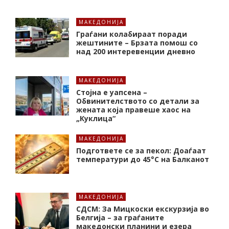
МАКЕДОНИЈА
Граѓани колабираат поради
жештините – Брзата помош со
над 200 интеревенции дневно
МАКЕДОНИЈА
Стојна е уапсена –
Обвинителството со детали за
жената која правеше хаос на
„Куклица“
МАКЕДОНИЈА
Подгответе се за пекол: Доаѓаат
температури до 45°C на Балканот
МАКЕДОНИЈА
СДСМ: За Мицкоски екскурзија во
Белгија – за граѓаните
македонски планини и езера