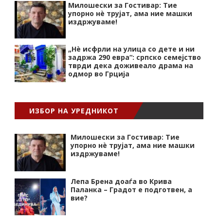
Милошески за Гостивар: Тие
упорно нѐ трујат, ама ние машки
издржуваме!
„Нѐ исфрли на улица со дете и ни
задржа 290 евра“: српско семејство
тврди дека доживеало драма на
одмор во Грција
ИЗБОР НА УРЕДНИКОТ
Милошески за Гостивар: Тие
упорно нѐ трујат, ама ние машки
издржуваме!
Лепа Брена доаѓа во Крива
Паланка – Градот е подготвен, а
вие?