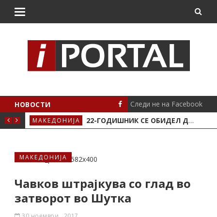
Следи не на Facebook
НОВОСТИ
АВЈЕ ВО КРИВА ПАЛАНКА
22-ГОДИШНИК СЕ ОБИДЕЛ ДА НАПАДНЕ ВРАБОТЕНО ЛИЦЕ ВО „СОЦИЈАЛНОТО“ ВО КРИВА ПАЛАНКА
МАКЕДОНИЈА
ЛОК
МАКЕДОНИЈА
Чавков штрајкува со глад во
затворот во Шутка
30 ноември , 2017