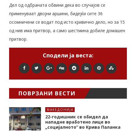
Дел од одбраната обвини дека во случајов се
применуваат двојни аршини, бидејќи сите 36
осомничени се водат под исто кривично дело, но за 15
од нив има притвор, а само шестмина добиле домашен
притвор.
Сподели ја веста:
ПОВРЗАНИ ВЕСТИ
МАКЕДОНИЈА
22-годишник се обидел да
нападне вработено лице во
„социјалното“ во Крива Паланка