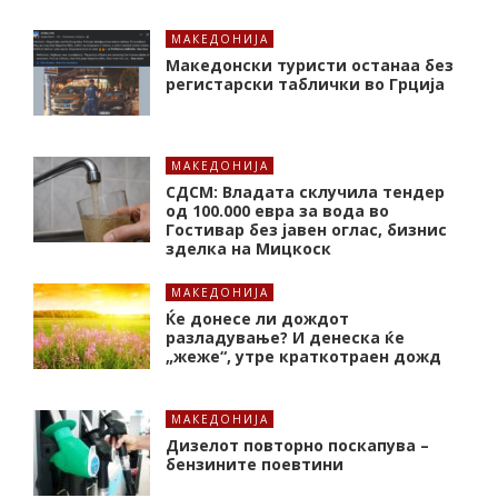
МАКЕДОНИЈА
Македонски туристи останаа без
регистарски таблички во Грција
МАКЕДОНИЈА
СДСМ: Владата склучила тендер
од 100.000 евра за вода во
Гостивар без јавен оглас, бизнис
зделка на Мицкоск
МАКЕДОНИЈА
Ќе донесе ли дождот
разладување? И денеска ќе
„жеже“, утре краткотраен дожд
МАКЕДОНИЈА
Дизелот повторно поскапува –
бензините поевтини