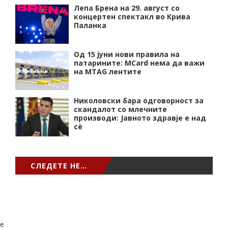
Лепа Брена на 29. август со
концертен спектакл во Крива
Паланка
Од 15 јуни нови правила на
патарините: MCard нема да важи
на MTAG лентите
Николовски бара одговорност за
скандалот со млечните
производи: Јавното здравје е над
сѐ
СЛЕДЕТЕ НЕ…
e