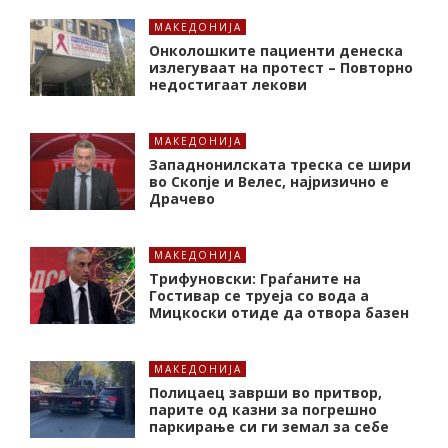
МАКЕДОНИЈА
Онколошките пациенти денеска
излегуваат на протест – Повторно
недостигаат лекови
МАКЕДОНИЈА
Западнонилската треска се шири
во Скопје и Велес, најризично е
Драчево
МАКЕДОНИЈА
Трифуновски: Граѓаните на
Гостивар се труеја со вода а
Мицкоски отиде да отвора базен
МАКЕДОНИЈА
Полицаец заврши во притвор,
парите од казни за погрешно
паркирање си ги земал за себе