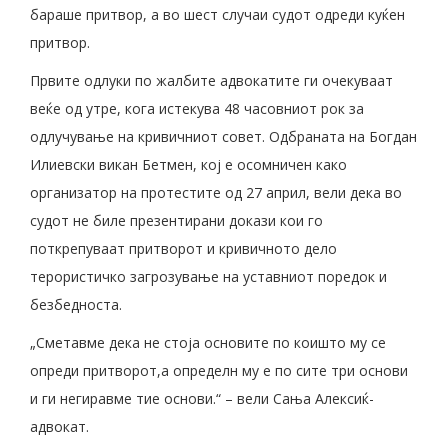
бараше притвор, а во шест случаи судот одреди куќен
притвор.
Првите одлуки по жалбите адвокатите ги очекуваат
веќе од утре, кога истекува 48 часовниот рок за
одлучување на кривичниот совет. Одбраната на Богдан
Илиевски викан Бетмен, кој е осомничен како
организатор на протестите од 27 април, вели дека во
судот не биле презентирани докази кои го
поткрепуваат притворот и кривичното дело
терористичко загрозување на уставниот поредок и
безбедноста.
„Сметавме дека не стоја основите по коишто му се
опреди притворот,а определн му е по сите три основи
и ги негиравме тие основи.“ – вели Сања Алексиќ-
адвокат.