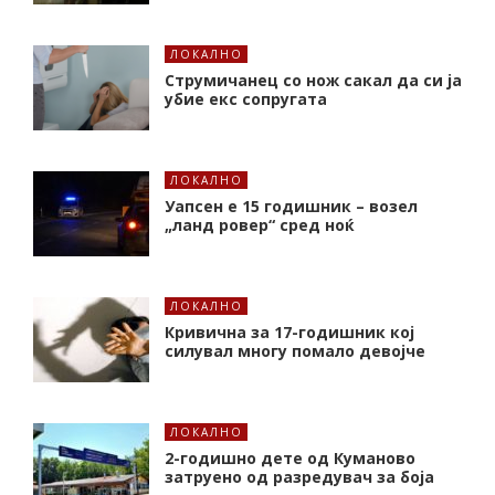
ЛОКАЛНО
Струмичанец со нож сакал да си ја
убие екс сопругата
ЛОКАЛНО
Уапсен е 15 годишник – возел
„ланд ровер“ сред ноќ
ЛОКАЛНО
Кривична за 17-годишник кој
силувал многу помало девојче
ЛОКАЛНО
2-годишно дете од Куманово
затруено од разредувач за боја