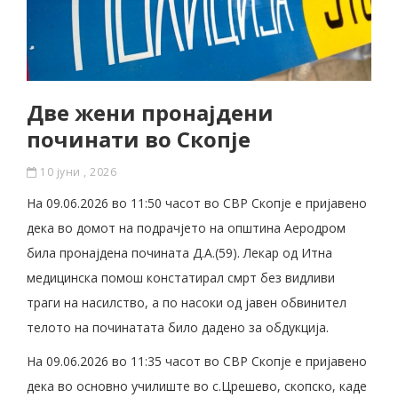
Две жени пронајдени
починати во Скопје
10 јуни , 2026
На 09.06.2026 во 11:50 часот во СВР Скопје е пријавено
дека во домот на подрачјето на општина Аеродром
била пронајдена почината Д.А.(59). Лекар од Итна
медицинска помош констатирал смрт без видливи
траги на насилство, а по насоки од јавен обвинител
телото на починатата било дадено за обдукција.
На 09.06.2026 во 11:35 часот во СВР Скопје е пријавено
дека во основно училиште во с.Црешево, скопско, каде