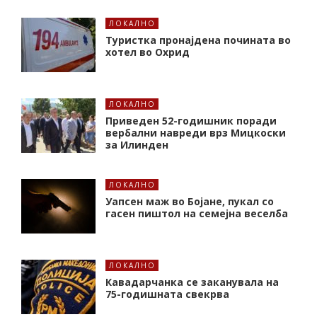
ЛОКАЛНО
Туристка пронајдена почината во
хотел во Охрид
ЛОКАЛНО
Приведен 52-годишник поради
вербални навреди врз Мицкоски
за Илинден
ЛОКАЛНО
Уапсен маж во Бојане, пукал со
гасен пиштол на семејна веселба
ЛОКАЛНО
Кавадарчанка се заканувала на
75-годишната свекрва