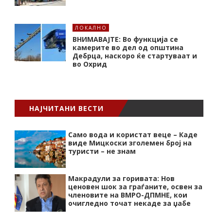
ЛОКАЛНО
ВНИМАВАЈТЕ: Во функција се
камерите во дел од општина
Дебрца, наскоро ќе стартуваат и
во Охрид
НАЈЧИТАНИ ВЕСТИ
Само вода и користат веце – Каде
виде Мицкоски зголемен број на
туристи – не знам
Макрадули за горивата: Нов
ценовен шок за граѓаните, освен за
членовите на ВМРО-ДПМНЕ, кои
очигледно точат некаде за џабе