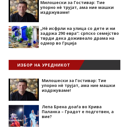
Милошески за Гостивар: Тие
упорно нѐ трујат, ама ние машки
издржуваме!
„Нѐ исфрли на улица со дете и ни
задржа 290 евра“: српско семејство
тврди дека доживеало драма на
одмор во Грција
ИЗБОР НА УРЕДНИКОТ
Милошески за Гостивар: Тие
упорно нѐ трујат, ама ние машки
издржуваме!
Лепа Брена доаѓа во Крива
Паланка – Градот е подготвен, а
вие?