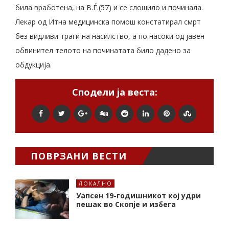
била вработена, на В.Ѓ.(57) и се слошило и починала.
Лекар од Итна медицинска помош констатирал смрт
без видливи траги на насилство, а по насоки од јавен
обвинител телото на починатата било дадено за
обдукција.
Сподели ја веста:
ПОВРЗАНИ ВЕСТИ
ЛОКАЛНО
Уапсен 19-годишникот кој удри
пешак во Скопје и избега