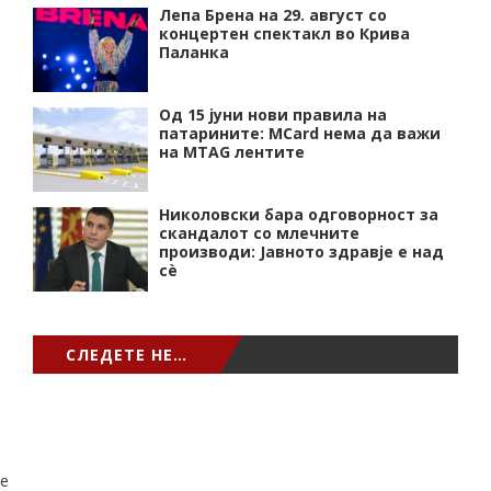
Лепа Брена на 29. август со
концертен спектакл во Крива
Паланка
Од 15 јуни нови правила на
патарините: MCard нема да важи
на MTAG лентите
Николовски бара одговорност за
скандалот со млечните
производи: Јавното здравје е над
сѐ
СЛЕДЕТЕ НЕ…
e