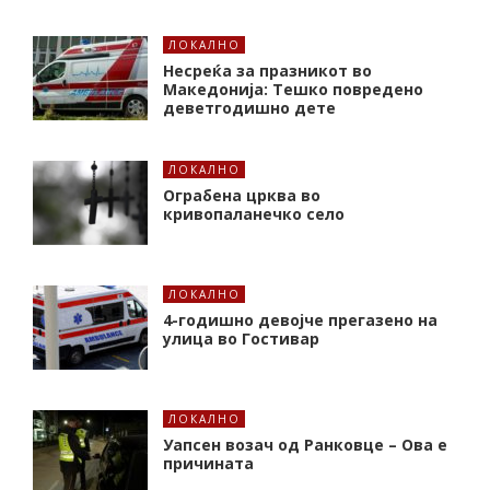
ЛОКАЛНО
Несреќа за празникот во
Македонија: Тешко повредено
деветгодишно дете
ЛОКАЛНО
Ограбена црква во
кривопаланечко село
ЛОКАЛНО
4-годишно девојче прегазено на
улица во Гостивар
ЛОКАЛНО
Уапсен возач од Ранковце – Ова е
причината