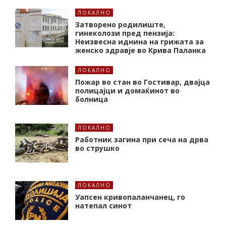
ЛОКАЛНО
Затворено родилиште,
гинеколози пред пензија:
Неизвесна иднина на грижата за
женско здравје во Крива Паланка
ЛОКАЛНО
Пожар во стан во Гостивар, двајца
полицајци и домаќинот во
болница
ЛОКАЛНО
Работник загина при сеча на дрва
во струшко
ЛОКАЛНО
Уапсен кривопаланчанец, го
натепал синот