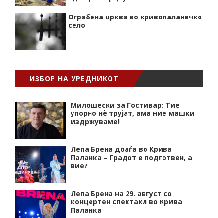
Ограбена црква во кривопаланечко
село
ИЗБОР НА УРЕДНИКОТ
Милошески за Гостивар: Тие
упорно нѐ трујат, ама ние машки
издржуваме!
Лепа Брена доаѓа во Крива
Паланка – Градот е подготвен, а
вие?
Лепа Брена на 29. август со
концертен спектакл во Крива
Паланка