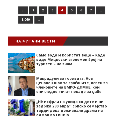
←
1
2
3
4
5
6
7
…
1.069
→
НАЈЧИТАНИ ВЕСТИ
Само вода и користат веце – Каде
виде Мицкоски зголемен број на
туристи – не знам
Макрадули за горивата: Нов
ценовен шок за граѓаните, освен за
членовите на ВМРО-ДПМНЕ, кои
очигледно точат некаде за џабе
„Нѐ исфрли на улица со дете и ни
задржа 290 евра“: српско семејство
тврди дека доживеало драма на
одмор во Грција