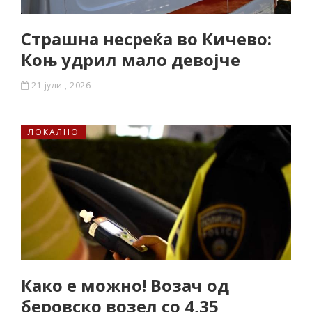
Страшна несреќа во Кичево:
Коњ удрил мало девојче
21 јули , 2026
ЛОКАЛНО
Како е можно! Возач од
беровско возел со 4,35