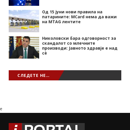
Од 15 јуни нови правила на
патарините: MCard нема да важи
на MTAG лентите
Николовски бара одговорност за
скандалот со млечните
производи: Јавното здравје е над
сѐ
СЛЕДЕТЕ НЕ…
e