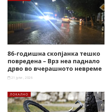
86-годишна скопјанка тешко
повредена – Врз неа паднало
дрво во вчерашното невреме
21 јули , 2026
ЛОКАЛНО