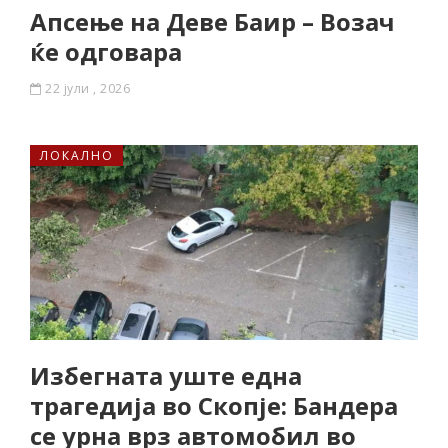
Апсење на Деве Баир – Возач
ќе одговара
22 јули , 2026
ЛОКАЛНО
Избегната уште една
трагедија во Скопје: Бандера
се урна врз автомобил во