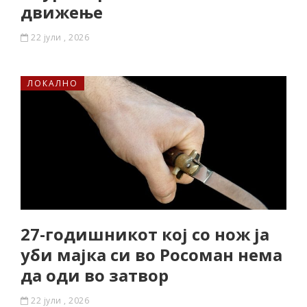
движење
22 јули , 2026
ЛОКАЛНО
27-годишникот кој со нож ја
уби мајка си во Росоман нема
да оди во затвор
22 јули , 2026