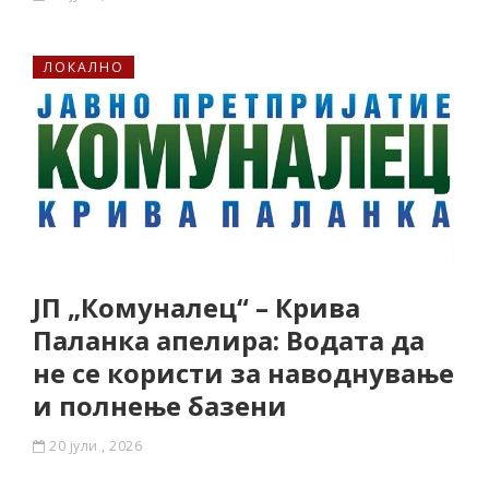
ЛОКАЛНО
ЈП „Комуналец“ – Крива
Паланка апелира: Водата да
не се користи за наводнување
и полнење базени
20 јули , 2026