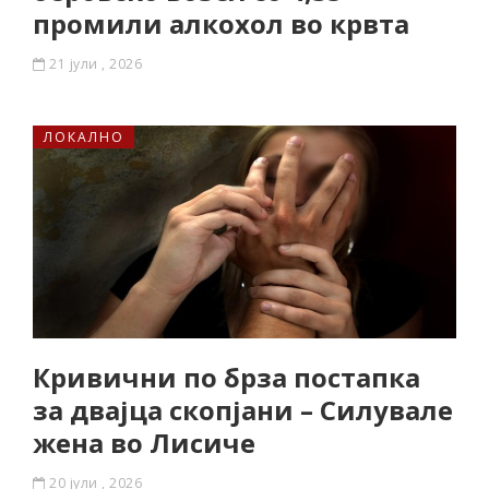
промили алкохол во крвта
21 јули , 2026
ЛОКАЛНО
Кривични по брза постапка
за двајца скопјани – Силувале
жена во Лисиче
20 јули , 2026