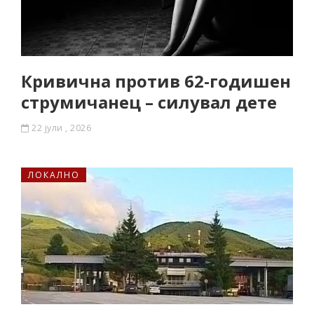
Кривична против 62-годишен
струмичанец – силувал дете
22 јули , 2026
ЛОКАЛНО