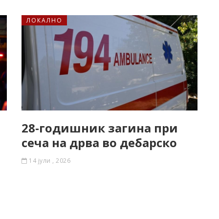
ЛОКАЛНО
28-годишник загина при
сеча на дрва во дебарско
14 јули , 2026