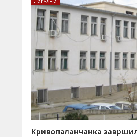
ЛОКАЛНО
Кривопаланчанка завршила