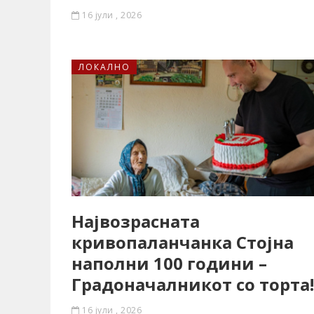
16 јули , 2026
ЛОКАЛНО
Највозрасната
кривопаланчанка Стојна
наполни 100 години –
Градоначалникот со торта!
16 јули , 2026