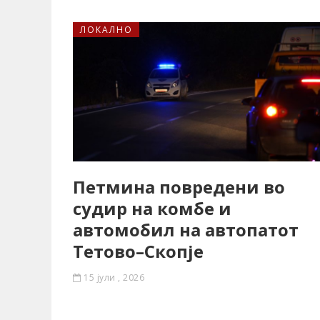
ЛОКАЛНО
Петмина повредени во
судир на комбе и
автомобил на автопатот
Тетово–Скопје
15 јули , 2026