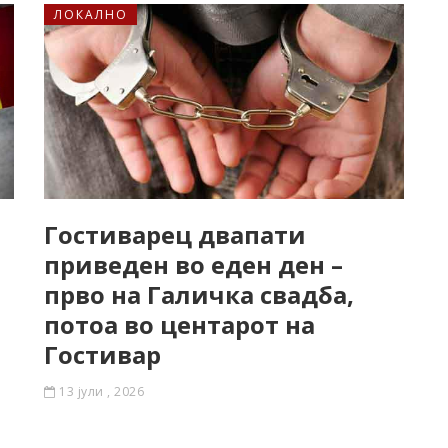
ЛОКАЛНО
Гостиварец двапати
приведен во еден ден –
прво на Галичка свадба,
потоа во центарот на
Гостивар
13 јули , 2026