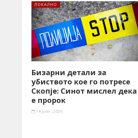
ЛОКАЛНО
Бизарни детали за
убиството кое го потресе
Скопје: Синот мислел дека
е пророк
14 јули , 2026