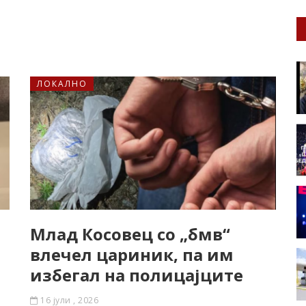
ЛОКАЛНО
Млад Косовец со „бмв“
влечел цариник, па им
избегал на полицајците
16 јули , 2026