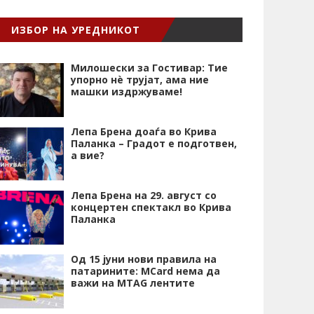
ИЗБОР НА УРЕДНИКОТ
Милошески за Гостивар: Тие
упорно нѐ трујат, ама ние
машки издржуваме!
Лепа Брена доаѓа во Крива
Паланка – Градот е подготвен,
а вие?
Лепа Брена на 29. август со
концертен спектакл во Крива
Паланка
Од 15 јуни нови правила на
патарините: MCard нема да
важи на MTAG лентите