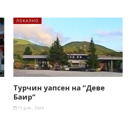
ЛОКАЛНО
Турчин уапсен на “Девe
Баир“
15 јули , 2026