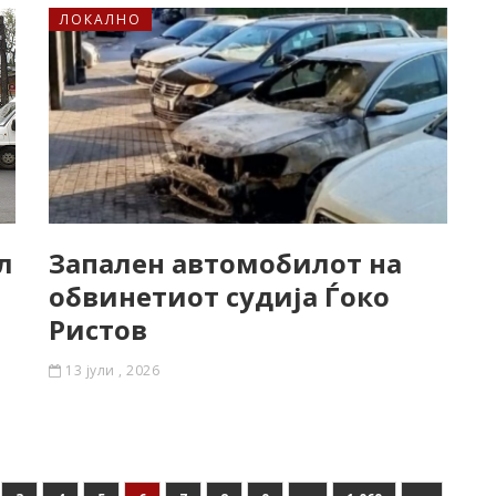
ЛОКАЛНО
л
Запален автомобилот на
обвинетиот судија Ѓоко
Ристов
13 јули , 2026