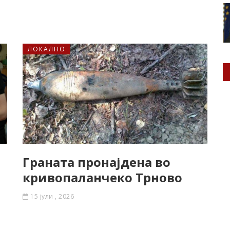
ЛОКАЛНО
Граната пронајдена во
кривопаланчеко Трново
15 јули , 2026