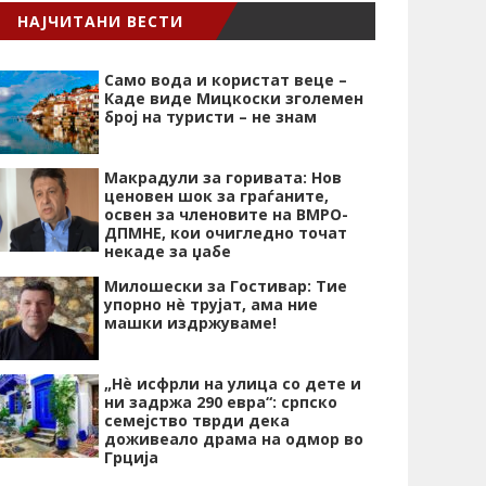
НАЈЧИТАНИ ВЕСТИ
Само вода и користат веце –
Каде виде Мицкоски зголемен
број на туристи – не знам
Макрадули за горивата: Нов
ценовен шок за граѓаните,
освен за членовите на ВМРО-
ДПМНЕ, кои очигледно точат
некаде за џабе
Милошески за Гостивар: Тие
упорно нѐ трујат, ама ние
машки издржуваме!
„Нѐ исфрли на улица со дете и
ни задржа 290 евра“: српско
семејство тврди дека
доживеало драма на одмор во
Грција