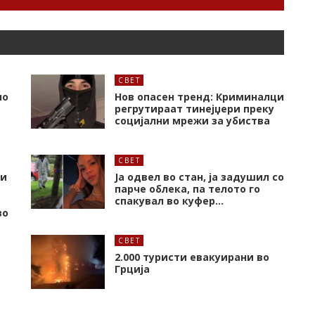
СВЕТ
но
Нов опасен тренд: Криминалци
регрутираат тинејџери преку
социјални мрежи за убиства
СВЕТ
 и
Ја одвел во стан, ја задушил со
парче облека, па телото го
спакувал во куфер…
во
СВЕТ
2.000 туристи евакуирани во
Грција