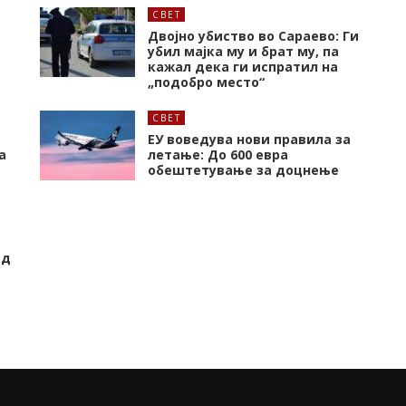
СВЕТ
Двојно убиство во Сараево: Ги
убил мајка му и брат му, па
кажал дека ги испратил на
„подобро место“
СВЕТ
ЕУ воведува нови правила за
а
летање: До 600 евра
обештетување за доцнење
од