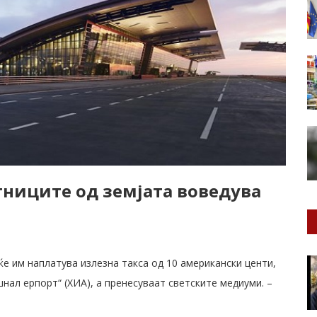
тниците од земјата воведува
е им наплатува излезна такса од 10 американски центи,
нал ерпорт“ (ХИА), а пренесуваат светските медиуми. –