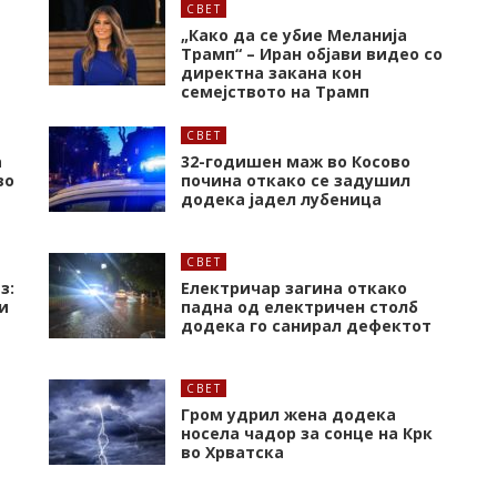
СВЕТ
„Како да се убие Меланија
Трамп“ – Иран објави видео со
директна закана кон
семејството на Трамп
СВЕТ
а
32-годишен маж во Косово
во
почина откако се задушил
додека јадел лубеница
СВЕТ
з:
Електричар загина откако
и
падна од електричен столб
додека го санирал дефектот
СВЕТ
Гром удрил жена додека
носела чадор за сонце на Крк
во Хрватска