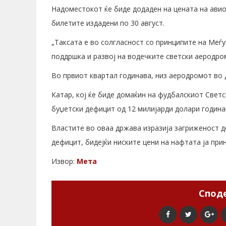
Надоместокот ќе биде додаден на цената на авио
билетите издадени по 30 август.
„Таксата е во солгласност со принципите на Меѓ
поддршка и развој на водечките светски аеродро
Во првиот квартал годинава, низ аеродромот во 
Катар, кој ќе биде домаќин на фудбалскиот Светс
буџетски дефицит од 12 милијарди долари годинав
Властите во оваа држава изразија загриженост де
дефицит, бидејќи ниските цени на нафтата ја при
Извор:
Мета
Споде