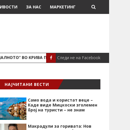
ИВОСТИ
ЗА НАС
МАРКЕТИНГ
Следи не на Facebook
ЈАЛНОТО“ ВО КРИВА ПАЛАНКА
ПОЖАР ВО СТАН
ЛОКАЛНО
НАЈЧИТАНИ ВЕСТИ
Само вода и користат веце –
Каде виде Мицкоски зголемен
број на туристи – не знам
Макрадули за горивата: Нов