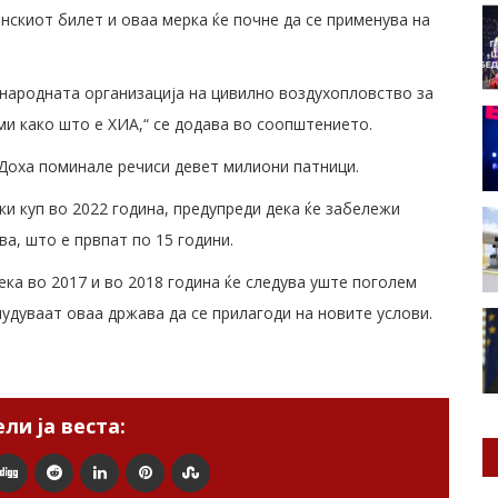
нскиот билет и оваа мерка ќе почне да се применува на
ународната организација на цивилно воздухопловство за
ми како што е ХИА,“ се додава во соопштението.
Доха поминале речиси девет милиони патници.
ки куп во 2022 година, предупреди дека ќе забележи
а, што е првпат по 15 години.
ка во 2017 и во 2018 година ќе следува уште поголем
нудуваат оваа држава да се прилагоди на новите услови.
ли ја веста: