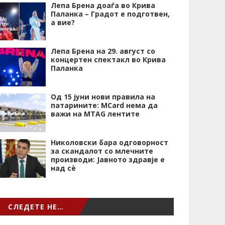
Лепа Брена доаѓа во Крива
Паланка – Градот е подготвен,
а вие?
Лепа Брена на 29. август со
концертен спектакл во Крива
Паланка
Од 15 јуни нови правила на
патарините: MCard нема да
важи на MTAG лентите
Николовски бара одговорност
за скандалот со млечните
производи: Јавното здравје е
над сѐ
СЛЕДЕТЕ НЕ…