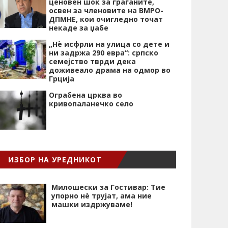
ценовен шок за граѓаните,
освен за членовите на ВМРО-
ДПМНЕ, кои очигледно точат
некаде за џабе
„Нѐ исфрли на улица со дете и
ни задржа 290 евра“: српско
семејство тврди дека
доживеало драма на одмор во
Грција
Ограбена црква во
кривопаланечко село
ИЗБОР НА УРЕДНИКОТ
Милошески за Гостивар: Тие
упорно нѐ трујат, ама ние
машки издржуваме!