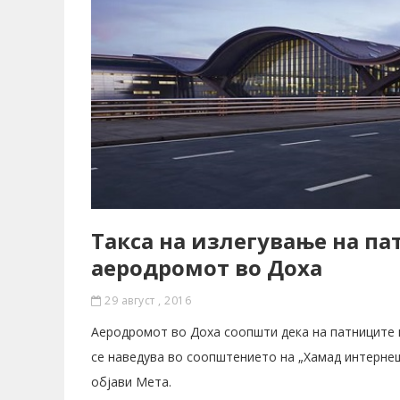
Такса на излегување на па
аеродромот во Доха
29 август , 2016
Аеродромот во Доха соопшти дека на патниците ќ
се наведува во соопштението на „Хамад интернеш
објави Мета.