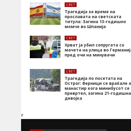
СВЕТ
Трагедија за време на
прославата на светската
титула: Загина 13-годишно
момче во Шпанија
СВЕТ
Хрват ја убил сопругата со
мачета на улица во Германиј
пред очи на минувачи
СВЕТ
Трагедија по посетата на
Острог: Верници се враќале 
манастир кога минибусот се
превртел, загина 21-годишна
девојка
e