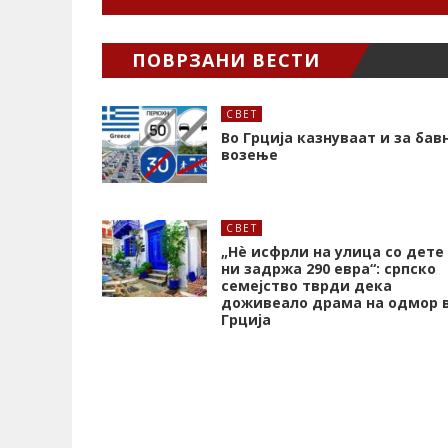
ПОВРЗАНИ ВЕСТИ
СВЕТ
Во Грција казнуваат и за бав
возење
СВЕТ
„Нѐ исфрли на улица со дете
ни задржа 290 евра“: српско
семејство тврди дека
доживеало драма на одмор 
Грција