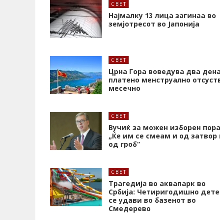
СВЕТ
Најмалку 13 лица загинаа во
земјотресот во Јапонија
СВЕТ
Црна Гора воведува два ден
платено менструално отсуст
месечно
СВЕТ
Вучиќ за можен изборен пора
„Ќе им се смеам и од затвор 
од гроб“
СВЕТ
Трагедија во аквапарк во
Србија: Четиригодишно дете
се удави во базенот во
Смедерево