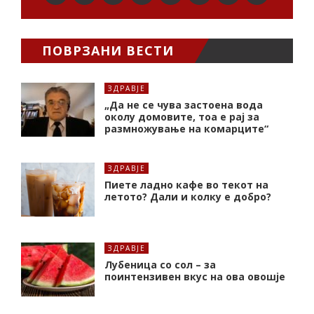
ПОВРЗАНИ ВЕСТИ
ЗДРАВЈЕ
„Да не се чува застоена вода
околу домовите, тоа е рај за
размножување на комарците“
ЗДРАВЈЕ
Пиете ладно кафе во текот на
летото? Дали и колку е добро?
ЗДРАВЈЕ
Лубеница со сол – за
поинтензивен вкус на ова овошје