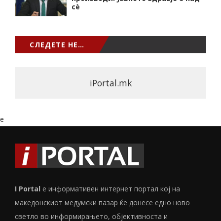
сѐ
СЛЕДЕТЕ НЕ…
iPortal.mk
e
I Portal
е информативен интернет портал кој на
македонскиот медумски пазар ќе донесе едно ново
светло во информирањето, објективноста и