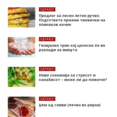
ЗДРАВЈЕ
Предлог за лесен летен ручек:
Подгответе пржени тиквички на
поинаков начин
ЗДРАВЈЕ
Генијален трик кој целосно ќе ве
разлади за минута
ЗДРАВЈЕ
Нови сознанија за стресот и
канабисот – може ли да помогне?
ЗДРАВЈЕ
Џем од сливи (печен во рерна)