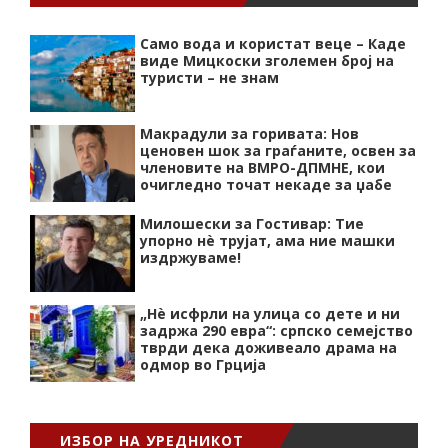
Само вода и користат веце – Каде
виде Мицкоски зголемен број на
туристи – не знам
Макрадули за горивата: Нов
ценовен шок за граѓаните, освен за
членовите на ВМРО-ДПМНЕ, кои
очигледно точат некаде за џабе
Милошески за Гостивар: Тие
упорно нѐ трујат, ама ние машки
издржуваме!
„Нѐ исфрли на улица со дете и ни
задржа 290 евра“: српско семејство
тврди дека доживеало драма на
одмор во Грција
ИЗБОР НА УРЕДНИКОТ