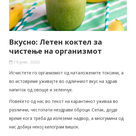
Вкусно: Летен коктел за
чистење на организмот
19 јуни , 0202
Исчистете го организмот од наталожените токсини, а
во истовреме уживајте во одличниот вкус на здрав
напиток од овошје и зеленчук.
Повеќето од нас во текот на карантинот уживаа во
различни, честопати нездрави оброци. Сепак, дојде
време кога треба да излеземе надвор, а многумина од
нас добија некој килограм вишок.