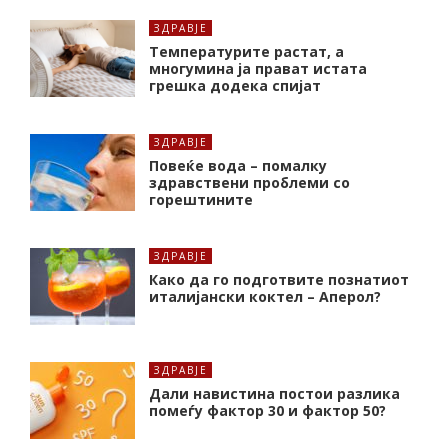
ЗДРАВЈЕ
Температурите растат, а
многумина ја прават истата
грешка додека спијат
ЗДРАВЈЕ
Повеќе вода – помалку
здравствени проблеми со
горештините
ЗДРАВЈЕ
Како да го подготвите познатиот
италијански коктел – Аперол?
ЗДРАВЈЕ
Дали навистина постои разлика
помеѓу фактор 30 и фактор 50?