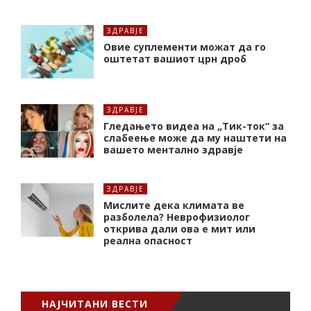
ЗДРАВЈЕ
Oвие суплементи можат да го
оштетат вашиот црн дроб
ЗДРАВЈЕ
Гледањето видеа на „Тик-ток“ за
слабеење може да му наштети на
вашето ментално здравје
ЗДРАВЈЕ
Мислите дека климата ве
разболела? Неврофизиолог
открива дали ова е мит или
реална опасност
НАЈЧИТАНИ ВЕСТИ