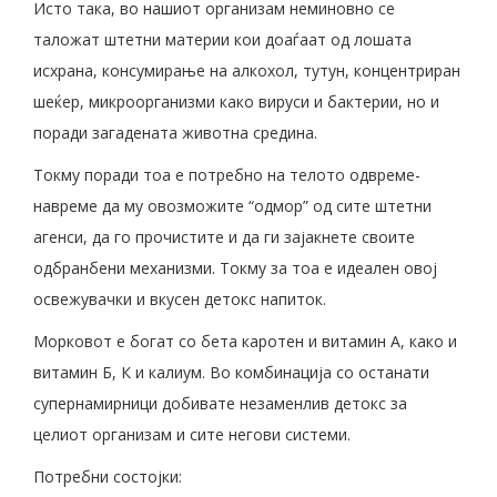
Исто така, во нашиот организам неминовно се
таложат штетни материи кои доаѓаат од лошата
исхрана, консумирање на алкохол, тутун, концентриран
шеќер, микроорганизми како вируси и бактерии, но и
поради загадената животна средина.
Токму поради тоа е потребно на телото одвреме-
навреме да му овозможите “одмор” од сите штетни
агенси, да го прочистите и да ги зајакнете своите
одбранбени механизми. Токму за тоа е идеален овој
освежувачки и вкусен детокс напиток.
Морковот е богат со бета каротен и витамин А, како и
витамин Б, К и калиум. Во комбинација со останати
супернамирници добивате незаменлив детокс за
целиот организам и сите негови системи.
Потребни состојки: