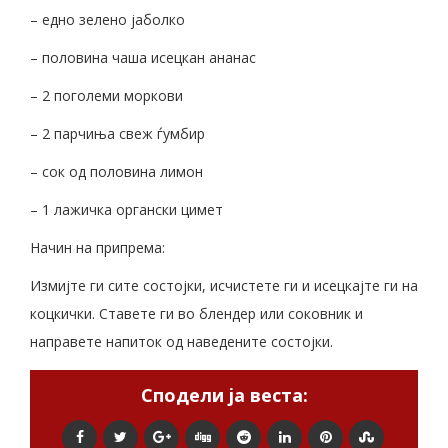
– едно зелено јаболко
– половина чаша исецкан ананас
– 2 поголеми моркови
– 2 парчиња свеж ѓумбир
– сок од половина лимон
– 1 лажичка органски цимет
Начин на припрема:
Измијте ги сите состојки, исчистете ги и исецкајте ги на
коцкички. Ставете ги во блендер или соковник и
направете напиток од наведените состојки.
Сподели ја веста: