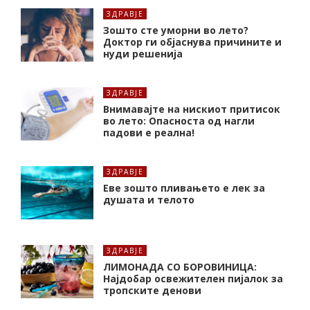
ЗДРАВЈЕ
Зошто сте уморни во лето?
Доктор ги објаснува причините и
нуди решенија
ЗДРАВЈЕ
Внимавајте на нискиот притисок
во лето: Опасноста од нагли
падови е реална!
ЗДРАВЈЕ
Еве зошто пливањето е лек за
душата и телото
ЗДРАВЈЕ
ЛИМОНАДА СО БОРОВИНИЦА:
Најдобар освежителен пијалок за
тропските денови