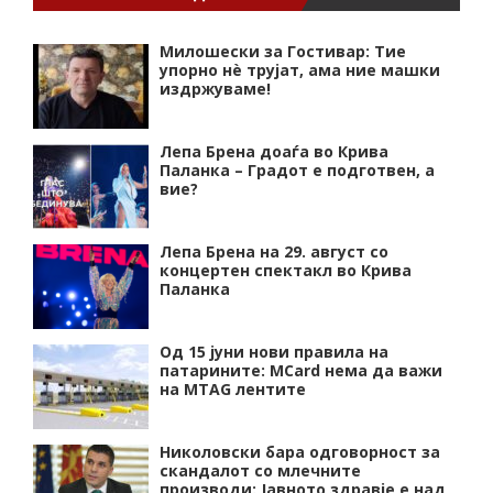
Милошески за Гостивар: Тие
упорно нѐ трујат, ама ние машки
издржуваме!
Лепа Брена доаѓа во Крива
Паланка – Градот е подготвен, а
вие?
Лепа Брена на 29. август со
концертен спектакл во Крива
Паланка
Од 15 јуни нови правила на
патарините: MCard нема да важи
на MTAG лентите
Николовски бара одговорност за
скандалот со млечните
производи: Јавното здравје е над