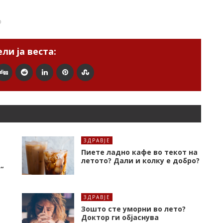
о
ли ја веста:
ЗДРАВЈЕ
Пиете ладно кафе во текот на
летото? Дали и колку е добро?
“
ЗДРАВЈЕ
Зошто сте уморни во лето?
Доктор ги објаснува