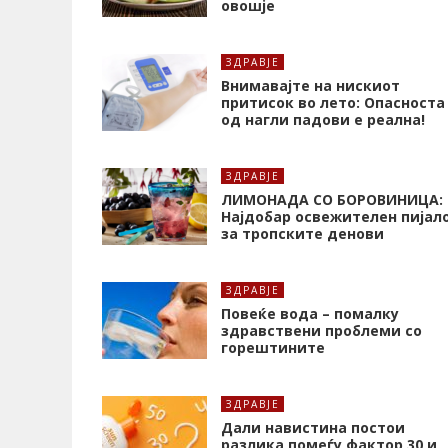
овошје
ЗДРАВЈЕ
Внимавајте на нискиот
притисок во лето: Опасноста
од нагли падови е реална!
ЗДРАВЈЕ
ЛИМОНАДА СО БОРОВИНИЦА:
Најдобар освежителен пијал
за тропските денови
ЗДРАВЈЕ
Повеќе вода – помалку
здравствени проблеми со
горештините
ЗДРАВЈЕ
Дали навистина постои
разлика помеѓу фактор 30 и