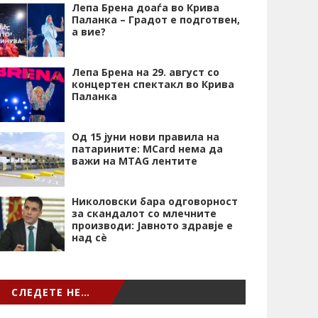
Лепа Брена доаѓа во Крива
Паланка – Градот е подготвен,
а вие?
Лепа Брена на 29. август со
концертен спектакл во Крива
Паланка
Од 15 јуни нови правила на
патарините: MCard нема да
важи на MTAG лентите
Николовски бара одговорност
за скандалот со млечните
производи: Јавното здравје е
над сѐ
СЛЕДЕТЕ НЕ…