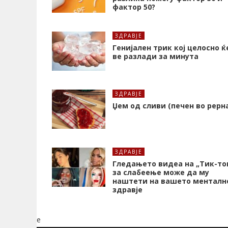
фактор 50?
ЗДРАВЈЕ
Генијален трик кој целосно ќ
ве разлади за минута
ЗДРАВЈЕ
Џем од сливи (печен во рерн
ЗДРАВЈЕ
Гледањето видеа на „Тик-то
за слабеење може да му
наштети на вашето менталн
здравје
e