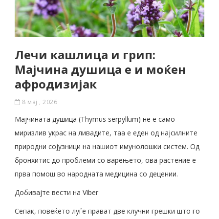
Лечи кашлица и грип:
Мајчина душица е и моќен
афродизијак
8 мај , 2026
Мајчината душица (Thymus serpyllum) не е само
миризлив украс на ливадите, таа е еден од најсилните
природни сојузници на нашиот имунолошки систем. Од
бронхитис до проблеми со варењето, ова растение е
прва помош во народната медицина со децении.
Добивајте вести на Viber
Сепак, повеќето луѓе прават две клучни грешки што го