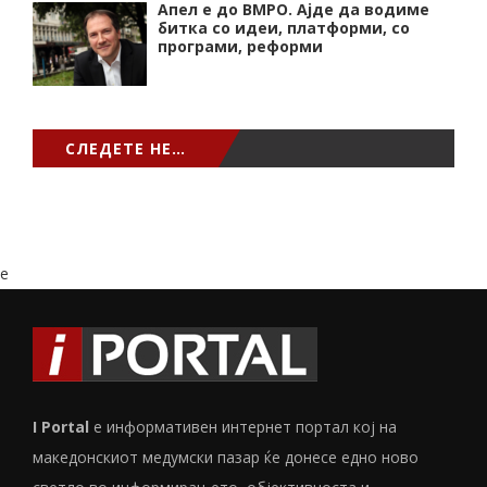
Апел е до ВМРО. Ајде да водиме
битка со идеи, платформи, со
програми, реформи
СЛЕДЕТЕ НЕ…
e
I Portal
е информативен интернет портал кој на
македонскиот медумски пазар ќе донесе едно ново