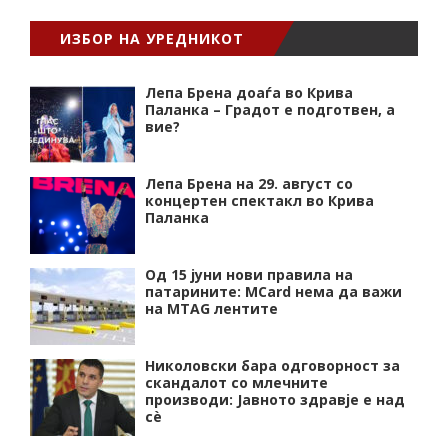
ИЗБОР НА УРЕДНИКОТ
Лепа Брена доаѓа во Крива
Паланка – Градот е подготвен, а
вие?
Лепа Брена на 29. август со
концертен спектакл во Крива
Паланка
Од 15 јуни нови правила на
патарините: MCard нема да важи
на MTAG лентите
Николовски бара одговорност за
скандалот со млечните
производи: Јавното здравје е над
сѐ