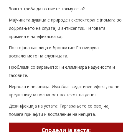
Зошто треба да го пиете токму сега?
Мајчината душица е природен експекторанс (помага во
исфрлањето на слузта) и антисептик. Неговата
примена е најефикасна кај:
Постојана кашлица и бронхитис: Го смирува
воспалението на слузницата.
Проблеми со варењето: Ги елиминира надуеноста и
гасовите.
Нервоза и несоница: Има благ седативен ефект, но не
предизвикува поспаност во текот на денот.
Дезинфекција на устата: Гаргарањето со овој чај
помага при афти и воспаление на непцата.
Сподели ја веста: