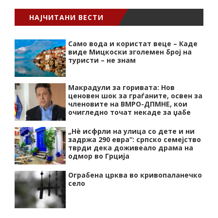
НАЈЧИТАНИ ВЕСТИ
Само вода и користат веце – Каде
виде Мицкоски зголемен број на
туристи – не знам
Макрадули за горивата: Нов
ценовен шок за граѓаните, освен за
членовите на ВМРО-ДПМНЕ, кои
очигледно точат некаде за џабе
„Нѐ исфрли на улица со дете и ни
задржа 290 евра“: српско семејство
тврди дека доживеало драма на
одмор во Грција
Ограбена црква во кривопаланечко
село