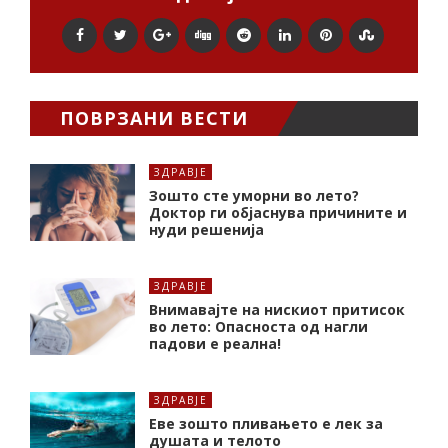
ПОВРЗАНИ ВЕСТИ
ЗДРАВЈЕ
Зошто сте уморни во лето?
Доктор ги објаснува причините и
нуди решенија
ЗДРАВЈЕ
Внимавајте на нискиот притисок
во лето: Опасноста од нагли
падови е реална!
ЗДРАВЈЕ
Еве зошто пливањето е лек за
душата и телото