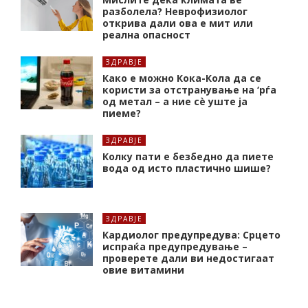
разболела? Неврофизиолог
открива дали ова е мит или
реална опасност
ЗДРАВЈЕ
Како е можно Кока-Кола да се
користи за отстранување на ‘рѓа
од метал – а ние сè уште ја
пиеме?
ЗДРАВЈЕ
Колку пати е безбедно да пиете
вода од исто пластично шише?
ЗДРАВЈЕ
Кардиолог предупредува: Срцето
испраќа предупредување –
проверете дали ви недостигаат
овие витамини