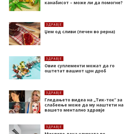
канабисот – може ли да помогне?
ЗДРАВЈЕ
Џем од сливи (печен во рерна)
ЗДРАВЈЕ
Oвие суплементи можат да го
оштетат вашиот црн дроб
ЗДРАВЈЕ
Гледањето видеа на „Тик-ток“ за
слабеење може да му наштети на
вашето ментално здравје
ЗДРАВЈЕ
Мислите дека климата ве