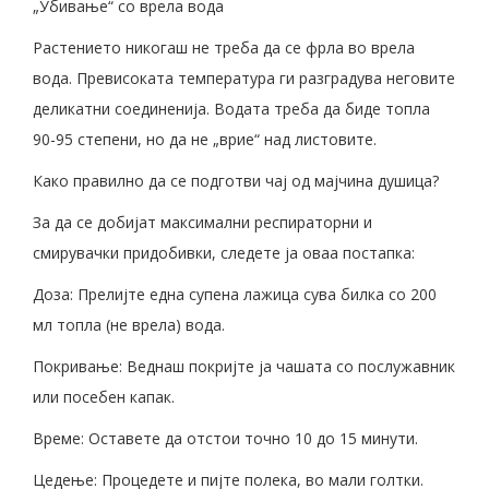
„Убивање“ со врела вода
Растението никогаш не треба да се фрла во врела
вода. Превисоката температура ги разградува неговите
деликатни соединенија. Водата треба да биде топла
90-95 степени, но да не „врие“ над листовите.
Како правилно да се подготви чај од мајчина душица?
За да се добијат максимални респираторни и
смирувачки придобивки, следете ја оваа постапка:
Доза: Прелијте една супена лажица сува билка со 200
мл топла (не врела) вода.
Покривање: Веднаш покријте ја чашата со послужавник
или посебен капак.
Време: Оставете да отстои точно 10 до 15 минути.
Цедење: Процедете и пијте полека, во мали голтки.