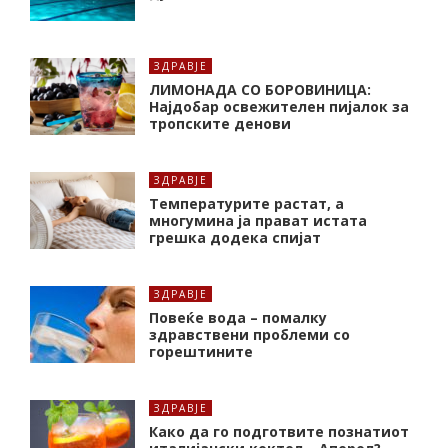
ЗДРАВЈЕ
ЛИМОНАДА СО БОРОВИНИЦА:
Најдобар освежителен пијалок за
тропските денови
ЗДРАВЈЕ
Температурите растат, а
многумина ја прават истата
грешка додека спијат
ЗДРАВЈЕ
Повеќе вода – помалку
здравствени проблеми со
горештините
ЗДРАВЈЕ
Како да го подготвите познатиот