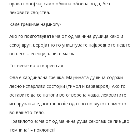
прават овој чај само обична обоена вода, без
лековити својства.
Каде грешиме најмногу?
Ако го подготвувате чајот од мајчина душица како и
секој друг, веројатно го уништувате највредното нешто
во него – есенцијалните масла.
Готвење во отворен сад
Ова е кардинална грешка. Мајчината душица содржи
лесно испарливи состојки (тимол и карвакрол). Ако го
оставите да се натопи во отворена чаша, лековитите
испарувања едноставно ќе одат во воздухот наместо
во вашето тело.
Правилото е: Чајот од мајчина душа секогаш се пие „во
темнина“ – поклопен!