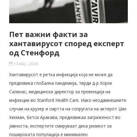
Пет важни факти за
хантавирусот според експерт
од Стенфорд
13 мај , 2026
Хантавирусот е ретка инфекција која не може да
предизвика глобална пандемија, тврди д-р Хорхе
Салинас, медицински директор за превенција на
инфекции во Stanford Health Care. Иако неодамнешните
случаи на крузер и смртта на сопругата на актерот Џин
Хекман, Бетси Аракава, предизвикаа загриженост во
јавноста, експертите смируваат дека ризикот за
пошироката популација е минимален.