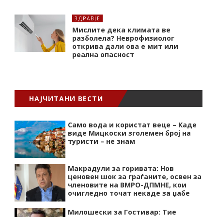
ЗДРАВЈЕ
Мислите дека климата ве
разболела? Неврофизиолог
открива дали ова е мит или
реална опасност
НАЈЧИТАНИ ВЕСТИ
Само вода и користат веце – Каде
виде Мицкоски зголемен број на
туристи – не знам
Макрадули за горивата: Нов
ценовен шок за граѓаните, освен за
членовите на ВМРО-ДПМНЕ, кои
очигледно точат некаде за џабе
Милошески за Гостивар: Тие