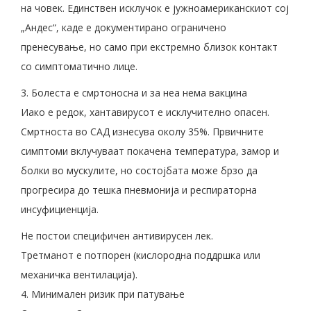
на човек. Единствен исклучок е јужноамериканскиот сој
„Андес“, каде е документирано ограничено
пренесување, но само при екстремно близок контакт
со симптоматично лице.
3. Болеста е смртоносна и за неа нема вакцина
Иако е редок, хантавирусот е исклучително опасен.
Смртноста во САД изнесува околу 35%. Првичните
симптоми вклучуваат покачена температура, замор и
болки во мускулите, но состојбата може брзо да
прогресира до тешка пневмонија и респираторна
инсуфициенција.
Не постои специфичен антивирусен лек.
Третманот е потпорен (кислородна поддршка или
механичка вентилација).
4. Минимален ризик при патување