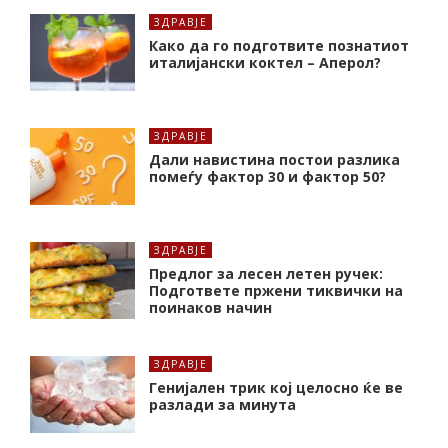
ЗДРАВЈЕ
Како да го подготвите познатиот
италијански коктел – Аперол?
ЗДРАВЈЕ
Дали навистина постои разлика
помеѓу фактор 30 и фактор 50?
ЗДРАВЈЕ
Предлог за лесен летен ручек:
Подгответе пржени тиквички на
поинаков начин
ЗДРАВЈЕ
Генијален трик кој целосно ќе ве
разлади за минута