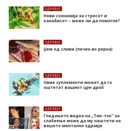
ЗДРАВЈЕ
Нови сознанија за стресот и
канабисот – може ли да помогне?
ЗДРАВЈЕ
Џем од сливи (печен во рерна)
ЗДРАВЈЕ
Oвие суплементи можат да го
оштетат вашиот црн дроб
ЗДРАВЈЕ
Гледањето видеа на „Тик-ток“ за
слабеење може да му наштети на
вашето ментално здравје