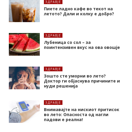
ЗДРАВЈЕ
Пиете ладно кафе во текот на
летото? Дали и колку е добро?
ЗДРАВЈЕ
Лубеница со сол – за
поинтензивен вкус на ова овошје
ЗДРАВЈЕ
Зошто сте уморни во лето?
Доктор ги објаснува причините и
нуди решенија
ЗДРАВЈЕ
Внимавајте на нискиот притисок
во лето: Опасноста од нагли
падови е реална!