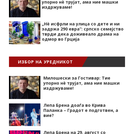
упорно нѐ трујат, ама ние машки
издржуваме!
„Нѐ исфрли на улица со дете и ни
задржа 290 евра“: српско семејство
тврди дека доживеало драма на
одмор во Грција
ИЗБОР НА УРЕДНИКОТ
Милошески за Гостивар: Тие
упорно нѐ трујат, ама ние машки
издржуваме!
Лепа Брена доаѓа во Крива
Паланка – Градот е подготвен, а
вие?
Лепа Брена на 29. август со