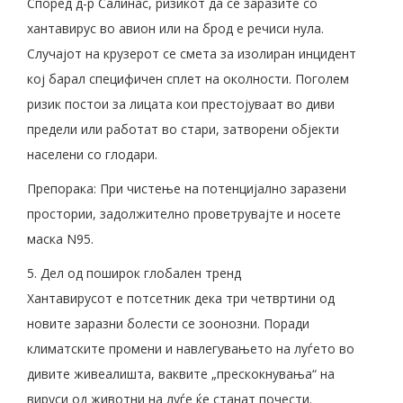
Според д-р Салинас, ризикот да се заразите со
хантавирус во авион или на брод е речиси нула.
Случајот на крузерот се смета за изолиран инцидент
кој барал специфичен сплет на околности. Поголем
ризик постои за лицата кои престојуваат во диви
предели или работат во стари, затворени објекти
населени со глодари.
Препорака: При чистење на потенцијално заразени
простории, задолжително проветрувајте и носете
маска N95.
5. Дел од поширок глобален тренд
Хантавирусот е потсетник дека три четвртини од
новите заразни болести се зоонозни. Поради
климатските промени и навлегувањето на луѓето во
дивите живеалишта, ваквите „прескокнувања“ на
вируси од животни на луѓе ќе станат почести.