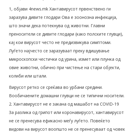
1, објави 4news.mk Хантавирусот првенствено ги
заразува дивите глодари Ова е зоонозна инфекција,
што значи дека потекнува од животни. Главни
преносители се дивите глодари (како полските глувци),
кај кои вирусот често не предизвикува симптоми.
Луѓето најчесто се заразуваат преку вдишување
микроскопски честички од урина, измет или плунка од
овие животни, обично при чистење на стари објекти,
колиби или штали.
Вирусот ретко се среќава во урбани средини.
Вообичаените домашни глувци не се типични носители.
2. Хантавирусот не е закана од машабот на COVID-19
За разлика од грипот или коронавирусот, хантавирусот
не се пренесува ефикасно меѓу луѓето. Повеќето
видови на вирусот воопшто не се пренесуваат од човек