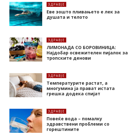
ЗДРАВЈЕ
Еве зошто пливањето е лек за
душата и телото
ЗДРАВЈЕ
ЛИМОНАДА СО БОРОВИНИЦА:
Најдобар освежителен пијалок за
тропските денови
ЗДРАВЈЕ
Температурите растат, а
многумина ја прават истата
грешка додека спијат
ЗДРАВЈЕ
Повеќе вода – помалку
здравствени проблеми со
горештините