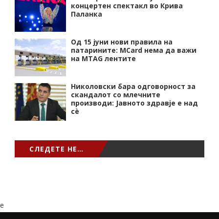
концертен спектакл во Крива
Паланка
Од 15 јуни нови правила на
патарините: MCard нема да важи
на MTAG лентите
Николовски бара одговорност за
скандалот со млечните
производи: Јавното здравје е над
сѐ
СЛЕДЕТЕ НЕ…
e