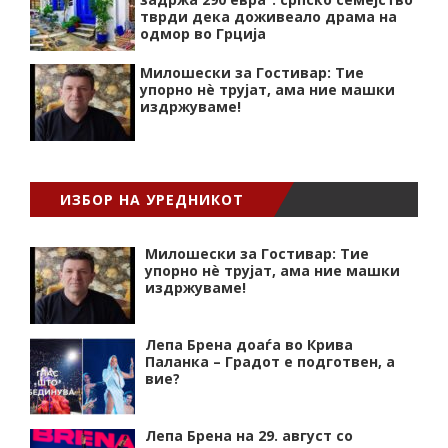
тврди дека доживеало драма на
одмор во Грција
Милошески за Гостивар: Тие
упорно нѐ трујат, ама ние машки
издржуваме!
ИЗБОР НА УРЕДНИКОТ
Милошески за Гостивар: Тие
упорно нѐ трујат, ама ние машки
издржуваме!
Лепа Брена доаѓа во Крива
Паланка – Градот е подготвен, а
вие?
Лепа Брена на 29. август со