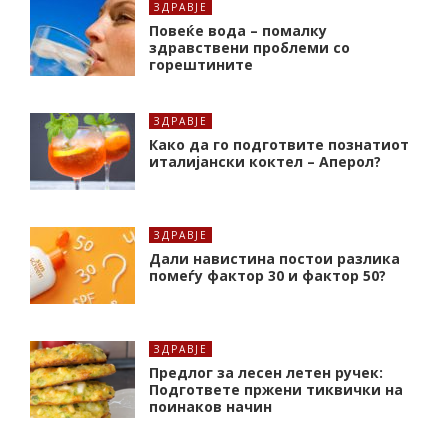
ЗДРАВЈЕ
Повеќе вода – помалку
здравствени проблеми со
горештините
ЗДРАВЈЕ
Како да го подготвите познатиот
италијански коктел – Аперол?
ЗДРАВЈЕ
Дали навистина постои разлика
помеѓу фактор 30 и фактор 50?
ЗДРАВЈЕ
Предлог за лесен летен ручек:
Подгответе пржени тиквички на
поинаков начин