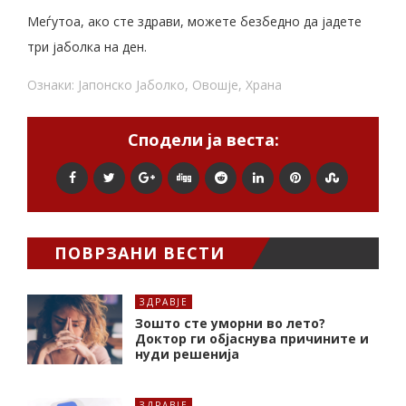
Меѓутоа, ако сте здрави, можете безбедно да јадете
три јаболка на ден.
Ознаки:
Јапонско Јаболко
,
Овошје
,
Храна
Сподели ја веста:
ПОВРЗАНИ ВЕСТИ
ЗДРАВЈЕ
Зошто сте уморни во лето?
Доктор ги објаснува причините и
нуди решенија
ЗДРАВЈЕ