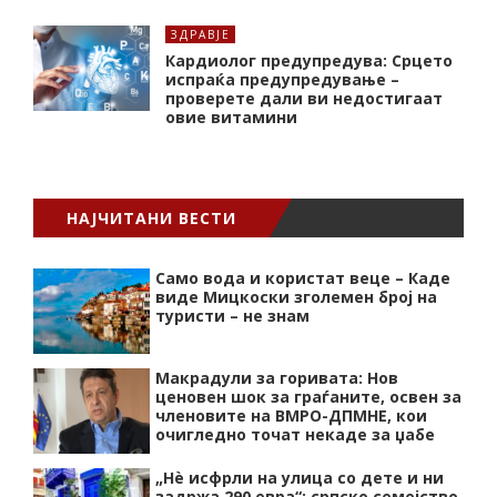
ЗДРАВЈЕ
Кардиолог предупредува: Срцето
испраќа предупредување –
проверете дали ви недостигаат
овие витамини
НАЈЧИТАНИ ВЕСТИ
Само вода и користат веце – Каде
виде Мицкоски зголемен број на
туристи – не знам
Макрадули за горивата: Нов
ценовен шок за граѓаните, освен за
членовите на ВМРО-ДПМНЕ, кои
очигледно точат некаде за џабе
„Нѐ исфрли на улица со дете и ни
задржа 290 евра“: српско семејство