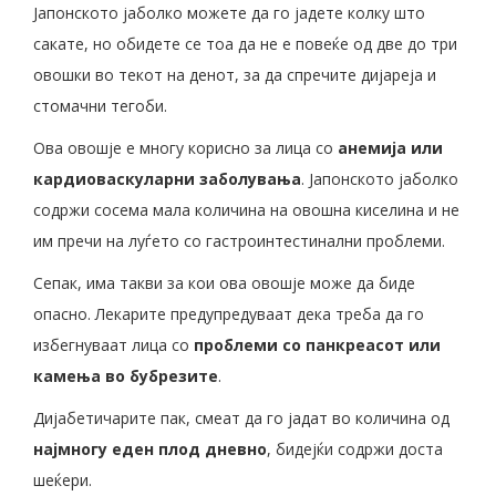
Јапонското јаболко можете да го јадете колку што
сакате, но обидете се тоа да не е повеќе од две до три
овошки во текот на денот, за да спречите дијареја и
стомачни тегоби.
Ова овошје е многу корисно за лица со
анемија или
кардиоваскуларни заболувања
. Јапонското јаболко
содржи сосема мала количина на овошна киселина и не
им пречи на луѓето со гастроинтестинални проблеми.
Сепак, има такви за кои ова овошје може да биде
опасно. Лекарите предупредуваат дека треба да го
избегнуваат лица со
проблеми со панкреасот или
камења во бубрезите
.
Дијабетичарите пак, смеат да го јадат во количина од
најмногу еден плод дневно
, бидејќи содржи доста
шеќери.