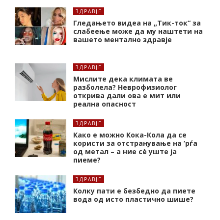
ЗДРАВЈЕ
Гледањето видеа на „Тик-ток“ за
слабеење може да му наштети на
вашето ментално здравје
ЗДРАВЈЕ
Мислите дека климата ве
разболела? Неврофизиолог
открива дали ова е мит или
реална опасност
ЗДРАВЈЕ
Како е можно Кока-Кола да се
користи за отстранување на ‘рѓа
од метал – а ние сè уште ја
пиеме?
ЗДРАВЈЕ
Колку пати е безбедно да пиете
вода од исто пластично шише?