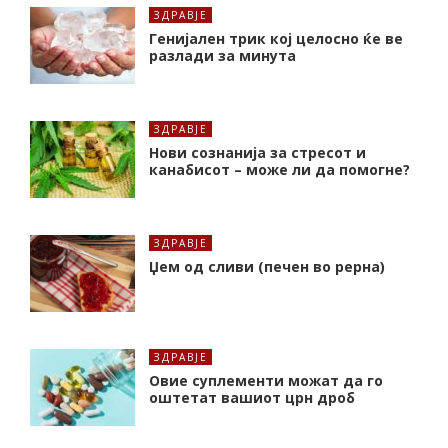
ЗДРАВЈЕ
Генијален трик кој целосно ќе ве
разлади за минута
ЗДРАВЈЕ
Нови сознанија за стресот и
канабисот – може ли да помогне?
ЗДРАВЈЕ
Џем од сливи (печен во рерна)
ЗДРАВЈЕ
Oвие суплементи можат да го
оштетат вашиот црн дроб