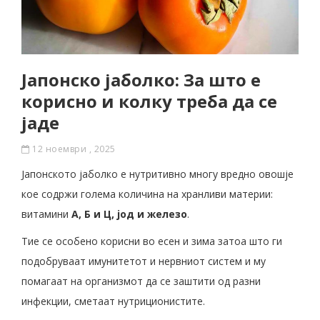
Јапонско јаболко: За што е
корисно и колку треба да се
јаде
12 ноември , 2025
Јапонското јаболко е нутритивно многу вредно овошје
кое содржи голема количина на хранливи материи:
витамини
А, Б и Ц, јод и железо
.
Тие се особено корисни во есен и зима затоа што ги
подобруваат имунитетот и нервниот систем и му
помагаат на организмот да се заштити од разни
инфекции, сметаат нутриционистите.