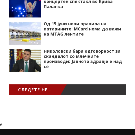
концертен спектакл во Крива
Паланка
Од 15 јуни нови правила на
патарините: MCard нема да важи
на MTAG лентите
Николовски бара одговорност за
скандалот со млечните
производи: Јавното здравје е над
сѐ
СЛЕДЕТЕ НЕ…
e