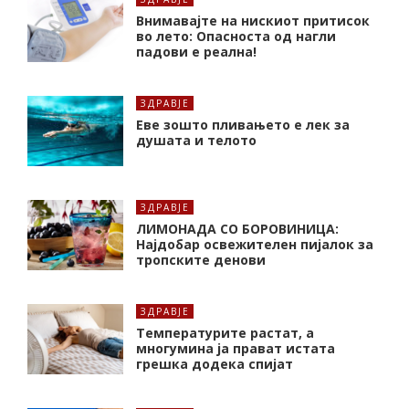
Внимавајте на нискиот притисок
во лето: Опасноста од нагли
падови е реална!
ЗДРАВЈЕ
Еве зошто пливањето е лек за
душата и телото
ЗДРАВЈЕ
ЛИМОНАДА СО БОРОВИНИЦА:
Најдобар освежителен пијалок за
тропските денови
ЗДРАВЈЕ
Температурите растат, а
многумина ја прават истата
грешка додека спијат