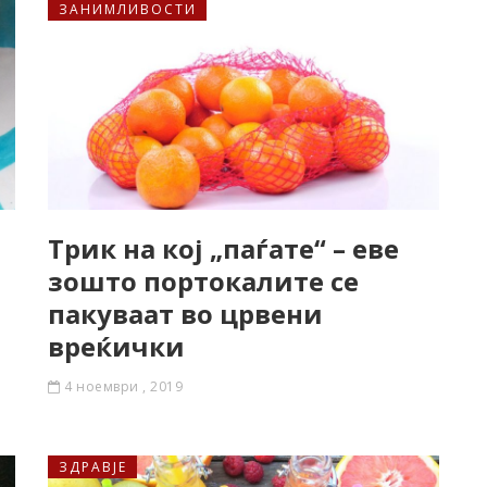
ЗАНИМЛИВОСТИ
Трик на кој „паѓате“ – еве
зошто портокалите се
пакуваат во црвени
вреќички
4 ноември , 2019
ЗДРАВЈЕ