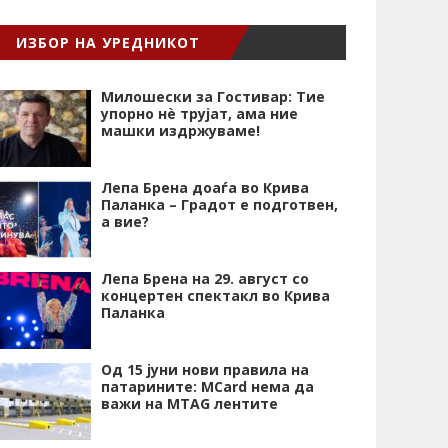
ИЗБОР НА УРЕДНИКОТ
Милошески за Гостивар: Тие
упорно нѐ трујат, ама ние
машки издржуваме!
Лепа Брена доаѓа во Крива
Паланка – Градот е подготвен,
а вие?
Лепа Брена на 29. август со
концертен спектакл во Крива
Паланка
Од 15 јуни нови правила на
патарините: MCard нема да
важи на MTAG лентите