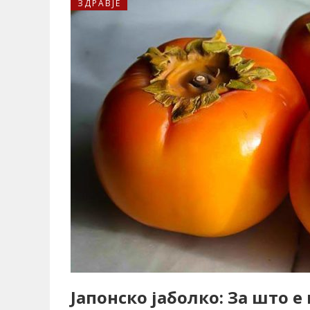
ЗДРАВЈЕ
Јапонско јаболко: За што е