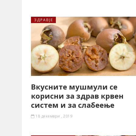
ЗДРАВЈЕ
Вкусните мушмули се
корисни за здрав крвен
систем и за слабеење
18 декември , 2019