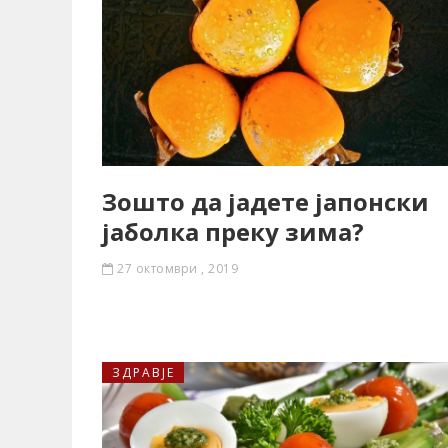
Зошто да јадете јапонски
јаболка преку зима?
27 октомври , 2019
ЗДРАВЈЕ