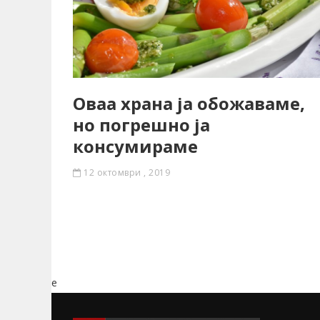
Оваа храна ја обожаваме,
но погрешно ја
консумираме
12 октомври , 2019
e