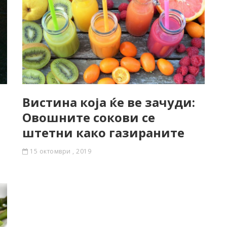
Вистина која ќе ве зачуди:
Овошните сокови се
штетни како газираните
15 октомври , 2019