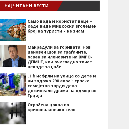
НАЈЧИТАНИ ВЕСТИ
Само вода и користат веце –
Каде виде Мицкоски зголемен
број на туристи – не знам
Макрадули за горивата: Нов
ценовен шок за граѓаните,
освен за членовите на ВМРО-
ДПМНЕ, кои очигледно точат
некаде за џабе
„Нѐ исфрли на улица со дете и
ни задржа 290 евра“: српско
семејство тврди дека
доживеало драма на одмор во
Грција
Ограбена црква во
кривопаланечко село