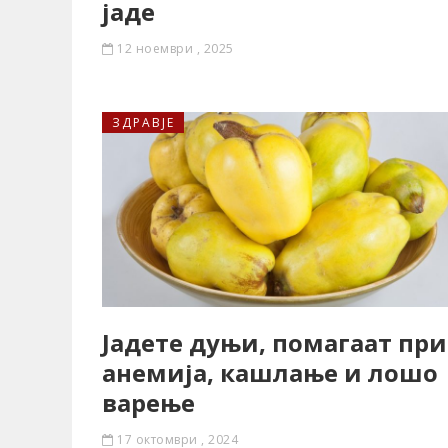
јаде
12 ноември , 2025
ЗДРАВЈЕ
Јадете дуњи, помагаат при
анемија, кашлање и лошо
варење
17 октомври , 2024