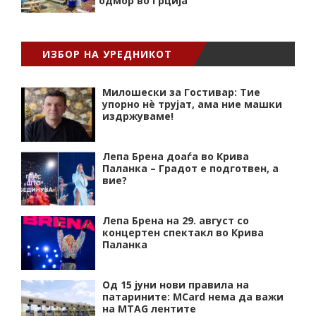
одмор во Грција
ИЗБОР НА УРЕДНИКОТ
Милошески за Гостивар: Тие
упорно нѐ трујат, ама ние машки
издржуваме!
Лепа Брена доаѓа во Крива
Паланка – Градот е подготвен, а
вие?
Лепа Брена на 29. август со
концертен спектакл во Крива
Паланка
Од 15 јуни нови правила на
патарините: MCard нема да важи
на MTAG лентите