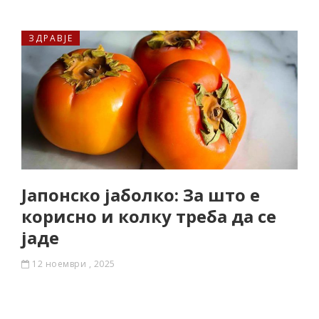
ЗДРАВЈЕ
Јапонско јаболко: За што е
корисно и колку треба да се
јаде
12 ноември , 2025