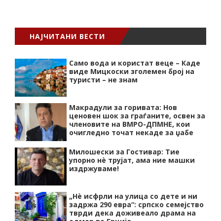
НАЈЧИТАНИ ВЕСТИ
Само вода и користат веце – Каде
виде Мицкоски зголемен број на
туристи – не знам
Макрадули за горивата: Нов
ценовен шок за граѓаните, освен за
членовите на ВМРО-ДПМНЕ, кои
очигледно точат некаде за џабе
Милошески за Гостивар: Тие
упорно нѐ трујат, ама ние машки
издржуваме!
„Нѐ исфрли на улица со дете и ни
задржа 290 евра“: српско семејство
тврди дека доживеало драма на