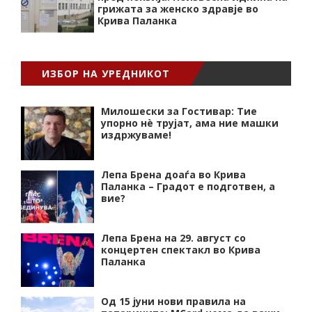
грижата за женско здравје во
Крива Паланка
ИЗБОР НА УРЕДНИКОТ
Милошески за Гостивар: Тие
упорно нѐ трујат, ама ние машки
издржуваме!
Лепа Брена доаѓа во Крива
Паланка – Градот е подготвен, а
вие?
Лепа Брена на 29. август со
концертен спектакл во Крива
Паланка
Од 15 јуни нови правила на