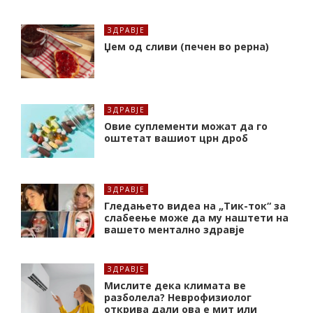
ЗДРАВЈЕ
Џем од сливи (печен во рерна)
ЗДРАВЈЕ
Oвие суплементи можат да го
оштетат вашиот црн дроб
ЗДРАВЈЕ
Гледањето видеа на „Тик-ток“ за
слабеење може да му наштети на
вашето ментално здравје
ЗДРАВЈЕ
Мислите дека климата ве
разболела? Неврофизиолог
открива дали ова е мит или