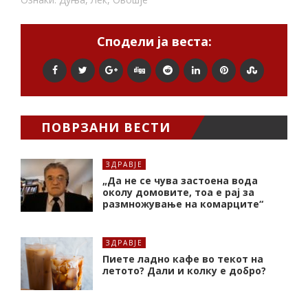
Сподели ја веста:
ПОВРЗАНИ ВЕСТИ
ЗДРАВЈЕ
„Да не се чува застоена вода
околу домовите, тоа е рај за
размножување на комарците“
ЗДРАВЈЕ
Пиете ладно кафе во текот на
летото? Дали и колку е добро?