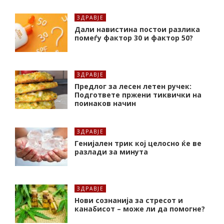
ЗДРАВЈЕ
Дали навистина постои разлика
помеѓу фактор 30 и фактор 50?
ЗДРАВЈЕ
Предлог за лесен летен ручек:
Подгответе пржени тиквички на
поинаков начин
ЗДРАВЈЕ
Генијален трик кој целосно ќе ве
разлади за минута
ЗДРАВЈЕ
Нови сознанија за стресот и
канабисот – може ли да помогне?