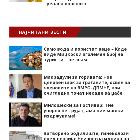
реална опасност
НАЈЧИТАНИ ВЕСТИ
Само вода и користат веце – Каде
виде Мицкоски зголемен број на
туристи – не знам
Макрадули за горивата: Нов
ценовен шок за граѓаните, освен за
членовите на ВМРО-ДПМНЕ, кои
очигледно точат некаде за џабе
Милошески за Гостивар: Тие
упорно нѐ трујат, ама ние машки
издржуваме!
Затворено родилиште, гинеколози
пред пензија: Неизвесна иднина на