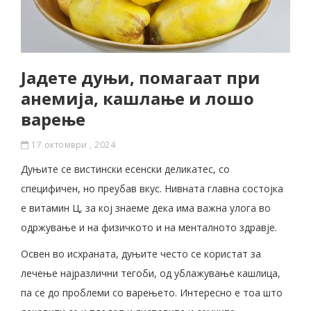
Јадете дуњи, помагаат при
анемија, кашлање и лошо
варење
17 октомври , 2024
Дуњите се вистински есенски деликатес, со
специфичен, но преубав вкус. Нивната главна состојка
е витамин Ц, за кој знаеме дека има важна улога во
одржување и на физичкото и на менталното здравје.
Освен во исхраната, дуњите често се користат за
лечење најразлични тегоби, од ублажување кашлица,
па се до проблеми со варењето. Интересно е тоа што