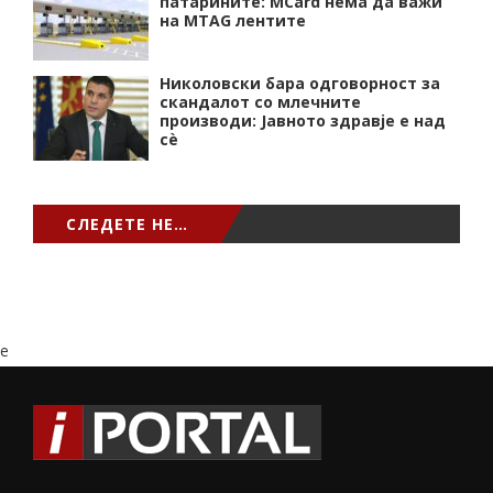
патарините: MCard нема да важи
на MTAG лентите
Николовски бара одговорност за
скандалот со млечните
производи: Јавното здравје е над
сѐ
СЛЕДЕТЕ НЕ…
e