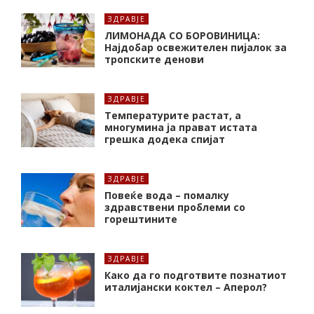
ЗДРАВЈЕ
ЛИМОНАДА СО БОРОВИНИЦА:
Најдобар освежителен пијалок за
тропските денови
ЗДРАВЈЕ
Температурите растат, а
многумина ја прават истата
грешка додека спијат
ЗДРАВЈЕ
Повеќе вода – помалку
здравствени проблеми со
горештините
ЗДРАВЈЕ
Како да го подготвите познатиот
италијански коктел – Аперол?