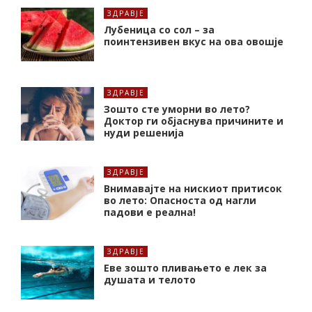
ЗДРАВЈЕ
Лубеница со сол – за
поинтензивен вкус на ова овошје
ЗДРАВЈЕ
Зошто сте уморни во лето?
Доктор ги објаснува причините и
нуди решенија
ЗДРАВЈЕ
Внимавајте на нискиот притисок
во лето: Опасноста од нагли
падови е реална!
ЗДРАВЈЕ
Еве зошто пливањето е лек за
душата и телото