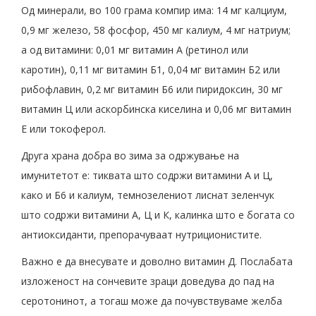
Од минерали, во 100 грама компир има: 14 мг калциум,
0,9 мг железо, 58 фосфор, 450 мг калиум, 4 мг натриум;
а од витамини: 0,01 мг витамин А (ретинол или
каротин), 0,11 мг витамин Б1, 0,04 мг витамин Б2 или
рибофлавин, 0,2 мг витамин Б6 или пиридоксин, 30 мг
витамин Ц или аскорбинска киселина и 0,06 мг витамин
Е или токоферол.
Друга храна добра во зима за одржување на
имунитетот е: тиквата што содржи витамини А и Ц,
како и Б6 и калиум, темнозелениот лиснат зеленчук
што содржи витамини А, Ц и К, калинка што е богата со
антиоксиданти, препорачуваат нутриционистите.
Важно е да внесувате и доволно витамин Д. Послабата
изложеност на сончевите зраци доведува до пад на
серотонинот, а тогаш може да почувствуваме желба