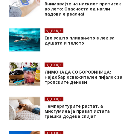
Внимавајте на нискиот притисок
во лето: Опасноста од нагли
падови е реална!
ЗДРАВЈЕ
Еве зошто пливањето е лек за
душата и телото
ЗДРАВЈЕ
ЛИМОНАДА СО БОРОВИНИЦА:
Најдобар освежителен пијалок за
тропските денови
ЗДРАВЈЕ
Температурите растат, а
многумина ја прават истата
грешка додека спијат
ЗДРАВЈЕ