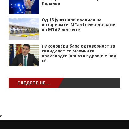
Паланка
Од 15 јуни нови правила на
патарините: MCard нема да важи
на MTAG лентите
Николовски бара одговорност за
скандалот со млечните
производи: Јавното здравје е над
сѐ
СЛЕДЕТЕ НЕ…
e