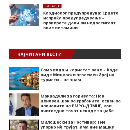
ЗДРАВЈЕ
Кардиолог предупредува: Срцето
испраќа предупредување –
проверете дали ви недостигаат
овие витамини
НАЈЧИТАНИ ВЕСТИ
Само вода и користат веце – Каде
виде Мицкоски зголемен број на
туристи – не знам
Макрадули за горивата: Нов
ценовен шок за граѓаните, освен за
членовите на ВМРО-ДПМНЕ, кои
очигледно точат некаде за џабе
Милошески за Гостивар: Тие
упорно нѐ трујат, ама ние машки