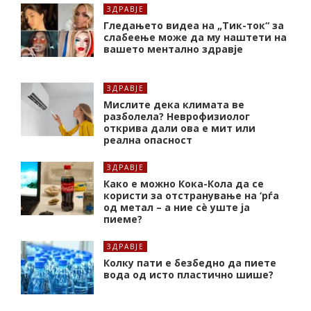
ЗДРАВЈЕ
Гледањето видеа на „Тик-ток“ за
слабеење може да му наштети на
вашето ментално здравје
ЗДРАВЈЕ
Мислите дека климата ве
разболела? Неврофизиолог
открива дали ова е мит или
реална опасност
ЗДРАВЈЕ
Како е можно Кока-Кола да се
користи за отстранување на ‘рѓа
од метал – а ние сè уште ја
пиеме?
ЗДРАВЈЕ
Колку пати е безбедно да пиете
вода од исто пластично шише?