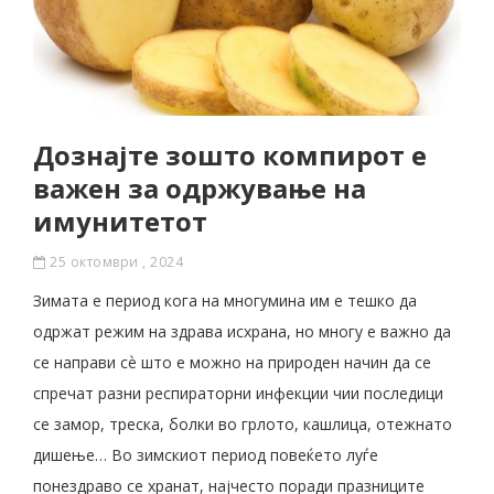
Дознајте зошто компирот е
важен за одржување на
имунитетот
25 октомври , 2024
Зимата е период кога на многумина им е тешко да
одржат режим на здрава исхрана, но многу е важно да
се направи сѐ што е можно на природен начин да се
спречат разни респираторни инфекции чии последици
се замор, треска, болки во грлото, кашлица, отежнато
дишење… Во зимскиот период повеќето луѓе
понездраво се хранат, најчесто поради празниците