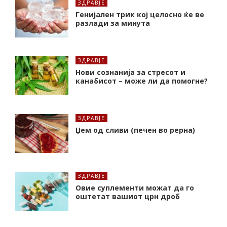
ЗДРАВЈЕ
Генијален трик кој целосно ќе ве
разлади за минута
ЗДРАВЈЕ
Нови сознанија за стресот и
канабисот – може ли да помогне?
ЗДРАВЈЕ
Џем од сливи (печен во рерна)
ЗДРАВЈЕ
Oвие суплементи можат да го
оштетат вашиот црн дроб