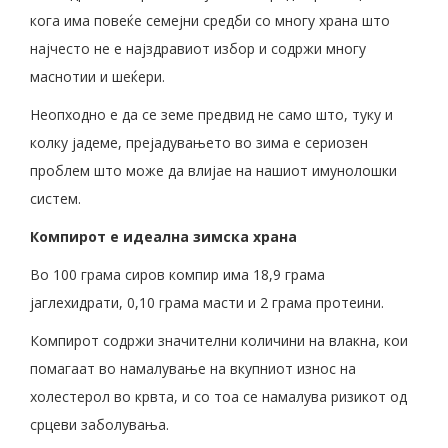
кога има повеќе семејни средби со многу храна што
најчесто не е најздравиот избор и содржи многу
маснотии и шеќери.
Неопходно е да се земе предвид не само што, туку и
колку јадеме, прејадувањето во зима е сериозен
проблем што може да влијае на нашиот имунолошки
систем.
Компирот е идеална зимска храна
Во 100 грама сиров компир има 18,9 грама
јаглехидрати, 0,10 грама масти и 2 грама протеини.
Компирот содржи значителни количини на влакна, кои
помагаат во намалување на вкупниот износ на
холестерол во крвта, и со тоа се намалува ризикот од
срцеви заболувања.