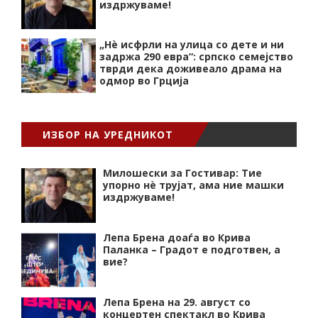
издржуваме!
„Нѐ исфрли на улица со дете и ни
задржа 290 евра“: српско семејство
тврди дека доживеало драма на
одмор во Грција
ИЗБОР НА УРЕДНИКОТ
Милошески за Гостивар: Тие
упорно нѐ трујат, ама ние машки
издржуваме!
Лепа Брена доаѓа во Крива
Паланка – Градот е подготвен, а
вие?
Лепа Брена на 29. август со
концертен спектакл во Крива