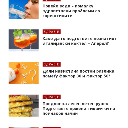
Повеќе вода – помалку
здравствени проблеми со
горештините
ЗДРАВЈЕ
Како да го подготвите познатиот
италијански коктел – Аперол?
ЗДРАВЈЕ
Дали навистина постои разлика
помеѓу фактор 30 и фактор 50?
ЗДРАВЈЕ
Предлог за лесен летен ручек:
Подгответе пржени тиквички на
поинаков начин