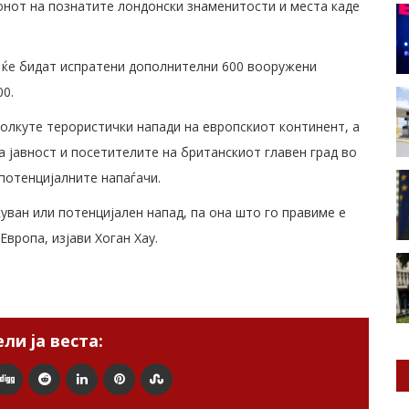
онот на познатите лондонски знаменитости и места каде
е ќе бидат испратени дополнителни 600 вооружени
00.
колкуте терористички напади на европскиот континент, а
а јавност и посетителите на британскиот главен град во
потенцијалните напаѓачи.
уван или потенцијален напад, па она што го правиме е
вропа, изјави Хоган Хау.
ли ја веста: