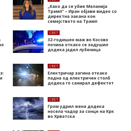
„Како да се убие Меланија
Трамп“ – Иран објави видео со
директна закана кон
семејството на Трамп
СВЕТ
а
32-годишен маж во Косово
во
почина откако се задушил
додека јадел лубеница
СВЕТ
з:
Електричар загина откако
и
падна од електричен столб
додека го санирал дефектот
СВЕТ
Гром удрил жена додека
носела чадор за сонце на Крк
во Хрватска