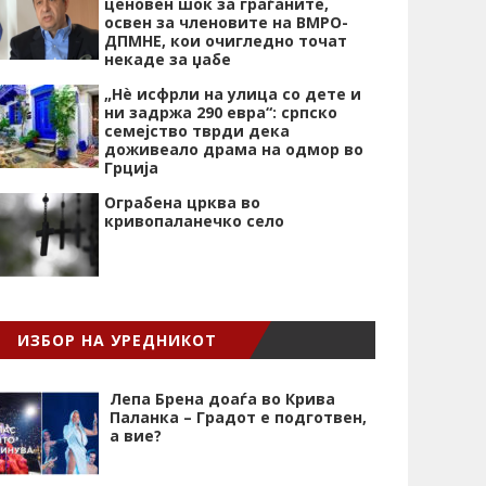
ценовен шок за граѓаните,
освен за членовите на ВМРО-
ДПМНЕ, кои очигледно точат
некаде за џабе
„Нѐ исфрли на улица со дете и
ни задржа 290 евра“: српско
семејство тврди дека
доживеало драма на одмор во
Грција
Ограбена црква во
кривопаланечко село
ИЗБОР НА УРЕДНИКОТ
Лепа Брена доаѓа во Крива
Паланка – Градот е подготвен,
а вие?