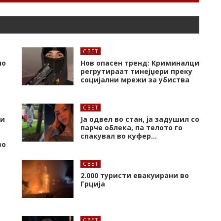
СВЕТ
но
Нов опасен тренд: Криминалци
регрутираат тинејџери преку
социјални мрежи за убиства
СВЕТ
 и
Ја одвел во стан, ја задушил со
парче облека, па телото го
спакувал во куфер…
во
СВЕТ
2.000 туристи евакуирани во
Грција
СВЕТ