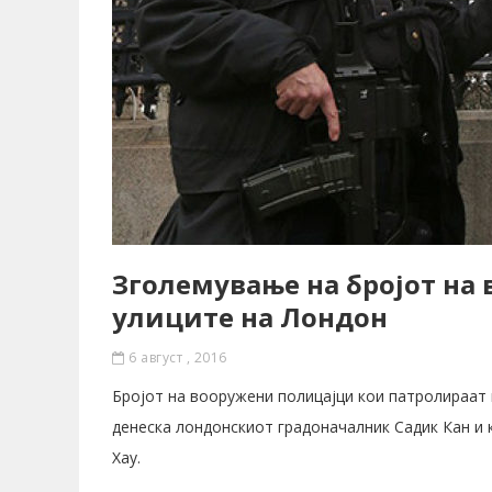
Зголемување на бројот на
улиците на Лондон
6 август , 2016
Бројот на вооружени полицајци кои патролираат 
денеска лондонскиот градоначалник Садик Кан и
Хау.