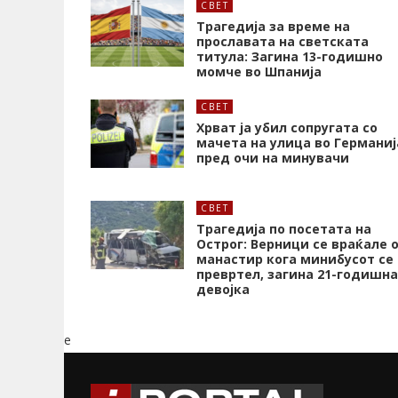
СВЕТ
Трагедија за време на
прославата на светската
титула: Загина 13-годишно
момче во Шпанија
СВЕТ
Хрват ја убил сопругата со
мачета на улица во Германиј
пред очи на минувачи
СВЕТ
Трагедија по посетата на
Острог: Верници се враќале 
манастир кога минибусот се
превртел, загина 21-годишна
девојка
e