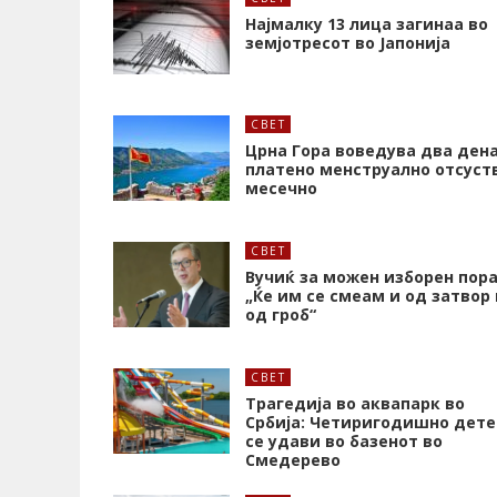
Најмалку 13 лица загинаа во
земјотресот во Јапонија
СВЕТ
Црна Гора воведува два ден
платено менструално отсуст
месечно
СВЕТ
Вучиќ за можен изборен пора
„Ќе им се смеам и од затвор 
од гроб“
СВЕТ
Трагедија во аквапарк во
Србија: Четиригодишно дете
се удави во базенот во
Смедерево