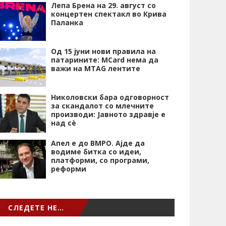
Лепа Брена на 29. август со
концертен спектакл во Крива
Паланка
Од 15 јуни нови правила на
патарините: MCard нема да
важи на MTAG лентите
Николовски бара одговорност
за скандалот со млечните
производи: Јавното здравје е
над сѐ
Апел е до ВМРО. Ајде да
водиме битка со идеи,
платформи, со програми,
реформи
СЛЕДЕТЕ НЕ…