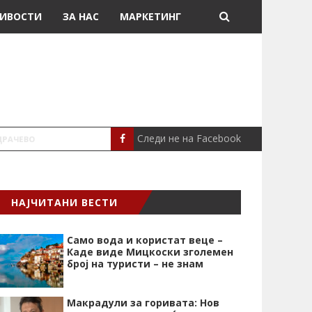
ИВОСТИ
ЗА НАС
МАРКЕТИНГ
Следи не на Facebook
ТРИФУНОВСК
МАКЕДОНИЈА
НАЈЧИТАНИ ВЕСТИ
Само вода и користат веце –
Каде виде Мицкоски зголемен
број на туристи – не знам
Макрадули за горивата: Нов