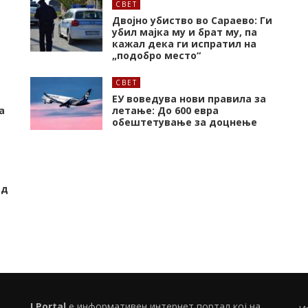
СВЕТ
Двојно убиство во Сараево: Ги
убил мајка му и брат му, па
кажал дека ги испратил на
„подобро место“
СВЕТ
ЕУ воведува нови правила за
а
летање: До 600 евра
обештетување за доцнење
од
I Portal
е информативен интернет портал кој на