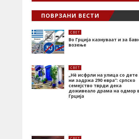
ПОВРЗАНИ ВЕСТИ
СВЕТ
Во Грција казнуваат и за бав
возење
СВЕТ
„Нѐ исфрли на улица со дете
ни задржа 290 евра“: српско
семејство тврди дека
доживеало драма на одмор 
Грција
СВЕТ