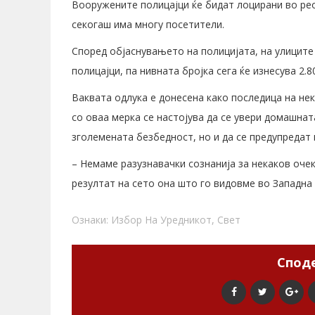
Вооружените полицајци ќе бидат лоцирани во ре
секогаш има многу посетители.
Според објаснувањето на полицијата, на улицит
полицајци, па нивната бројка сега ќе изнесува 2.8
Ваквата одлука е донесена како последица на не
со оваа мерка се настојува да се увери домашнат
зголемената безбедност, но и да се предупредат 
– Немаме разузнавачки сознанија за некаков очек
резултат на сето она што го видовме во Западна Е
Ознаки:
Избор На Уредникот
,
Свет
Споде