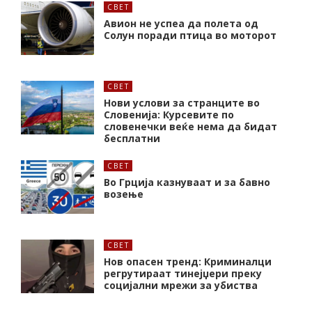
СВЕТ
Авион не успеа да полета од
Солун поради птица во моторот
СВЕТ
Нови услови за странците во
Словенија: Курсевите по
словенечки веќе нема да бидат
бесплатни
СВЕТ
Во Грција казнуваат и за бавно
возење
СВЕТ
Нов опасен тренд: Криминалци
регрутираат тинејџери преку
социјални мрежи за убиства