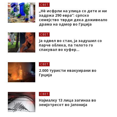
СВЕТ
„Нѐ исфрли на улица со дете и ни
задржа 290 евра“: српско
семејство тврди дека доживеало
драма на одмор во Грција
СВЕТ
Ја одвел во стан, ја задушил со
парче облека, па телото го
спакувал во куфер…
СВЕТ
2.000 туристи евакуирани во
Грција
СВЕТ
Најмалку 13 лица загинаа во
земјотресот во Јапонија