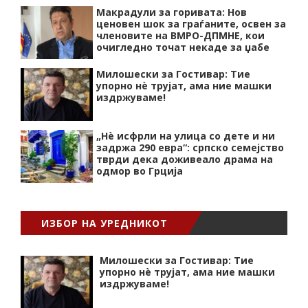
Макрадули за горивата: Нов
ценовен шок за граѓаните, освен за
членовите на ВМРО-ДПМНЕ, кои
очигледно точат некаде за џабе
Милошески за Гостивар: Тие
упорно нѐ трујат, ама ние машки
издржуваме!
„Нѐ исфрли на улица со дете и ни
задржа 290 евра“: српско семејство
тврди дека доживеало драма на
одмор во Грција
ИЗБОР НА УРЕДНИКОТ
Милошески за Гостивар: Тие
упорно нѐ трујат, ама ние машки
издржуваме!