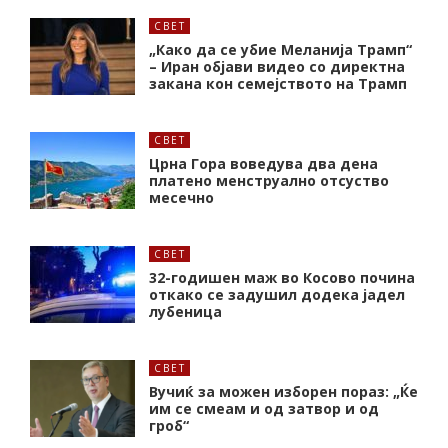
СВЕТ
„Како да се убие Меланија Трамп“
– Иран објави видео со директна
закана кон семејството на Трамп
СВЕТ
Црна Гора воведува два дена
платено менструално отсуство
месечно
СВЕТ
32-годишен маж во Косово почина
откако се задушил додека јадел
лубеница
СВЕТ
Вучиќ за можен изборен пораз: „Ќе
им се смеам и од затвор и од
гроб“