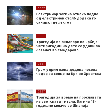
СВЕТ
Електричар загина откако падна
од електричен столб додека го
санирал дефектот
СВЕТ
Трагедија во аквапарк во Србија:
Четиригодишно дете се удави во
базенот во Смедерево
СВЕТ
Гром удрил жена додека носела
чадор за сонце на Крк во Хрватска
СВЕТ
Трагедија за време на прославата
на светската титула: Загина 13-
годишно момче во Шпанија