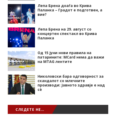
Лепа Брена доаѓа во Крива
Паланка – Градот е подготвен, а
вие?
Лепа Брена на 29. август со
концертен спектакл во Крива
Паланка
Од 15 јуни нови правила на
патарините: MCard нема да важи
на MTAG лентите
Николовски бара одговорност за
скандалот со млечните
производи: Јавното здравје е над
сѐ
СЛЕДЕТЕ НЕ…