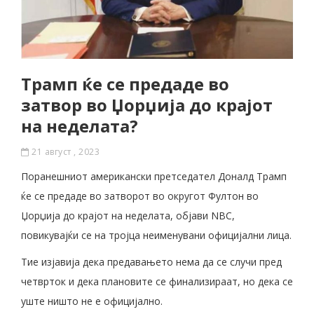
Трамп ќе се предаде во
затвор во Џорџија до крајот
на неделата?
21 август , 2023
Поранешниот американски претседател Доналд Трамп
ќе се предаде во затворот во округот Фултон во
Џорџија до крајот на неделата, објави NBC,
повикувајќи се на тројца неименувани официјални лица.
Тие изјавија дека предавањето нема да се случи пред
четврток и дека плановите се финализираат, но дека се
уште ништо не е официјално.