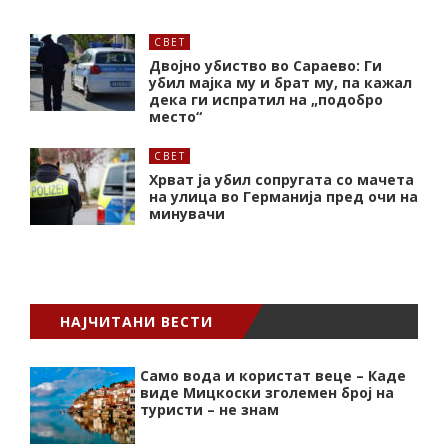
СВЕТ
Двојно убиство во Сараево: Ги
убил мајка му и брат му, па кажал
дека ги испратил на „подобро
место“
СВЕТ
Хрват ја убил сопругата со мачета
на улица во Германија пред очи на
минувачи
НАЈЧИТАНИ ВЕСТИ
Само вода и користат веце – Каде
виде Мицкоски зголемен број на
туристи – не знам