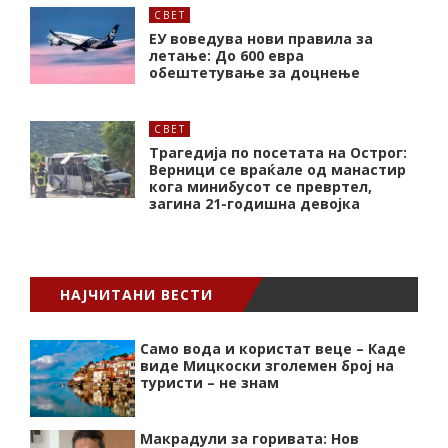
СВЕТ
ЕУ воведува нови правила за
летање: До 600 евра
обештетување за доцнење
СВЕТ
Трагедија по посетата на Острог:
Верници се враќале од манастир
кога минибусот се превртел,
загина 21-годишна девојка
НАЈЧИТАНИ ВЕСТИ
Само вода и користат веце – Каде
виде Мицкоски зголемен број на
туристи – не знам
Макрадули за горивата: Нов