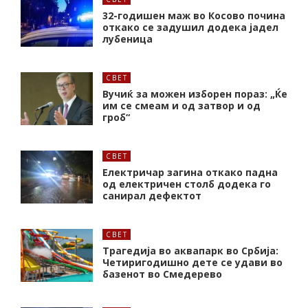
32-годишен маж во Косово почина
откако се задушил додека јадел
лубеница
СВЕТ
Вучиќ за можен изборен пораз: „Ќе
им се смеам и од затвор и од
гроб“
СВЕТ
Електричар загина откако падна
од електричен столб додека го
санирал дефектот
СВЕТ
Трагедија во аквапарк во Србија:
Четиригодишно дете се удави во
базенот во Смедерево