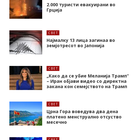
2.000 туристи евакуирани во
Грција
СВЕТ
Најмалку 13 лица загинаа во
земјотресот во Јапонија
СВЕТ
„Како да се убие Меланија Трамп“
– Иран објави видео со директна
закана кон семејството на Трамп
СВЕТ
Црна Гора воведува два дена
платено менструално отсуство
месечно
СВЕТ