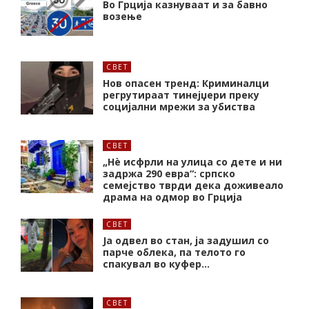
Во Грција казнуваат и за бавно
возење
СВЕТ
Нов опасен тренд: Криминалци
регрутираат тинејџери преку
социјални мрежи за убиства
СВЕТ
„Нѐ исфрли на улица со дете и ни
задржа 290 евра“: српско
семејство тврди дека доживеало
драма на одмор во Грција
СВЕТ
Ја одвел во стан, ја задушил со
парче облека, па телото го
спакувал во куфер…
СВЕТ