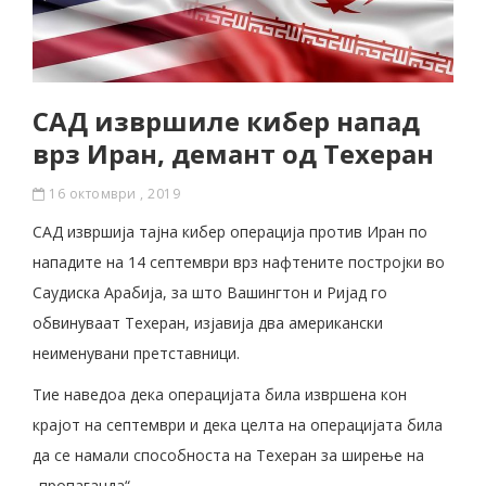
САД извршиле кибер напад
врз Иран, демант од Техеран
16 октомври , 2019
САД извршија тајна кибер операција против Иран по
нападите на 14 септември врз нафтените постројки во
Саудиска Арабија, за што Вашингтон и Ријад го
обвинуваат Техеран, изјавија два американски
неименувани претставници.
Тие наведоа дека операцијата била извршена кон
крајот на септември и дека целта на операцијата била
да се намали способноста на Техеран за ширење на
„пропаганда“.