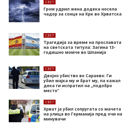
СВЕТ
Гром удрил жена додека носела
чадор за сонце на Крк во Хрватска
СВЕТ
Трагедија за време на прославата
на светската титула: Загина 13-
годишно момче во Шпанија
СВЕТ
Двојно убиство во Сараево: Ги
убил мајка му и брат му, па кажал
дека ги испратил на „подобро
место“
СВЕТ
Хрват ја убил сопругата со мачета
на улица во Германија пред очи на
минувачи