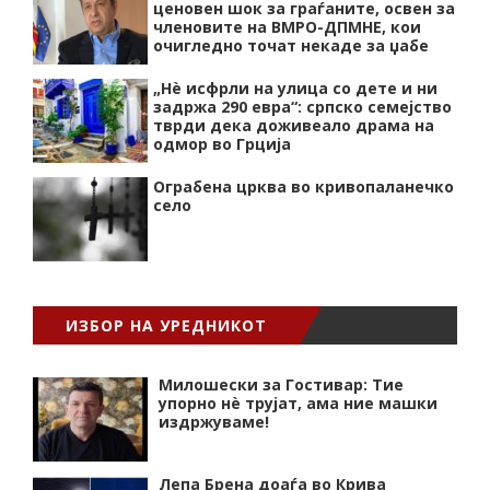
ценовен шок за граѓаните, освен за
членовите на ВМРО-ДПМНЕ, кои
очигледно точат некаде за џабе
„Нѐ исфрли на улица со дете и ни
задржа 290 евра“: српско семејство
тврди дека доживеало драма на
одмор во Грција
Ограбена црква во кривопаланечко
село
ИЗБОР НА УРЕДНИКОТ
Милошески за Гостивар: Тие
упорно нѐ трујат, ама ние машки
издржуваме!
Лепа Брена доаѓа во Крива