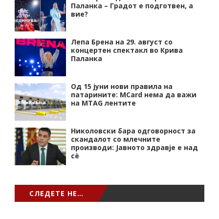
Паланка – Градот е подготвен, а
вие?
Лепа Брена на 29. август со
концертен спектакл во Крива
Паланка
Од 15 јуни нови правила на
патарините: MCard нема да важи
на MTAG лентите
Николовски бара одговорност за
скандалот со млечните
производи: Јавното здравје е над
сѐ
СЛЕДЕТЕ НЕ…