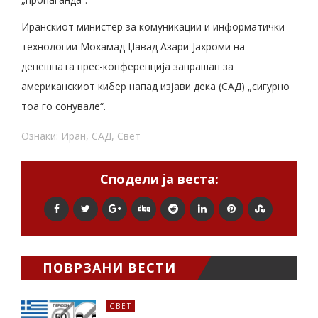
Иранскиот министер за комуникации и информатички
технологии Мохамад Џавад Азари-Јахроми на
денешната прес-конференција запрашан за
американскиот кибер напад изјави дека (САД) „сигурно
тоа го сонувале“.
Ознаки:
Иран
,
САД
,
Свет
Сподели ја веста:
ПОВРЗАНИ ВЕСТИ
СВЕТ