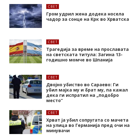
СВЕТ
Гром удрил жена додека носела
чадор за сонце на Крк во Хрватска
СВЕТ
Трагедија за време на прославата
на светската титула: Загина 13-
годишно момче во Шпанија
СВЕТ
Двојно убиство во Сараево: Ги
убил мајка му и брат му, па кажал
дека ги испратил на „подобро
место“
СВЕТ
Хрват ја убил сопругата со мачета
на улица во Германија пред очи на
минувачи