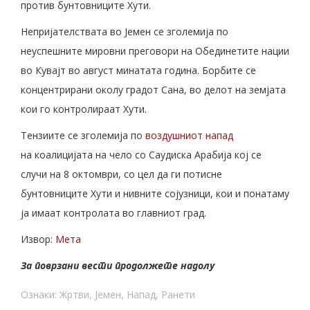
против бунтовниците Хути.
Непријателствата во Јемен се зголемија по
неуспешните мировни преговори на Обединетите нации
во Кувајт во август минатата година. Борбите се
концентрирани околу градот Сана, во делот на земјата
кои го контролираат Хути.
Тензиите се зголемија по
воздушниот напад
на коалицијата на чело со Саудиска Арабија кој се
случи на 8 октомври, со цел да ги потисне
бунтовниците Хути и нивните сојузници, кои и понатаму
ја имаат контролата во главниот град.
Извор:
Мета
За поврзани вести продолжете надолу
Ознаки:
Жртви
,
Јемен
,
Напад
,
Ранети