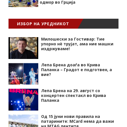
одмор во Грција
ИЗБОР НА УРЕДНИКОТ
Милошески за Гостивар: Тие
упорно нѐ трујат, ама ние машки
издржуваме!
Лепа Брена доаѓа во Крива
Паланка – Градот е подготвен, а
вие?
Лепа Брена на 29. август со
концертен спектакл во Крива
Паланка
Од 15 јуни нови правила на
патарините: MCard нема да важи
на MTAG лентите