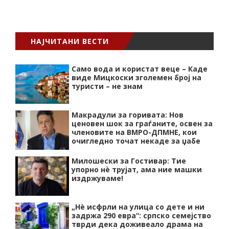
НАЈЧИТАНИ ВЕСТИ
Само вода и користат веце – Каде
виде Мицкоски зголемен број на
туристи – не знам
Макрадули за горивата: Нов
ценовен шок за граѓаните, освен за
членовите на ВМРО-ДПМНЕ, кои
очигледно точат некаде за џабе
Милошески за Гостивар: Тие
упорно нѐ трујат, ама ние машки
издржуваме!
„Нѐ исфрли на улица со дете и ни
задржа 290 евра“: српско семејство
тврди дека доживеало драма на