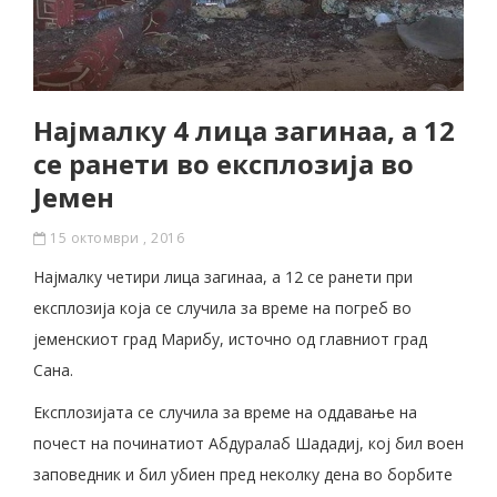
Најмалку 4 лица загинаа, а 12
се ранети во експлозија во
Јемен
15 октомври , 2016
Најмалку четири лица загинаа, а 12 се ранети при
експлозија која се случила за време на погреб во
јеменскиот град Марибу, источно од главниот град
Сана.
Експлозијата се случила за време на оддавање на
почест на починатиот Абдуралаб Шададиј, кој бил воен
заповедник и бил убиен пред неколку дена во борбите