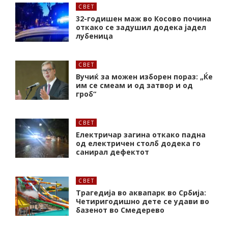
СВЕТ
32-годишен маж во Косово почина
откако се задушил додека јадел
лубеница
СВЕТ
Вучиќ за можен изборен пораз: „Ќе
им се смеам и од затвор и од
гроб“
СВЕТ
Електричар загина откако падна
од електричен столб додека го
санирал дефектот
СВЕТ
Трагедија во аквапарк во Србија:
Четиригодишно дете се удави во
базенот во Смедерево