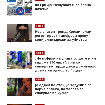
Во Грција казнуваат и за бавно
возење
СВЕТ
Нов опасен тренд: Криминалци
регрутираат тинејџери преку
социјални мрежи за убиства
СВЕТ
„Нѐ исфрли на улица со дете и ни
задржа 290 евра“: српско
семејство тврди дека доживеало
драма на одмор во Грција
СВЕТ
Ја одвел во стан, ја задушил со
парче облека, па телото го
спакувал во куфер…