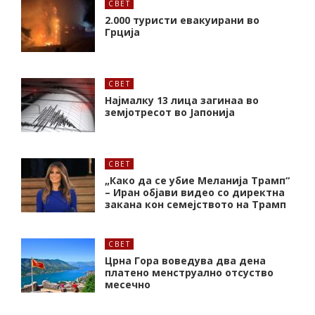
СВЕТ
2.000 туристи евакуирани во
Грција
СВЕТ
Најмалку 13 лица загинаа во
земјотресот во Јапонија
СВЕТ
„Како да се убие Меланија Трамп“
– Иран објави видео со директна
закана кон семејството на Трамп
СВЕТ
Црна Гора воведува два дена
платено менструално отсуство
месечно