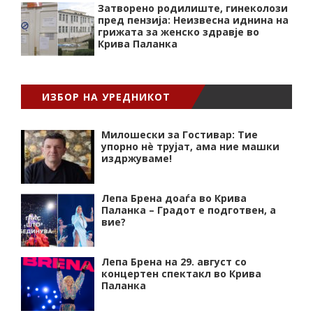
Затворено родилиште, гинеколози
пред пензија: Неизвесна иднина на
грижата за женско здравје во
Крива Паланка
ИЗБОР НА УРЕДНИКОТ
Милошески за Гостивар: Тие
упорно нѐ трујат, ама ние машки
издржуваме!
Лепа Брена доаѓа во Крива
Паланка – Градот е подготвен, а
вие?
Лепа Брена на 29. август со
концертен спектакл во Крива
Паланка