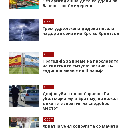
Четиригодишно дете се удави во
базенот во Смедерево
СВЕТ
Гром удрил жена додека носела
чадор за сонце на Крк во Хрватска
СВЕТ
Трагедија за време на прославата
на светската титула: Загина 13-
годишно момче во Шпанија
СВЕТ
Двојно убиство во Сараево: Ги
убил мајка му и брат му, па кажал
дека ги испратил на „подобро
место“
СВЕТ
Хрват ја убил сопругата со мачета