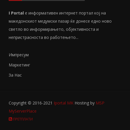
I Portal
е информативен интернет портал кој на
македонскиот медумски пазар ќе донесе едно ново
светло во информирањето, објективноста и
непристрасноста во работењето...
Импресум
Маркетинг
За Нас
Copyright © 2016-2021
Iportal MK
Hosting by
MSP
MyServerPlace
ПРЕТПЛАТИ