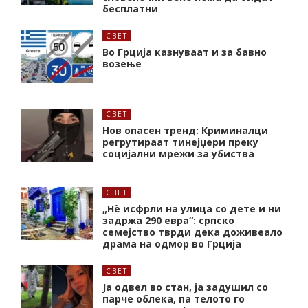
бесплатни
СВЕТ
Во Грција казнуваат и за бавно
возење
СВЕТ
Нов опасен тренд: Криминалци
регрутираат тинејџери преку
социјални мрежи за убиства
СВЕТ
„Нѐ исфрли на улица со дете и ни
задржа 290 евра“: српско
семејство тврди дека доживеало
драма на одмор во Грција
СВЕТ
Ја одвел во стан, ја задушил со
парче облека, па телото го