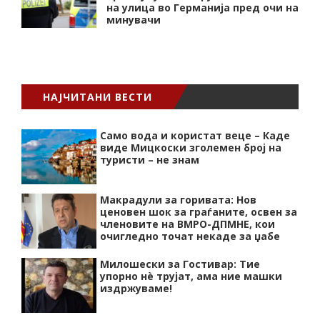
на улица во Германија пред очи на
минувачи
НАЈЧИТАНИ ВЕСТИ
Само вода и користат веце – Каде
виде Мицкоски зголемен број на
туристи – не знам
Макрадули за горивата: Нов
ценовен шок за граѓаните, освен за
членовите на ВМРО-ДПМНЕ, кои
очигледно точат некаде за џабе
Милошески за Гостивар: Тие
упорно нѐ трујат, ама ние машки
издржуваме!