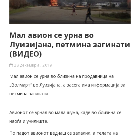
Мал авион се урна во
Луизијана, петмина загинати
(ВИДЕО)
28 декември , 2019
Мал авион се урна во близина на продавница на
„Волмарт“ во Луизијана, а засега има информација за
петмина загинати.
Авионот се урнал во мала шума, каде во близина се
наоѓа и училиште.
По падот авионот веднаш се запалил, а телата на