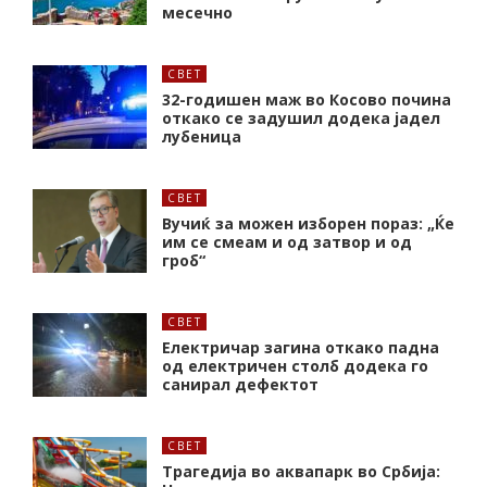
месечно
СВЕТ
32-годишен маж во Косово почина
откако се задушил додека јадел
лубеница
СВЕТ
Вучиќ за можен изборен пораз: „Ќе
им се смеам и од затвор и од
гроб“
СВЕТ
Електричар загина откако падна
од електричен столб додека го
санирал дефектот
СВЕТ
Трагедија во аквапарк во Србија: