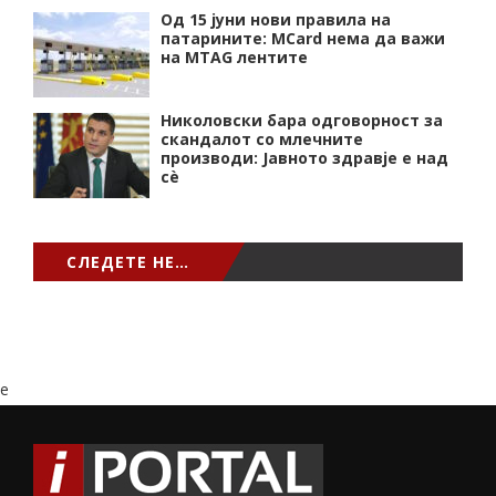
Од 15 јуни нови правила на
патарините: MCard нема да важи
на MTAG лентите
Николовски бара одговорност за
скандалот со млечните
производи: Јавното здравје е над
сѐ
СЛЕДЕТЕ НЕ…
e