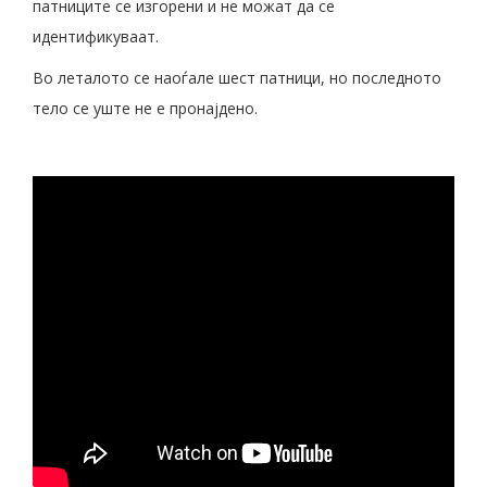
патниците се изгорени и не можат да се
идентификуваат.
Во леталото се наоѓале шест патници, но последното
тело се уште не е пронајдено.