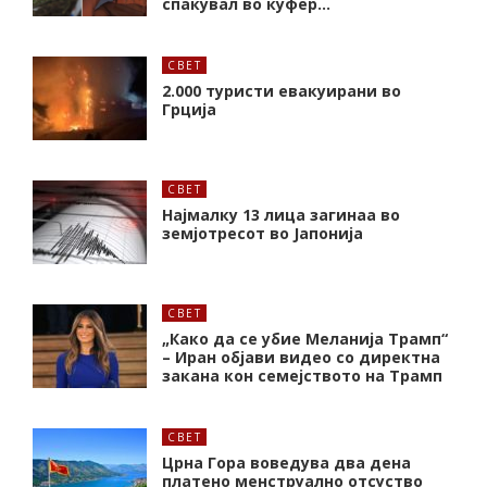
спакувал во куфер…
СВЕТ
2.000 туристи евакуирани во
Грција
СВЕТ
Најмалку 13 лица загинаа во
земјотресот во Јапонија
СВЕТ
„Како да се убие Меланија Трамп“
– Иран објави видео со директна
закана кон семејството на Трамп
СВЕТ
Црна Гора воведува два дена
платено менструално отсуство