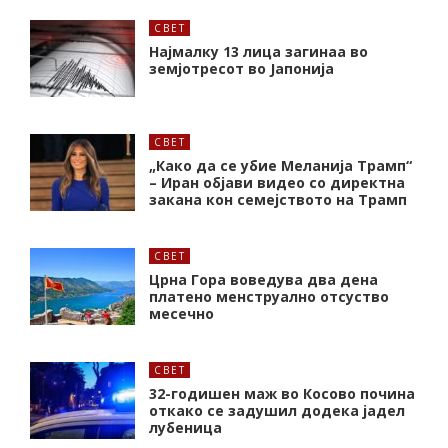
СВЕТ
Најмалку 13 лица загинаа во
земјотресот во Јапонија
СВЕТ
„Како да се убие Меланија Трамп“
– Иран објави видео со директна
закана кон семејството на Трамп
СВЕТ
Црна Гора воведува два дена
платено менструално отсуство
месечно
СВЕТ
32-годишен маж во Косово почина
откако се задушил додека јадел
лубеница