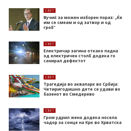
СВЕТ
Вучиќ за можен изборен пораз: „Ќе
им се смеам и од затвор и од
гроб“
СВЕТ
Електричар загина откако падна
од електричен столб додека го
санирал дефектот
СВЕТ
Трагедија во аквапарк во Србија:
Четиригодишно дете се удави во
базенот во Смедерево
СВЕТ
Гром удрил жена додека носела
чадор за сонце на Крк во Хрватска