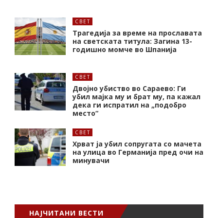
СВЕТ
Трагедија за време на прославата
на светската титула: Загина 13-
годишно момче во Шпанија
СВЕТ
Двојно убиство во Сараево: Ги
убил мајка му и брат му, па кажал
дека ги испратил на „подобро
место“
СВЕТ
Хрват ја убил сопругата со мачета
на улица во Германија пред очи на
минувачи
НАЈЧИТАНИ ВЕСТИ