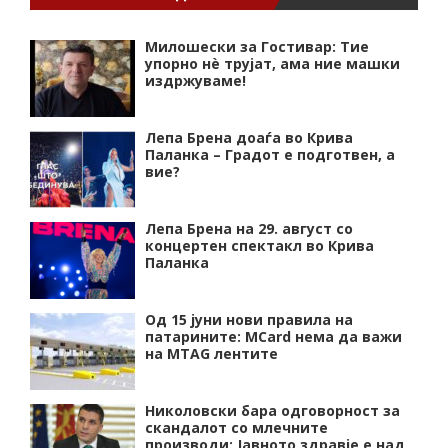
Милошески за Гостивар: Тие
упорно нѐ трујат, ама ние машки
издржуваме!
Лепа Брена доаѓа во Крива
Паланка – Градот е подготвен, а
вие?
Лепа Брена на 29. август со
концертен спектакл во Крива
Паланка
Од 15 јуни нови правила на
патарините: MCard нема да важи
на MTAG лентите
Николовски бара одговорност за
скандалот со млечните
производи: Јавното здравје е над