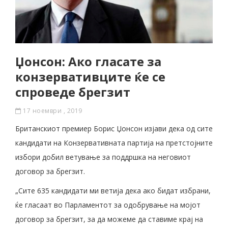
Џонсон: Ако гласате за
конзервативците ќе се
спроведе брегзит
17 ноември , 2019
Британскиот премиер Борис Џонсон изјави дека од сите
кандидати на Конзервативната партија на претстојните
избори добил ветување за поддршка на неговиот
договор за брегзит.
„Сите 635 кандидати ми ветија дека ако бидат избрани,
ќе гласаат во Парламентот за одобрување на мојот
договор за брегзит, за да можеме да ставиме крај на