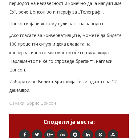
периодот на неизвесност и конечно да ја напуштиме
ЕУ“, рече Џонсон во интервју за „Телеграф “.
Џонсон изјави дека му нуди пакт на народот.
„Ако гласате за конзервативците, можете да бидете
100 проценти сигурни дека владата на
конзервативното мнозинство ќе го одблокира
Парламентот и ќе го спроведе брегзит“, нагласи
Џонсон.
Изборите во Велика Британија ќе се одржат на 12
декември.
Ознаки:
Борис Џонсон
Сподели ја веста: