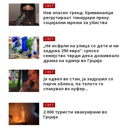
СВЕТ
Нов опасен тренд: Криминалци
регрутираат тинејџери преку
социјални мрежи за убиства
СВЕТ
„Нѐ исфрли на улица со дете и ни
задржа 290 евра“: српско
семејство тврди дека доживеало
драма на одмор во Грција
СВЕТ
Ја одвел во стан, ја задушил со
парче облека, па телото го
спакувал во куфер…
СВЕТ
2.000 туристи евакуирани во
Грција