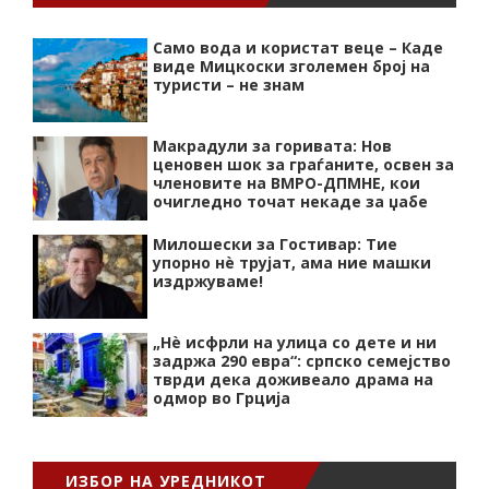
Само вода и користат веце – Каде
виде Мицкоски зголемен број на
туристи – не знам
Макрадули за горивата: Нов
ценовен шок за граѓаните, освен за
членовите на ВМРО-ДПМНЕ, кои
очигледно точат некаде за џабе
Милошески за Гостивар: Тие
упорно нѐ трујат, ама ние машки
издржуваме!
„Нѐ исфрли на улица со дете и ни
задржа 290 евра“: српско семејство
тврди дека доживеало драма на
одмор во Грција
ИЗБОР НА УРЕДНИКОТ