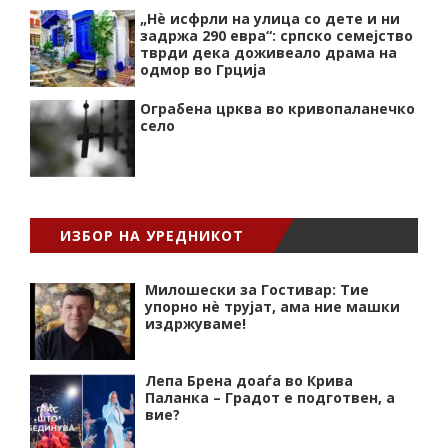
„Нѐ исфрли на улица со дете и ни
задржа 290 евра“: српско семејство
тврди дека доживеало драма на
одмор во Грција
Ограбена црква во кривопаланечко
село
ИЗБОР НА УРЕДНИКОТ
Милошески за Гостивар: Тие
упорно нѐ трујат, ама ние машки
издржуваме!
Лепа Брена доаѓа во Крива
Паланка – Градот е подготвен, а
вие?