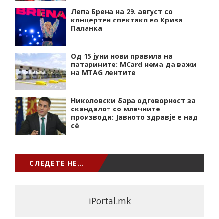
Лепа Брена на 29. август со
концертен спектакл во Крива
Паланка
Од 15 јуни нови правила на
патарините: MCard нема да важи
на MTAG лентите
Николовски бара одговорност за
скандалот со млечните
производи: Јавното здравје е над
сѐ
СЛЕДЕТЕ НЕ…
iPortal.mk