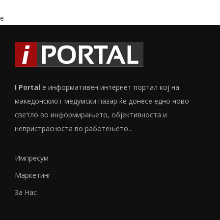
e
I Portal
е информативен интернет портал кој на
македонскиот медумски пазар ќе донесе едно ново
светло во информирањето, објективноста и
непристрасноста во работењето...
Импресум
Маркетинг
За Нас