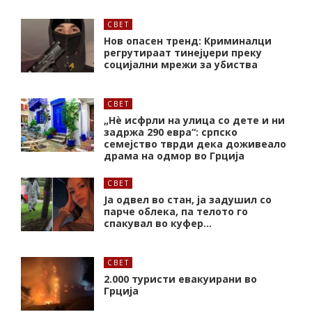
СВЕТ
Нов опасен тренд: Криминалци
регрутираат тинејџери преку
социјални мрежи за убиства
СВЕТ
„Нѐ исфрли на улица со дете и ни
задржа 290 евра“: српско
семејство тврди дека доживеало
драма на одмор во Грција
СВЕТ
Ја одвел во стан, ја задушил со
парче облека, па телото го
спакувал во куфер…
СВЕТ
2.000 туристи евакуирани во
Грција