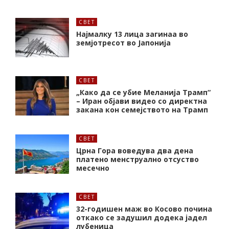
СВЕТ
Најмалку 13 лица загинаа во
земјотресот во Јапонија
СВЕТ
„Како да се убие Меланија Трамп“
– Иран објави видео со директна
закана кон семејството на Трамп
СВЕТ
Црна Гора воведува два дена
платено менструално отсуство
месечно
СВЕТ
32-годишен маж во Косово почина
откако се задушил додека јадел
лубеница