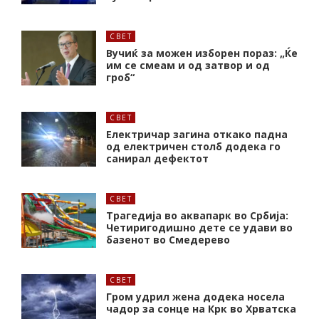
СВЕТ
Вучиќ за можен изборен пораз: „Ќе
им се смеам и од затвор и од
гроб“
СВЕТ
Електричар загина откако падна
од електричен столб додека го
санирал дефектот
СВЕТ
Трагедија во аквапарк во Србија:
Четиригодишно дете се удави во
базенот во Смедерево
СВЕТ
Гром удрил жена додека носела
чадор за сонце на Крк во Хрватска