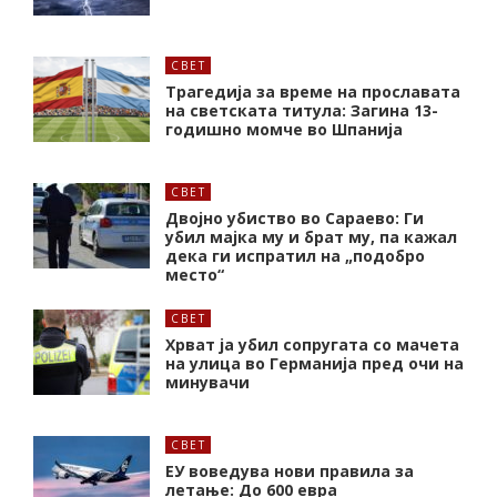
СВЕТ
Трагедија за време на прославата
на светската титула: Загина 13-
годишно момче во Шпанија
СВЕТ
Двојно убиство во Сараево: Ги
убил мајка му и брат му, па кажал
дека ги испратил на „подобро
место“
СВЕТ
Хрват ја убил сопругата со мачета
на улица во Германија пред очи на
минувачи
СВЕТ
ЕУ воведува нови правила за
летање: До 600 евра