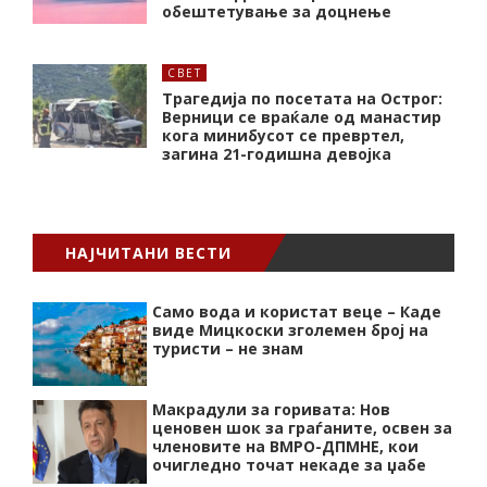
обештетување за доцнење
СВЕТ
Трагедија по посетата на Острог:
Верници се враќале од манастир
кога минибусот се превртел,
загина 21-годишна девојка
НАЈЧИТАНИ ВЕСТИ
Само вода и користат веце – Каде
виде Мицкоски зголемен број на
туристи – не знам
Макрадули за горивата: Нов
ценовен шок за граѓаните, освен за
членовите на ВМРО-ДПМНЕ, кои
очигледно точат некаде за џабе