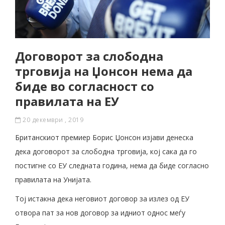
Договорот за слободна
трговија на Џонсон нема да
биде во согласност со
правилата на ЕУ
20 декември , 2019
Британскиот премиер Борис Џонсон изјави денеска
дека договорот за слободна трговија, кој сака да го
постигне со ЕУ следната година, нема да биде согласно
правилата на Унијата.
Тој истакна дека неговиот договор за излез од ЕУ
отвора пат за нов договор за идниот однос меѓу