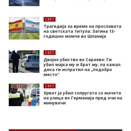
СВЕТ
Трагедија за време на прославата
на светската титула: Загина 13-
годишно момче во Шпанија
СВЕТ
Двојно убиство во Сараево: Ги
убил мајка му и брат му, па кажал
дека ги испратил на „подобро
место“
СВЕТ
Хрват ја убил сопругата со мачета
на улица во Германија пред очи на
минувачи