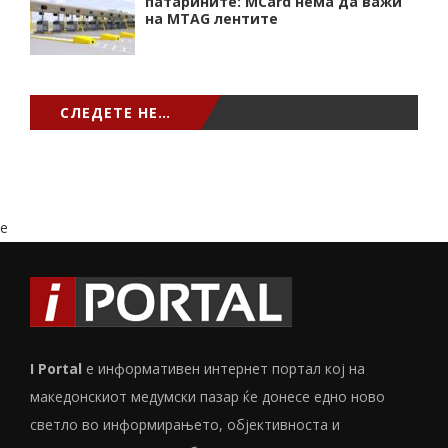
патарините: MCard нема да важи
на MTAG лентите
СЛЕДЕТЕ НЕ…
e
I Portal
е информативен интернет портал кој на
македонскиот медумски пазар ќе донесе едно ново
светло во информирањето, објективноста и