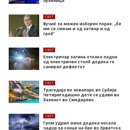
лубеница
СВЕТ
Вучиќ за можен изборен пораз: „Ќе
им се смеам и од затвор и од
гроб“
СВЕТ
Електричар загина откако падна
од електричен столб додека го
санирал дефектот
СВЕТ
Трагедија во аквапарк во Србија:
Четиригодишно дете се удави во
базенот во Смедерево
СВЕТ
Гром удрил жена додека носела
чадор за сонце на Крк во Хрватска