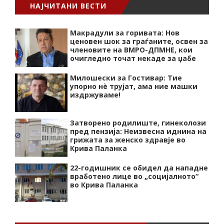
НАЈЧИТАНИ ВЕСТИ
Макрадули за горивата: Нов
ценовен шок за граѓаните, освен за
членовите на ВМРО-ДПМНЕ, кои
очигледно точат некаде за џабе
Милошески за Гостивар: Тие
упорно нѐ трујат, ама ние машки
издржуваме!
Затворено родилиште, гинеколози
пред пензија: Неизвесна иднина на
грижата за женско здравје во
Крива Паланка
22-годишник се обидел да нападне
вработено лице во „социјалното“
во Крива Паланка