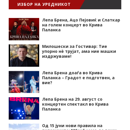
ИЗБОР НА УРЕДНИКОТ
Лепа Брена, Ацо Пејовиќ и Слаткар
на голем концерт во Крива
Паланка
Милошески за Гостивар: Тие
упорно нѐ трујат, ама ние машки
издржуваме!
Лепа Брена доаѓа во Крива
Паланка – Градот е подготвен, а
вие?
Лепа Брена на 29. август со
концертен спектакл во Крива
Паланка
Од 15 јуни нови правила на