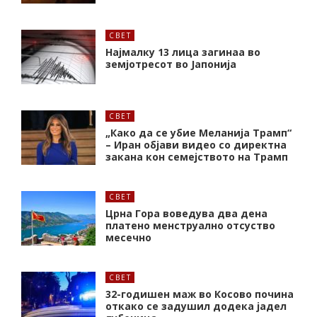
СВЕТ
Најмалку 13 лица загинаа во
земјотресот во Јапонија
СВЕТ
„Како да се убие Меланија Трамп“
– Иран објави видео со директна
закана кон семејството на Трамп
СВЕТ
Црна Гора воведува два дена
платено менструално отсуство
месечно
СВЕТ
32-годишен маж во Косово почина
откако се задушил додека јадел