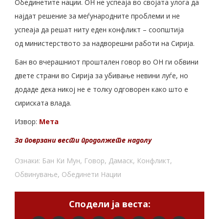
Обединетите нации. ОН не успеаја во својата улога да
најдат решение за меѓународните проблеми и не
успеаја да решат ниту еден конфликт – соопштија
од министерството за надворешни работи на Сирија.
Бан во вчерашниот проштален говор во ОН ги обвини
двете страни во Сирија за убивање невини луѓе, но
додаде дека никој не е толку одговорен како што е
сириската влада.
Извор:
Мета
За поврзани вести продолжете надолу
Ознаки:
Бан Ки Мун
,
Говор
,
Дамаск
,
Конфликт
,
Обвинување
,
Обединети Нации
Сподели ја веста: