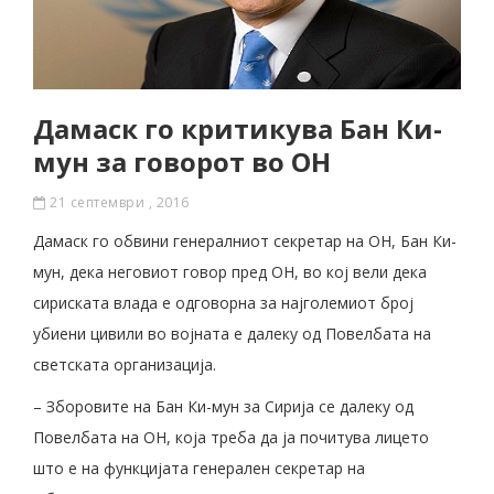
Дамаск го критикува Бан Ки-
мун за говорот во ОН
21 септември , 2016
Дамаск го обвини генералниот секретар на ОН, Бан Ки-
мун, дека неговиот говор пред ОН, во кој вели дека
сириската влада е одговорна за најголемиот број
убиени цивили во војната е далеку од Повелбата на
светската организација.
– Зборовите на Бан Ки-мун за Сирија се далеку од
Повелбата на ОН, која треба да ја почитува лицето
што е на функцијата генерален секретар на