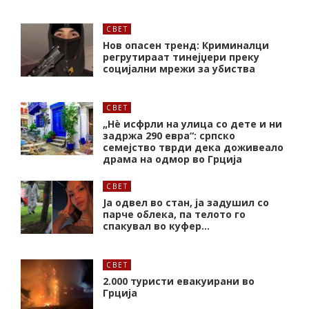
СВЕТ
Нов опасен тренд: Криминалци
регрутираат тинејџери преку
социјални мрежи за убиства
СВЕТ
„Нѐ исфрли на улица со дете и ни
задржа 290 евра“: српско
семејство тврди дека доживеало
драма на одмор во Грција
СВЕТ
Ја одвел во стан, ја задушил со
парче облека, па телото го
спакувал во куфер…
СВЕТ
2.000 туристи евакуирани во
Грција