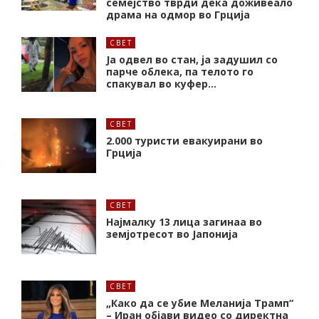
семејство тврди дека доживеало
драма на одмор во Грција
СВЕТ
Ја одвел во стан, ја задушил со
парче облека, па телото го
спакувал во куфер…
СВЕТ
2.000 туристи евакуирани во
Грција
СВЕТ
Најмалку 13 лица загинаа во
земјотресот во Јапонија
СВЕТ
„Како да се убие Меланија Трамп“
– Иран објави видео со директна