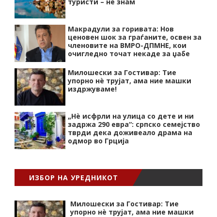
туристи – не знам
Макрадули за горивата: Нов
ценовен шок за граѓаните, освен за
членовите на ВМРО-ДПМНЕ, кои
очигледно точат некаде за џабе
Милошески за Гостивар: Тие
упорно нѐ трујат, ама ние машки
издржуваме!
„Нѐ исфрли на улица со дете и ни
задржа 290 евра“: српско семејство
тврди дека доживеало драма на
одмор во Грција
ИЗБОР НА УРЕДНИКОТ
Милошески за Гостивар: Тие
упорно нѐ трујат, ама ние машки