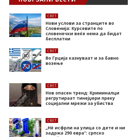
СВЕТ
Нови услови за странците во
Словенија: Курсевите по
словенечки веќе нема да бидат
бесплатни
СВЕТ
Во Грција казнуваат и за бавно
возење
СВЕТ
Нов опасен тренд: Криминалци
регрутираат тинејџери преку
социјални мрежи за убиства
СВЕТ
„Нѐ исфрли на улица со дете и ни
задржа 290 евра“: српско