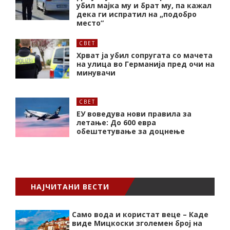
убил мајка му и брат му, па кажал
дека ги испратил на „подобро
место“
СВЕТ
Хрват ја убил сопругата со мачета
на улица во Германија пред очи на
минувачи
СВЕТ
ЕУ воведува нови правила за
летање: До 600 евра
обештетување за доцнење
НАЈЧИТАНИ ВЕСТИ
Само вода и користат веце – Каде
виде Мицкоски зголемен број на