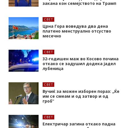
закана кон семејството на Трамп
СВЕТ
Црна Гора воведува два дена
платено менструално отсуство
месечно
СВЕТ
32-годишен маж во Косово почина
откако се задушил додека јадел
лубеница
СВЕТ
Вучиќ за можен изборен пораз: „Ќе
им се смеам и од затвор и од
гроб“
СВЕТ
Електричар загина откако падна