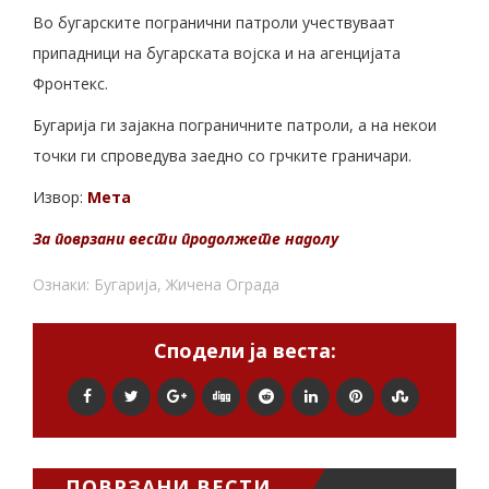
Во бугарските погранични патроли учествуваат
припадници на бугарската војска и на агенцијата
Фронтекс.
Бугарија ги зајакна пограничните патроли, а на некои
точки ги спроведува заедно со грчките граничари.
Извор:
Мета
За поврзани вести продолжете надолу
Ознаки:
Бугарија
,
Жичена Ограда
Сподели ја веста:
ПОВРЗАНИ ВЕСТИ