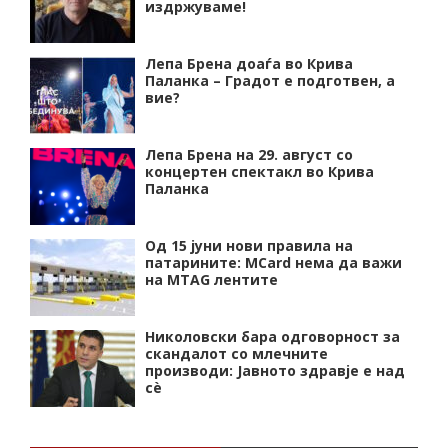
издржуваме!
Лепа Брена доаѓа во Крива
Паланка – Градот е подготвен, а
вие?
Лепа Брена на 29. август со
концертен спектакл во Крива
Паланка
Од 15 јуни нови правила на
патарините: MCard нема да важи
на MTAG лентите
Николовски бара одговорност за
скандалот со млечните
производи: Јавното здравје е над
сѐ