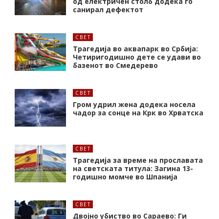
од електричен столб додека го
санирал дефектот
СВЕТ
Трагедија во аквапарк во Србија:
Четиригодишно дете се удави во
базенот во Смедерево
СВЕТ
Гром удрил жена додека носела
чадор за сонце на Крк во Хрватска
СВЕТ
Трагедија за време на прославата
на светската титула: Загина 13-
годишно момче во Шпанија
СВЕТ
Двојно убиство во Сараево: Ги