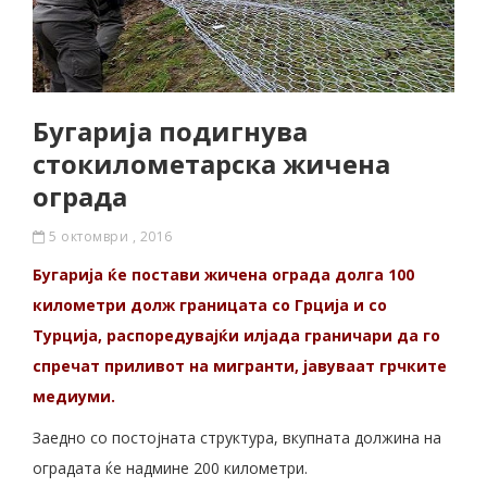
Бугарија подигнува
стокилометарска жичена
ограда
5 октомври , 2016
Бугарија ќе постави жичена ограда долга 100
километри долж границата со Грција и со
Турција, распоредувајќи илјада граничари да го
спречат приливот на мигранти, јавуваат грчките
медиуми.
Заедно со постојната структура, вкупната должина на
оградата ќе надмине 200 километри.