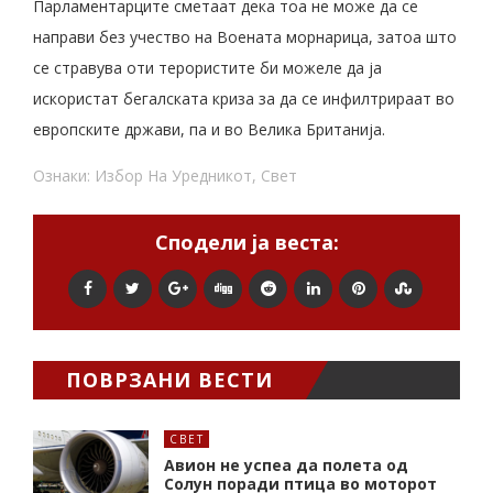
Парламентарците сметаат дека тоа не може да се
направи без учество на Воената морнарица, затоа што
се стравува оти терористите би можеле да ја
искористат бегалската криза за да се инфилтрираат во
европските држави, па и во Велика Британија.
Ознаки:
Избор На Уредникот
,
Свет
Сподели ја веста:
ПОВРЗАНИ ВЕСТИ
СВЕТ
Авион не успеа да полета од
Солун поради птица во моторот