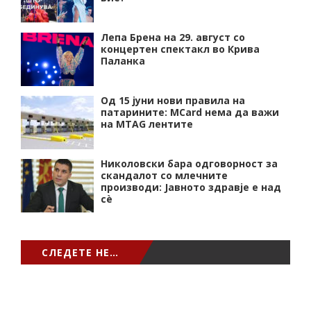
Лепа Брена на 29. август со
концертен спектакл во Крива
Паланка
Од 15 јуни нови правила на
патарините: MCard нема да важи
на MTAG лентите
Николовски бара одговорност за
скандалот со млечните
производи: Јавното здравје е над
сѐ
СЛЕДЕТЕ НЕ…