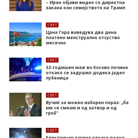
– Иран објави видео со директна
закана кон семејството на Трамп
СВЕТ
Црна Гора воведува два дена
платено менструално отсуство
месечно
СВЕТ
32-годишен маж во Косово почина
откако се задушил додека јадел
лубеница
СВЕТ
Вучиќ за можен изборен пораз: „Ќе
им се смеам и од затвор и од
гроб“
СВЕТ
Електричар загина откако падна