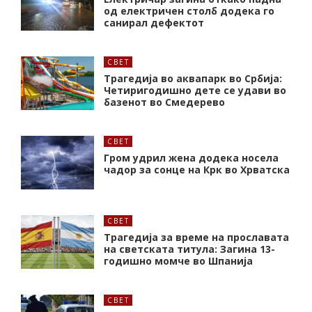
од електричен столб додека го
санирал дефектот
СВЕТ
Трагедија во аквапарк во Србија:
Четиригодишно дете се удави во
базенот во Смедерево
СВЕТ
Гром удрил жена додека носела
чадор за сонце на Крк во Хрватска
СВЕТ
Трагедија за време на прославата
на светската титула: Загина 13-
годишно момче во Шпанија
СВЕТ