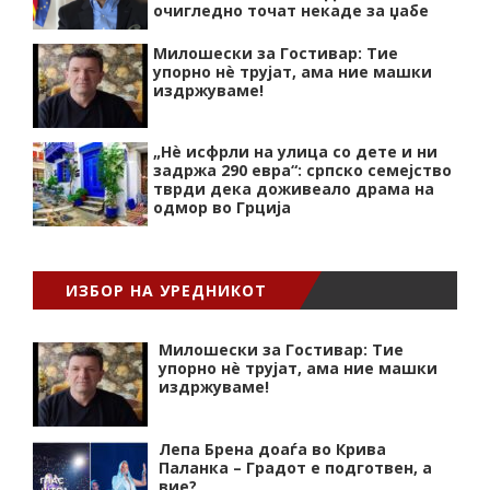
очигледно точат некаде за џабе
Милошески за Гостивар: Тие
упорно нѐ трујат, ама ние машки
издржуваме!
„Нѐ исфрли на улица со дете и ни
задржа 290 евра“: српско семејство
тврди дека доживеало драма на
одмор во Грција
ИЗБОР НА УРЕДНИКОТ
Милошески за Гостивар: Тие
упорно нѐ трујат, ама ние машки
издржуваме!
Лепа Брена доаѓа во Крива
Паланка – Градот е подготвен, а
вие?