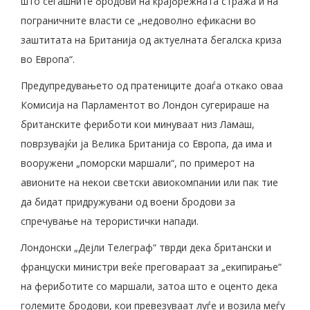
што сегашните бродови на крајбрежната стража и на
пограничните власти се „недоволно ефикасни во
заштитата на Британија од актуелната бегалска криза
во Европа“.
Предупредувањето од пратениците доаѓа откако оваа
Комисија на Парламентот во Лондон сугерираше на
британските фериботи кои минуваат низ Ламаш,
поврзувајќи ја Велика Британија со Европа, да има и
вооружени „поморски маршали“, по примерот на
авионите на некои светски авиокомпании или пак тие
да бидат придружувани од воени бродови за
спречување на терористички напади.
Лондонски „Дејли Телеграф“ тврди дека британски и
француски министри веќе преговараат за „екипирање“
на фериботите со маршали, затоа што е оценто дека
големите бродови, кои превезуваат луѓе и возила меѓу