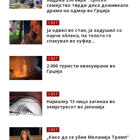
семејство тврди дека доживеало
драма на одмор во Грција
СВЕТ
Ја одвел во стан, ја задушил со
парче облека, па телото го
спакувал во куфер…
СВЕТ
2.000 туристи евакуирани во
Грција
СВЕТ
Најмалку 13 лица загинаа во
земјотресот во Јапонија
СВЕТ
„Како да се убие Меланија Трамп“