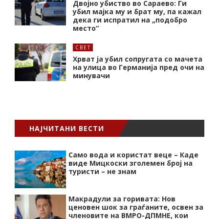
Двојно убиство во Сараево: Ги
убил мајка му и брат му, па кажал
дека ги испратил на „подобро
место“
СВЕТ
Хрват ја убил сопругата со мачета
на улица во Германија пред очи на
минувачи
НАЈЧИТАНИ ВЕСТИ
Само вода и користат веце – Каде
виде Мицкоски зголемен број на
туристи – не знам
Макрадули за горивата: Нов
ценовен шок за граѓаните, освен за
членовите на ВМРО-ДПМНЕ, кои