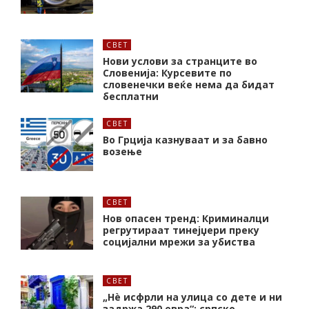
СВЕТ
Нови услови за странците во
Словенија: Курсевите по
словенечки веќе нема да бидат
бесплатни
СВЕТ
Во Грција казнуваат и за бавно
возење
СВЕТ
Нов опасен тренд: Криминалци
регрутираат тинејџери преку
социјални мрежи за убиства
СВЕТ
„Нѐ исфрли на улица со дете и ни
задржа 290 евра“: српско