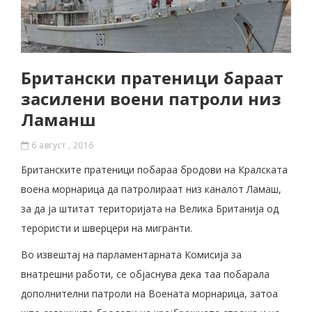
Британски пратеници бараат
засилени воени патроли низ
Ламанш
6 август , 2016
Британските пратеници побараа бродови на Кралската
воена морнарица да патролираат низ каналот Ламаш,
за да ја штитат територијата на Велика Британија од
терористи и шверцери на мигранти.
Во извештај на парламентарната Комисија за
внатрешни работи, се објаснува дека таа побарала
дополнителни патроли на Воената морнарица, затоа