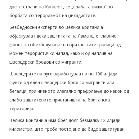
двете страни на Каналот, се „слабата нишка“ во
борбата со тероризмот на џихадистите.
Безбедносни експерти во Велика Британија
објаснуваат дека заштитата на Ламанш е главниот
фронт за обезбедување на британските граници од
можен терористички напад, како и од наплив на
шверцерски бродови со мигранти.
Шверцерите на луѓе заработуваат и по 100 илјади
фунти од еден шверцерски брод со мигранти или
бегалци, при нивното илегално префрлање до некои од
слабо заштитените пристаништа на британска
територија.
Велика Британија има брег долг безмалку 12 илјади
километри, што треба постојано да биде заштитуван.