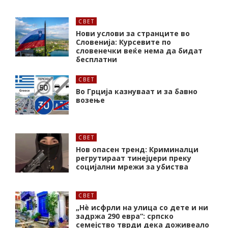
СВЕТ
Нови услови за странците во
Словенија: Курсевите по
словенечки веќе нема да бидат
бесплатни
СВЕТ
Во Грција казнуваат и за бавно
возење
СВЕТ
Нов опасен тренд: Криминалци
регрутираат тинејџери преку
социјални мрежи за убиства
СВЕТ
„Нѐ исфрли на улица со дете и ни
задржа 290 евра“: српско
семејство тврди дека доживеало