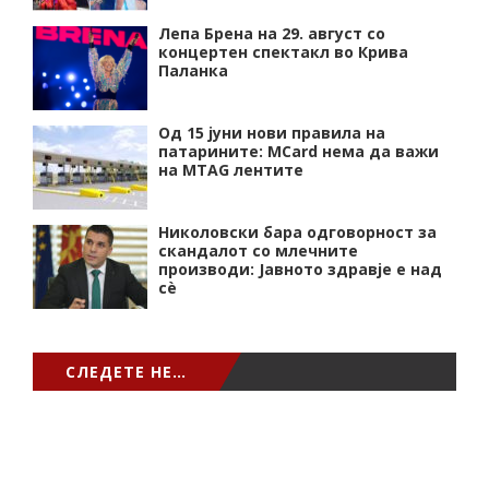
Лепа Брена на 29. август со
концертен спектакл во Крива
Паланка
Од 15 јуни нови правила на
патарините: MCard нема да важи
на MTAG лентите
Николовски бара одговорност за
скандалот со млечните
производи: Јавното здравје е над
сѐ
СЛЕДЕТЕ НЕ…