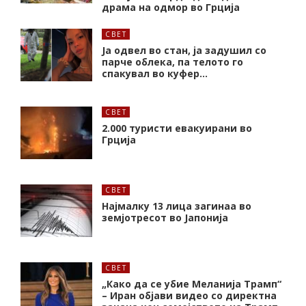
драма на одмор во Грција
СВЕТ
Ја одвел во стан, ја задушил со
парче облека, па телото го
спакувал во куфер…
СВЕТ
2.000 туристи евакуирани во
Грција
СВЕТ
Најмалку 13 лица загинаа во
земјотресот во Јапонија
СВЕТ
„Како да се убие Меланија Трамп“
– Иран објави видео со директна