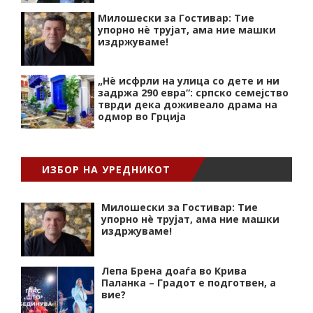
Милошески за Гостивар: Тие
упорно нѐ трујат, ама ние машки
издржуваме!
„Нѐ исфрли на улица со дете и ни
задржа 290 евра“: српско семејство
тврди дека доживеало драма на
одмор во Грција
ИЗБОР НА УРЕДНИКОТ
Милошески за Гостивар: Тие
упорно нѐ трујат, ама ние машки
издржуваме!
Лепа Брена доаѓа во Крива
Паланка – Градот е подготвен, а
вие?