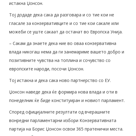
истакна Џонсон.
Тој додаде дека сака да разговара и со тие кои не
гласале за конзервативците и со тие кои сакале или
можеби се уште сакаат да останат во Европска Унија.
– Сакам да знаете дека ние во оваа конзервативна
влада никогаш нема да ги занемариме вашето добро и
позитивните чувства на топлина и сочувство со
европските народи, посочи Џонсон.
Тој истакна и дека сака ново партнерство со ЕУ.
Џонсон наведе дека ќе формира нова влада и оти в
понеделник ќе биде конституиран и новиот парламент.
Според официјалните резултати од вчерашните
вонредни парламентарни избори Конзервативната
партија на Борис Џонсон освои 365 пратенички места.