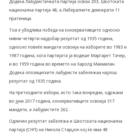
Додека Лабуристичката партија освои 203, Шкотската
национална партија 48, а Либералните демократи 11
пратеници.
Тоа е убедлива победа на конзервативците односно
нивни четврти најдобар резултат од 1935 година,
односно повеќе мандати освоија на изборите во 1983 и
1987 година, кога партијата ја водеше Маргарет Тачер,
и во 1959 година во времето на Харолд Макмилан.
Додека опозициските лабуристи забележаа најлош
резултат од 1935 година.
На претходните избори, исто така вонредни, одржани
во јуни 2017 година, конзервативците освоија 317
мандати, а лабуристите 262.
Одличен резултат забележа и Шкотската национална
партија (СНП) на Никола Старџон кој ќе има 48