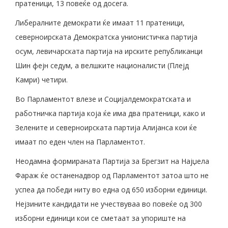
пратеници, 13 повеќе од досега.
Либералните демократи ќе имаат 11 пратеници,
северноирската Демократска унионистичка партија
осум, левичарската партија на ирските републиканци
Шин фејн седум, а велшките националисти (Плејд
Камри) четири.
Во Парламентот влезе и Социјалдемократската и
работничка партија која ќе има два пратеници, како и
Зелените и северноирската партија Алијанса кои ќе
имаат по еден член на Парламентот.
Неодамна формираната Партија за Брегзит на Најџела
Фараж ќе останенадвор од Парламентот затоа што не
успеа да победи ниту во една од 650 изборни единици.
Нејзините кандидати не учествуваа во повеќе од 300
изборни единици кои се сметаат за упориште на