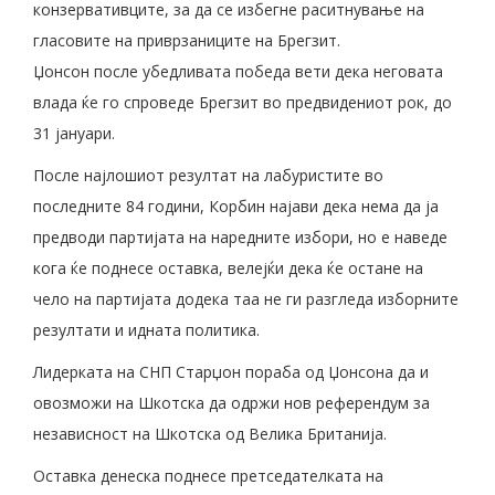
конзервативците, за да се избегне раситнување на
гласовите на приврзаниците на Брегзит.
Џонсон после убедливата победа вети дека неговата
влада ќе го спроведе Брегзит во предвидениот рок, до
31 јануари.
После најлошиот резултат на лабуристите во
последните 84 години, Корбин најави дека нема да ја
предводи партијата на наредните избори, но е наведе
кога ќе поднесе оставка, велејќи дека ќе остане на
чело на партијата додека таа не ги разгледа изборните
резултати и идната политика.
Лидерката на СНП Старџон пораба од Џонсона да и
овозможи на Шкотска да одржи нов референдум за
независност на Шкотска од Велика Британија.
Оставка денеска поднесе претседателката на