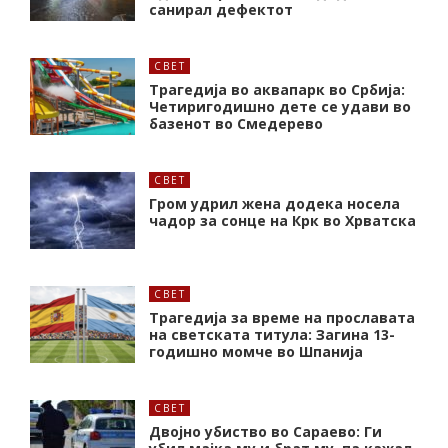
санирал дефектот
СВЕТ
Трагедија во аквапарк во Србија:
Четиригодишно дете се удави во
базенот во Смедерево
СВЕТ
Гром удрил жена додека носела
чадор за сонце на Крк во Хрватска
СВЕТ
Трагедија за време на прославата
на светската титула: Загина 13-
годишно момче во Шпанија
СВЕТ
Двојно убиство во Сараево: Ги