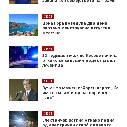
закана кон семејството на Трамп
СВЕТ
Црна Гора воведува два дена
платено менструално отсуство
месечно
СВЕТ
32-годишен маж во Косово почина
откако се задушил додека јадел
лубеница
СВЕТ
Вучиќ за можен изборен пораз: „Ќе
им се смеам и од затвор и од
гроб“
СВЕТ
Електричар загина откако падна
од електричен столб додека го