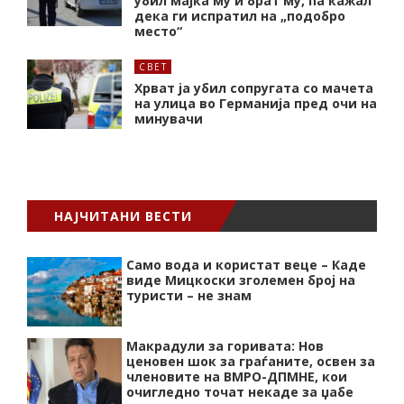
убил мајка му и брат му, па кажал
дека ги испратил на „подобро
место“
СВЕТ
Хрват ја убил сопругата со мачета
на улица во Германија пред очи на
минувачи
НАЈЧИТАНИ ВЕСТИ
Само вода и користат веце – Каде
виде Мицкоски зголемен број на
туристи – не знам
Макрадули за горивата: Нов
ценовен шок за граѓаните, освен за
членовите на ВМРО-ДПМНЕ, кои
очигледно точат некаде за џабе