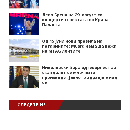
Лепа Брена на 29. август со
концертен спектакл во Крива
Паланка
Од 15 јуни нови правила на
патарините: MCard нема да важи
на MTAG лентите
Николовски бара одговорност за
скандалот со млечните
производи: Јавното здравје е над
сѐ
СЛЕДЕТЕ НЕ…