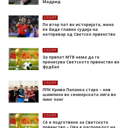
Мадрид
СПОРТ
По втор пат во историјата, жена
ќе биде главен судија на
натпревар од Светско првенство
СПОРТ
За првпат МТВ нема да го
пренесува Светското првенство во
фудбал
СПОРТ
ППК Крива Паланка старо – нов
шампион во сениорската лига во
пинг понг
СПОРТ
Сè е подготвено за Светското
првенство – Ова е распоредот на