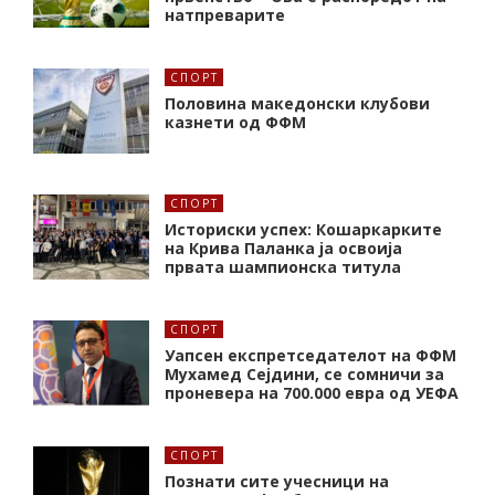
натпреварите
СПОРТ
Половина македонски клубови
казнети од ФФМ
СПОРТ
Историски успех: Кошаркарките
на Крива Паланка ја освоија
првата шампионска титула
СПОРТ
Уапсен експретседателот на ФФМ
Мухамед Сејдини, се сомничи за
проневера на 700.000 евра од УЕФА
СПОРТ
Познати сите учесници на