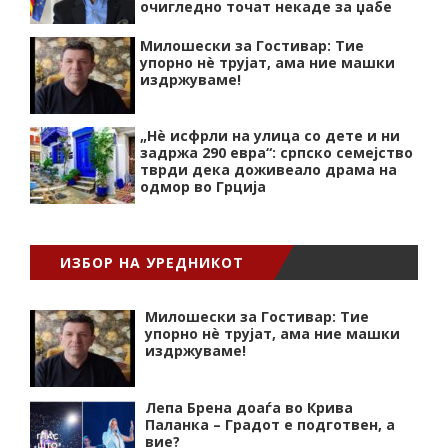
очигледно точат некаде за џабе
Милошески за Гостивар: Тие
упорно нѐ трујат, ама ние машки
издржуваме!
„Нѐ исфрли на улица со дете и ни
задржа 290 евра“: српско семејство
тврди дека доживеало драма на
одмор во Грција
ИЗБОР НА УРЕДНИКОТ
Милошески за Гостивар: Тие
упорно нѐ трујат, ама ние машки
издржуваме!
Лепа Брена доаѓа во Крива
Паланка – Градот е подготвен, а
вие?