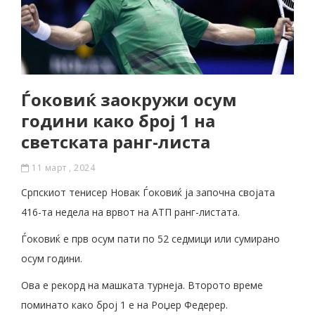
Ѓоковиќ заокружи осум
години како број 1 на
светската ранг-листа
11 март , 2024
Српскиот тенисер Новак Ѓоковиќ ја започна својата
416-та недела на врвот на АТП ранг-листата.
Ѓоковиќ е прв осум пати по 52 седмици или сумирано
осум години.
Ова е рекорд на машката турнеја. Второто време
поминато како број 1 е на Роџер Федерер.