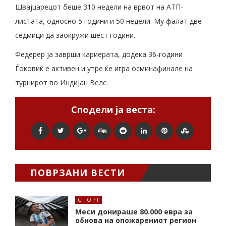
Швајцарецот беше 310 недели на врвот на АТП-
листата, односно 5 години и 50 недели. Му фалат две
седмици да заокружи шест години.
Федерер ја заврши кариерата, додека 36-години
Ѓоковиќ е активен и утре ќе игра осминафинале на
турнирот во Индијан Велс.
Сподели ја веста:
ПОВРЗАНИ ВЕСТИ
СПОРТ
Меси донираше 80.000 евра за
обнова на опожарениот регион