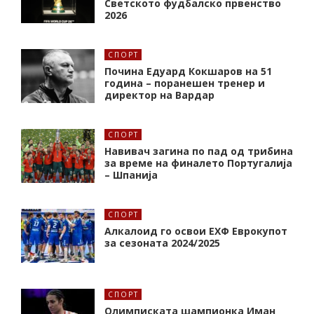
Светското фудбалско првенство
2026
СПОРТ
Почина Едуард Кокшаров на 51
година – поранешен тренер и
директор на Вардар
СПОРТ
Навивач загина по пад од трибина
за време на финалето Португалија
– Шпанија
СПОРТ
Алкалоид го освои ЕХФ Еврокупот
за сезоната 2024/2025
СПОРТ
Олимписката шампионка Иман