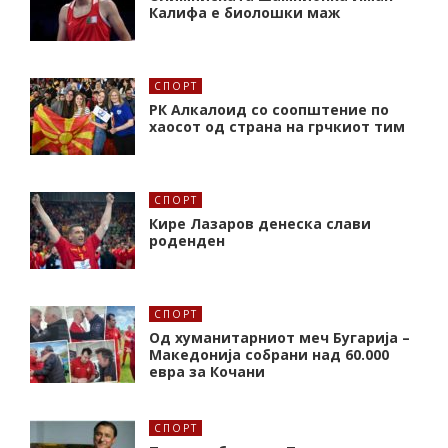
Калифa е биолошки маж
СПОРТ
РК Алкалоид со соопштение по
хаосот од страна на грчкиот тим
СПОРТ
Кире Лазаров денеска слави
роденден
СПОРТ
Од хуманитарниот меч Бугарија –
Македонија собрани над 60.000
евра за Кочани
СПОРТ