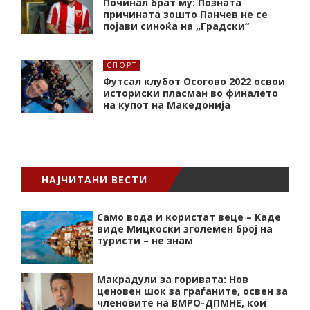
Починал брат му: Позната
причината зошто Панчев не се
појави синоќа на „Градски“
СПОРТ
Футсал клубот Осогово 2022 освои
историски пласман во финалето
на купот на Македонија
НАЈЧИТАНИ ВЕСТИ
Само вода и користат веце – Каде
виде Мицкоски зголемен број на
туристи – не знам
Макрадули за горивата: Нов
ценовен шок за граѓаните, освен за
членовите на ВМРО-ДПМНЕ, кои